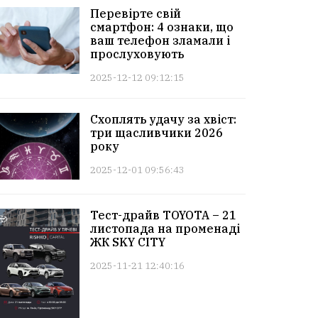
Перевірте свій
смартфон: 4 ознаки, що
ваш телефон зламали і
прослуховують
2025-12-12 09:12:15
Схоплять удачу за хвіст:
три щасливчики 2026
року
2025-12-01 09:56:43
Тест-драйв TOYOTA – 21
листопада на променаді
ЖК SKY CITY
2025-11-21 12:40:16