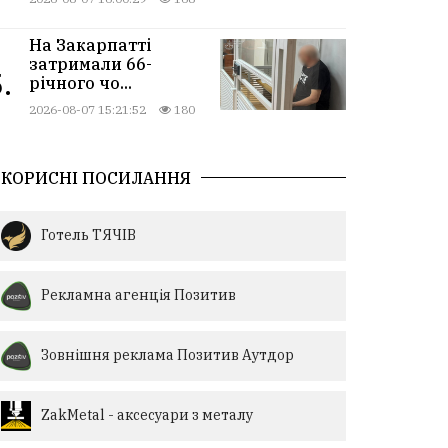
На Закарпатті
затримали 66-
.
річного чо...
2026-08-07 15:21:52
180
КОРИСНІ ПОСИЛАННЯ
Готель ТЯЧІВ
Рекламна агенція Позитив
Зовнішня реклама Позитив Аутдор
ZakMetal - аксесуари з металу