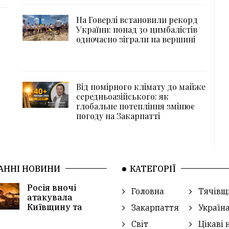
На Говерлі встановили рекорд
України: понад 30 цимбалістів
одночасно зіграли на вершині
Від помірного клімату до майже
середньоазійського: як
глобальне потепління змінює
погоду на Закарпатті
АННІ НОВИНИ
КАТЕГОРІЇ
Росія вночі
Головна
Тячівщ
атакувала
Київщину та
Закарпаття
Україн
Світ
Цікаві 