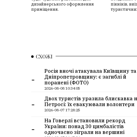
дизайнерського оформлення
пікніків, ви
приміщення.
туристичних
СХОЖІ
Росія вночі атакувала Київщину та
-
Дніпропетровщину: є загиблі й
поранені (ФОТО)
2026-08-08 10:34:05
Двох туристів уразила блискавка 
-
Петросі: їх евакуювали волонтери
2026-08-07 17:28:25
На Говерлі встановили рекорд
-
України: понад 30 цимбалістів
одночасно зіграли на вершині