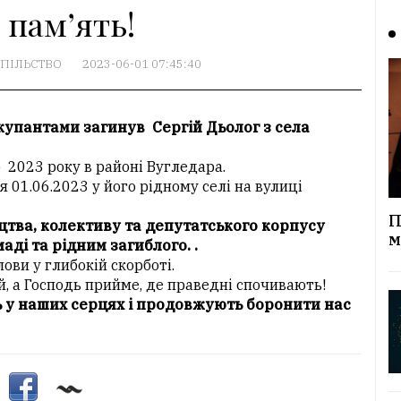
 пам’ять!
ПІЛЬСТВО
2023-06-01 07:45:40
купантами загинув Сергій Дьолог з села
о 2023 року в районі Вугледара.
 01.06.2023 у його рідному селі на вулиці
П
цтва, колективу та депутатського корпусу
м
аді та рідним загиблого. .
ови у глибокій скорботі.
й, а Господь прийме, де праведні спочивають!
 у наших серцях і продовжують боронити нас