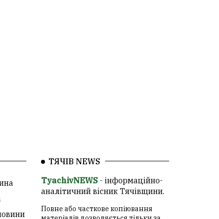
ТЯЧІВ NEWS
TyachivNEWS
- інформаційно-
ина
аналітичний вісник Тячівщини.
а
Повне або часткове копіювання
новини
матеріалів дозволяється тільки за