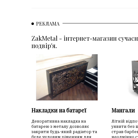
РЕКЛАМА
ZakMetal - інтернет-магазин сучасн
подвір'я.
Накладки на батареї
Мангали
Декоративна накладка на
Літній відп
батарею з металу дозволяє
уявити без 
закрити будь-який радіатор та
страв барбе
буде чудовим рішенням для
неодмінно с