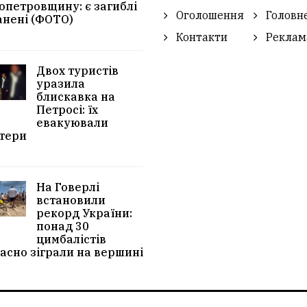
опетровщину: є загиблі
Оголошення
Головн
анені (ФОТО)
Контакти
Реклам
Двох туристів
уразила
блискавка на
Петросі: їх
евакуювали
тери
На Говерлі
встановили
рекорд України:
понад 30
цимбалістів
асно зіграли на вершині