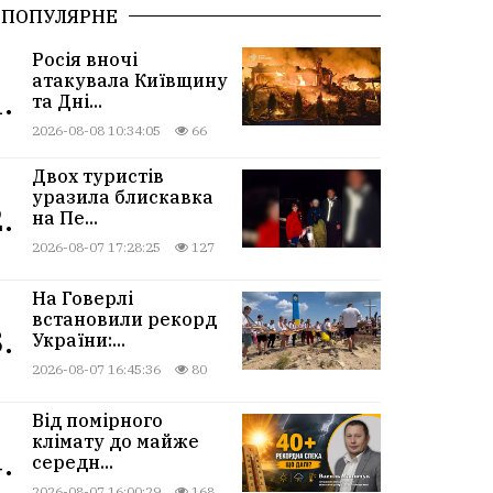
ПОПУЛЯРНЕ
Росія вночі
атакувала Київщину
.
та Дні...
2026-08-08 10:34:05
66
Двох туристів
уразила блискавка
.
на Пе...
2026-08-07 17:28:25
127
На Говерлі
встановили рекорд
.
України:...
2026-08-07 16:45:36
80
Від помірного
клімату до майже
.
середн...
2026-08-07 16:00:29
168