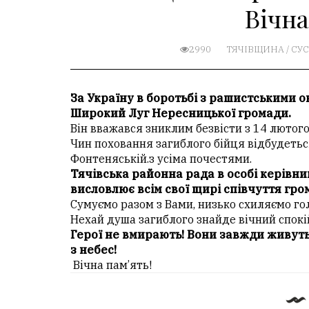
Вічна
2990
ТЯЧІВЩИНА
/
СУС
За Україну в боротьбі з рашистськими о
Широкий Луг Нересницької громади.
Він вважався зниклим безвісти з 14 лютог
Чин поховання загиблого бійця відбудеться
Фонтеняській.з усіма почестями.
Тячівська районна рада в особі керівни
висловлює всім свої щирі співчуття гром
Сумуємо разом з Вами, низько схиляємо гол
Нехай душа загиблого знайде вічний спокі
Герої не вмирають! Вони завжди живуть
з небес!
Вічна пам’ять!