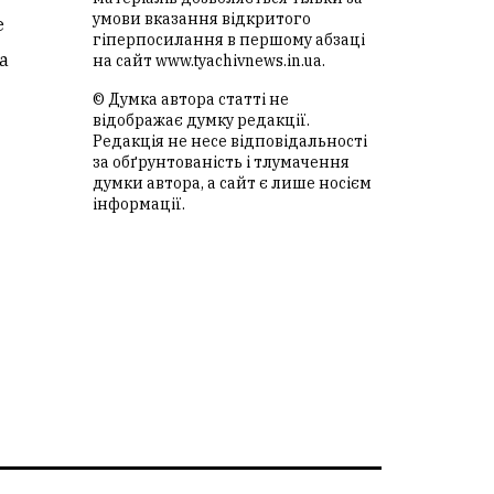
умови вказання відкритого
е
гіперпосилання в першому абзаці
а
на сайт
www.tyachivnews.in.ua
.
© Думка автора статті не
відображає думку редакції.
Редакція не несе відповідальності
за обґрунтованість і тлумачення
думки автора, а сайт є лише носієм
інформації.