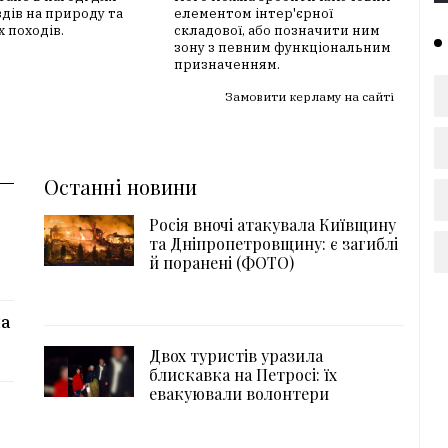
їздів на природу та
елементом інтер'єрної
 походів.
складової, або позначити ним
зону з певним функціональним
призначенням.
Замовити керламу на сайті
Останні новини
Росія вночі атакувала Київщину
та Дніпропетровщину: є загиблі
й поранені (ФОТО)
на
Двох туристів уразила
блискавка на Петросі: їх
евакуювали волонтери