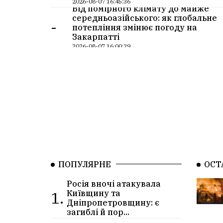
2026-08-07 16:45:36
Від помірного клімату до майже
середньоазійського: як глобальне
-
потепління змінює погоду на
Закарпатті
2026-08-07 16:00:29
ПОПУЛЯРНЕ
ОСТ
Росія вночі атакувала
1.
Київщину та
Дніпропетровщину: є
загиблі й пор...