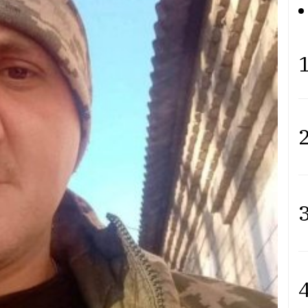
1
2
3
4