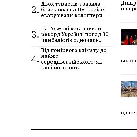
Дніпр
Двох туристів уразила
2.
й пор
блискавка на Петросі: їх
евакуювали волонтери
На Говерлі встановили
3.
рекорд України: понад 30
цимбалістів одночасн...
Від помірного клімату до
4.
майже
волон
середньоазійського: як
глобальне пот...
одноч