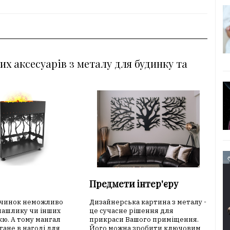
их аксесуарів з металу для будинку та
Предмети інтер'єру
очинок неможливо
Дизайнерська картина з металу -
шашлику чи інших
це сучасне рішення для
кю. А тому мангал
прикраси Вашого приміщення.
тане в нагоді для
Його можна зробити ключовим