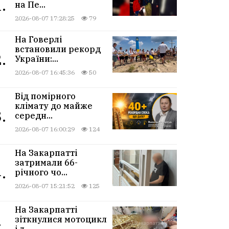
.
на Пе...
2026-08-07 17:28:25
79
На Говерлі
встановили рекорд
.
України:...
2026-08-07 16:45:36
50
Від помірного
клімату до майже
.
середн...
2026-08-07 16:00:29
124
На Закарпатті
затримали 66-
.
річного чо...
2026-08-07 15:21:52
125
На Закарпатті
зіткнулися мотоцикл
і л...