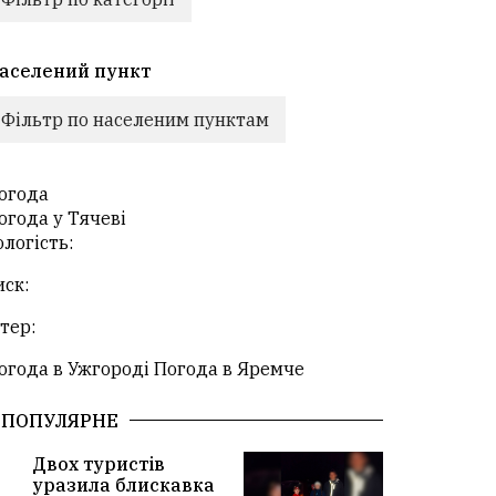
аселений пункт
Фільтр по населеним пунктам
огода
огода у
Тячеві
ологість:
иск:
ітер:
огода в Ужгороді
Погода в Яремче
ПОПУЛЯРНЕ
Двох туристів
уразила блискавка