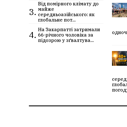
Від помірного клімату до
3.
майже
середньоазійського: як
глобальне пот...
На Закарпатті затримали
4.
одноч
66-річного чоловіка за
підозрою у зґвалтува...
серед
глоба
погод