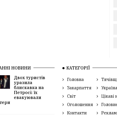
АННІ НОВИНИ
КАТЕГОРІЇ
Двох туристів
Головна
Тячівщ
уразила
блискавка на
Закарпаття
Україн
Петросі: їх
Світ
Цікаві 
евакуювали
тери
Оголошення
Головн
Контакти
Реклам