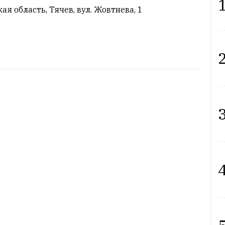
1
ая область, Тячев, вул. Жовтнева, 1
2
3
4