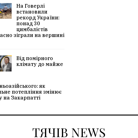
На Говерлі
встановили
рекорд України:
понад 30
цимбалістів
асно зіграли на вершині
Від помірного
клімату до майже
ньоазійського: як
льне потепління змінює
у на Закарпатті
ТЯЧІВ NEWS