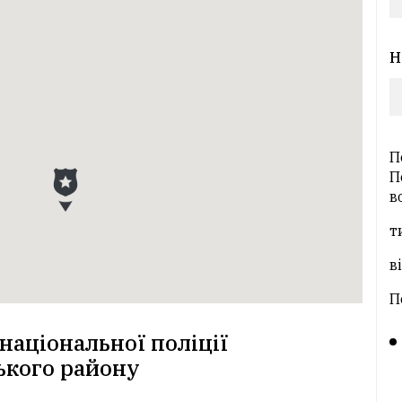
Н
П
П
в
т
в
П
 національної поліції
ького району