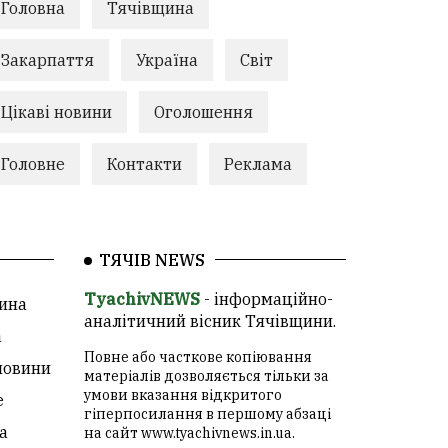
Головна
Тячівщина
Закарпаття
Україна
Світ
Цікаві новини
Оголошення
Головне
Контакти
Реклама
ТЯЧІВ NEWS
TyachivNEWS
- інформаційно-
ина
аналітичний вісник Тячівщини.
а
Повне або часткове копіювання
новини
матеріалів дозволяється тільки за
умови вказання відкритого
е
гіперпосилання в першому абзаці
а
на сайт
www.tyachivnews.in.ua
.