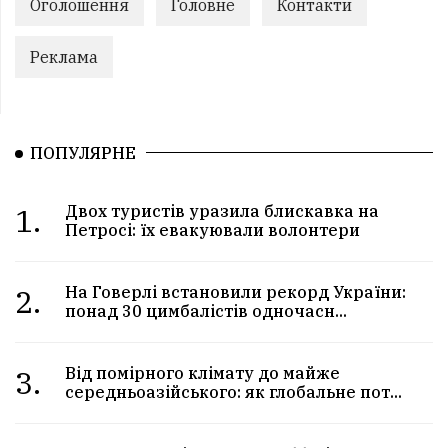
Оголошення
Головне
Контакти
Реклама
ПОПУЛЯРНЕ
1.
Двох туристів уразила блискавка на
Петросі: їх евакуювали волонтери
2.
На Говерлі встановили рекорд України:
понад 30 цимбалістів одночасн...
3.
Від помірного клімату до майже
середньоазійського: як глобальне пот...