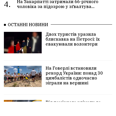
4.
На Закарпатті затримали 66-річного
чоловіка за підозрою у зґвалтува...
ОСТАННІ НОВИНИ
Двох туристів уразила
блискавка на Петросі: їх
евакуювали волонтери
На Говерлі встановили
рекорд України: понад 30
цимбалістів одночасно
зіграли на вершині
Від помірного клімату до
майже середньоазійського:
як глобальне потепління