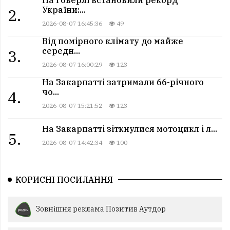
На Говерлі встановили рекорд
України:...
2.
2026-08-07 16:45:36
49
Від помірного клімату до майже
середн...
3.
2026-08-07 16:00:29
123
На Закарпатті затримали 66-річного
чо...
4.
2026-08-07 15:21:52
123
На Закарпатті зіткнулися мотоцикл і л...
5.
2026-08-07 14:42:34
100
КОРИСНІ ПОСИЛАННЯ
Зовнішня реклама Позитив Аутдор