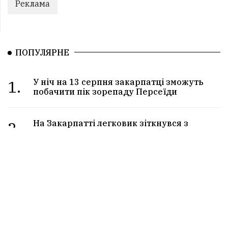
Реклама
ПОПУЛЯРНЕ
1.
У ніч на 13 серпня закарпатці зможуть
побачити пік зорепаду Персеїди
2.
На Закарпатті легковик зіткнувся з
підводою: травмувався 15-річний хлопець
3.
Водія затисло у понівеченому авто: на
Закарпатті зіткнулися два лег...
4.
На Закарпатті 2-річний хлопчик випив
пальне, дитину госпіталізували