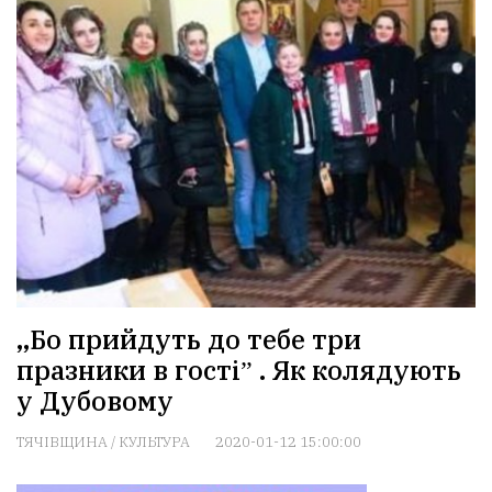
,,Бо прийдуть до тебе три
празники в гостіˮ . Як колядують
у Дубовому
ТЯЧІВЩИНА
/
КУЛЬТУРА
2020-01-12 15:00:00