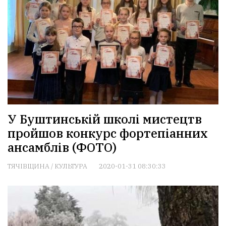
У Буштинcькій школі мистецтв
пройшов конкурс фортепіанних
ансамблів (ФОТО)
ТЯЧІВЩИНА
/
КУЛЬТУРА
2020-01-31 08:30:33