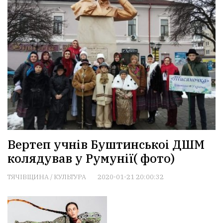
Вертеп учнів Буштинськоі ДШМ
колядував у Румунії( фото)
ТЯЧІВЩИНА
/
КУЛЬТУРА
2020-01-21 20:00:32