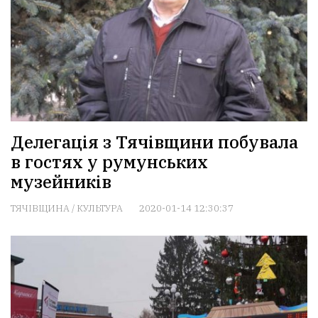
Делегація з Тячівщини побувала
в гостях у румунських
музейників
ТЯЧІВЩИНА
/
КУЛЬТУРА
2020-01-14 12:30:37