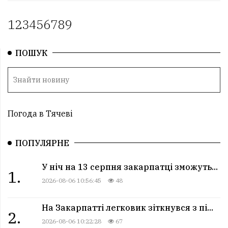
1
2
3
4
5
6
7
8
9
ПОШУК
Погода в Тячеві
ПОПУЛЯРНЕ
У ніч на 13 серпня закарпатці зможуть...
1.
2026-08-06 10:56:45
48
На Закарпатті легковик зіткнувся з пі...
2.
2026-08-06 10:22:28
67