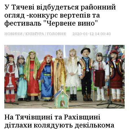
У Тячеві відбудеться районний
огляд -конкурс вертепів та
фестиваль "Червене вино"
НОВИНИ
/
КУЛЬТУРА
/
ГОЛОВНЕ
2020-01-12 14:00:40
На Тячівщині та Рахівщині
дітлахи колядують декількома