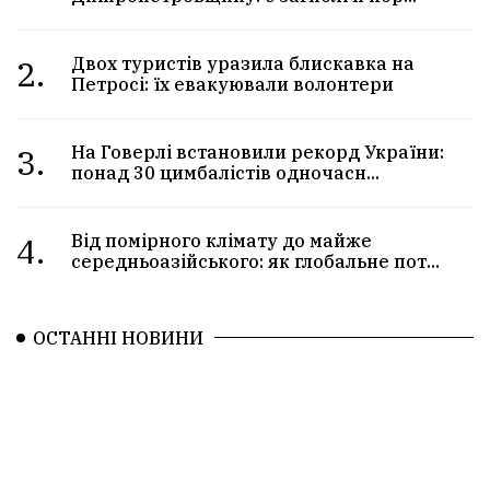
2.
Двох туристів уразила блискавка на
Петросі: їх евакуювали волонтери
3.
На Говерлі встановили рекорд України:
понад 30 цимбалістів одночасн...
4.
Від помірного клімату до майже
середньоазійського: як глобальне пот...
ОСТАННІ НОВИНИ
Росія вночі атакувала
Київщину та
Дніпропетровщину: є загиблі
й поранені (ФОТО)