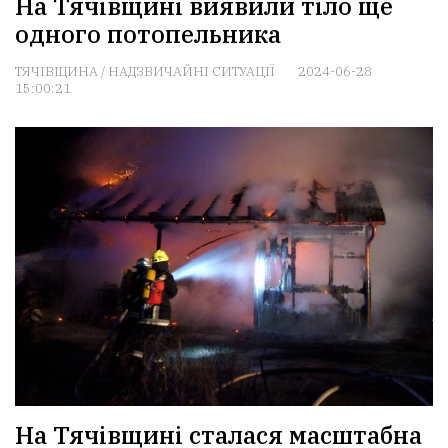
На Тячівщині виявили тіло ще
одного потопельника
ТЯЧІВЩИНА
/
НАДЗВИЧАЙНІ СИТУАЦІЇ
2024-06-28
15:00:21
На Тячівщині сталася масштабна