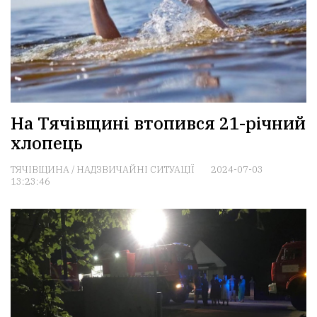
На Тячівщині втопився 21-річний
хлопець
ТЯЧІВЩИНА
/
НАДЗВИЧАЙНІ СИТУАЦІЇ
2024-07-03
13:23:46