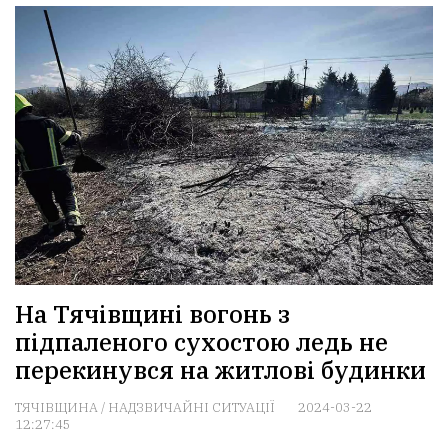
На Тячівщині вогонь з
підпаленого сухостою ледь не
перекинувся на житлові будинки
ТЯЧІВЩИНА
/
НАДЗВИЧАЙНІ СИТУАЦІЇ
2024-03-22
12:27:45