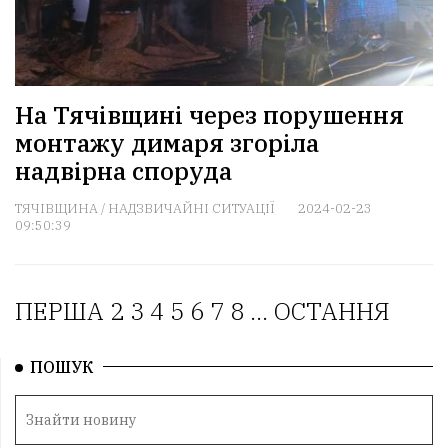
На Тячівщині через порушення
монтажу димаря згоріла
надвірна споруда
ТЯЧІВЩИНА
/
НАДЗВИЧАЙНІ СИТУАЦІЇ
2024-02-23
09:50:39
ПЕРША
2
3
4
5
6
7
8
...
ОСТАННЯ
ПОШУК