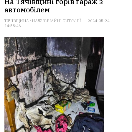
На Тячівщині горів гараж з
автомобілем
ТЯЧІВЩИНА
/
НАДЗВИЧАЙНІ СИТУАЦІЇ
2024-05-24
14:58:46