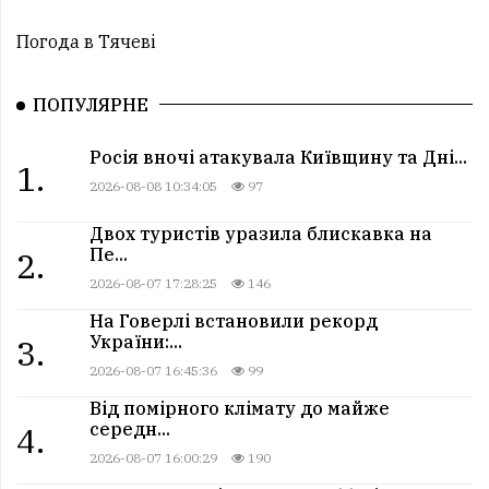
Погода в Тячеві
ПОПУЛЯРНЕ
Росія вночі атакувала Київщину та Дні...
1.
2026-08-08 10:34:05
97
Двох туристів уразила блискавка на
Пе...
2.
2026-08-07 17:28:25
146
На Говерлі встановили рекорд
України:...
3.
2026-08-07 16:45:36
99
Від помірного клімату до майже
середн...
4.
2026-08-07 16:00:29
190