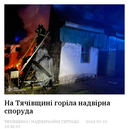
На Тячівщині горіла надвірна
споруда
ТЯЧІВЩИНА
/
НАДЗВИЧАЙНІ СИТУАЦІЇ
2024-03-19
14:42:01