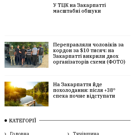
У ТЦК на Закарпатті
масштабні обшуки
Переправляли чоловіків за
кордон за $10 тисяч: на
Закарпатті викрили двох
організаторів схеми (ФОТО)
На Закарпаття йде
похолодання: після +38°
спека почне відступати
КАТЕГОРІЇ
Головна
Тячівщина