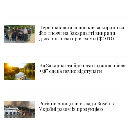
Переправляли чоловіків за кордон за
$10 тисяч: на Закарпатті викрили
двох організаторів схеми (ФОТО)
На Закарпаття йде похолодання: після
+38° спека почне відступати
Росіяни знищили склади Bosch в
Україні разом із продукцією