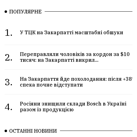
ПОПУЛЯРНЕ
1.
У ТЦК на Закарпатті масштабні обшуки
2.
Переправляли чоловіків за кордон за $10
тисяч: на Закарпатті викрил...
3.
На Закарпаття йде похолодання: після +38°
спека почне відступати
4.
Росіяни знищили склади Bosch в Україні
разом із продукцією
ОСТАННІ НОВИНИ