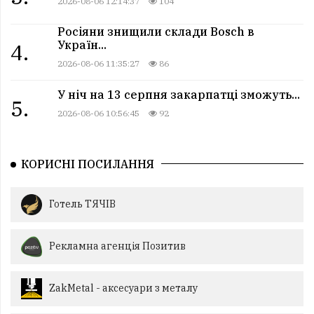
2026-08-06 12:14:37
104
Росіяни знищили склади Bosch в
Україн...
4.
2026-08-06 11:35:27
86
У ніч на 13 серпня закарпатці зможуть...
5.
2026-08-06 10:56:45
92
КОРИСНІ ПОСИЛАННЯ
Готель ТЯЧІВ
Рекламна агенція Позитив
ZakMetal - аксесуари з металу