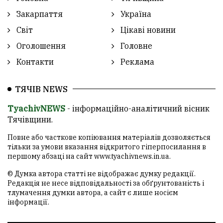
Закарпаття
Україна
Світ
Цікаві новини
Оголошення
Головне
Контакти
Реклама
ТЯЧІВ NEWS
TyachivNEWS
- інформаційно-аналітичний вісник
Тячівщини.
Повне або часткове копіювання матеріалів дозволяється
тільки за умови вказання відкритого гіперпосилання в
першому абзаці на сайт
www.tyachivnews.in.ua
.
© Думка автора статті не відображає думку редакції.
Редакція не несе відповідальності за обґрунтованість і
тлумачення думки автора, а сайт є лише носієм
інформації.