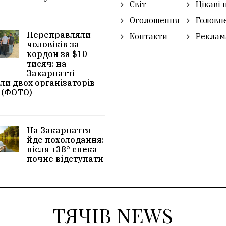
Світ
Цікаві 
Оголошення
Головн
Переправляли
Контакти
Реклам
чоловіків за
кордон за $10
тисяч: на
Закарпатті
ли двох організаторів
 (ФОТО)
На Закарпаття
йде похолодання:
після +38° спека
почне відступати
ТЯЧІВ NEWS