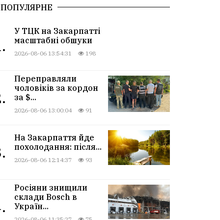
ПОПУЛЯРНЕ
У ТЦК на Закарпатті
масштабні обшуки
.
2026-08-06 13:54:31
198
Переправляли
чоловіків за кордон
.
за $...
2026-08-06 13:00:04
91
На Закарпаття йде
похолодання: після...
.
2026-08-06 12:14:37
93
Росіяни знищили
склади Bosch в
.
Україн...
2026-08-06 11:35:27
75