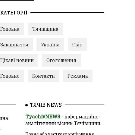
КАТЕГОРІЇ
Головна
Тячівщина
Закарпаття
Україна
Світ
Цікаві новини
Оголошення
Головне
Контакти
Реклама
ТЯЧІВ NEWS
TyachivNEWS
- інформаційно-
ина
аналітичний вісник Тячівщини.
а
Повне або часткове копіювання