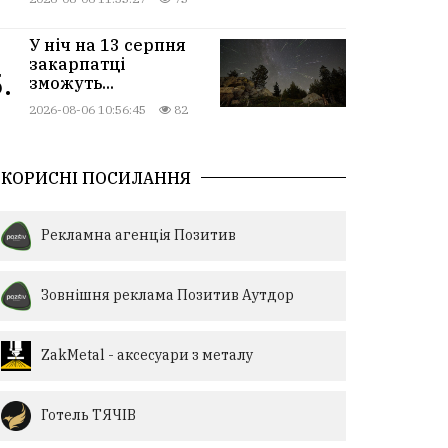
У ніч на 13 серпня
закарпатці
.
зможуть...
2026-08-06 10:56:45
82
КОРИСНІ ПОСИЛАННЯ
Рекламна агенція Позитив
Зовнішня реклама Позитив Аутдор
ZakMetal - аксесуари з металу
Готель ТЯЧІВ