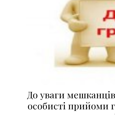
До уваги мешканці
особисті прийоми 