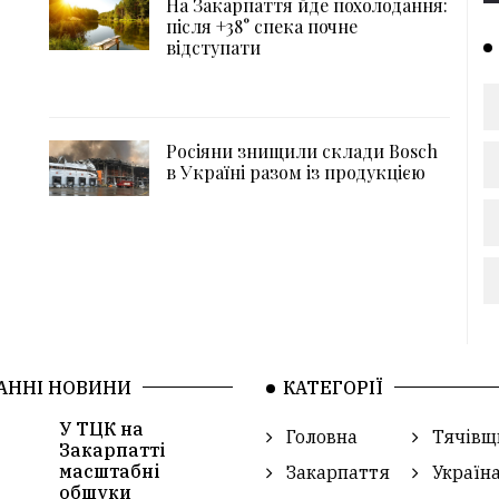
На Закарпаття йде похолодання:
після +38° спека почне
відступати
Росіяни знищили склади Bosch
в Україні разом із продукцією
АННІ НОВИНИ
КАТЕГОРІЇ
У ТЦК на
Головна
Тячівщ
Закарпатті
масштабні
Закарпаття
Україн
обшуки