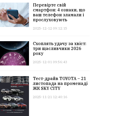
Перевірте свій
смартфон: 4 ознаки, що
ваш телефон зламали і
прослуховують
2025-12-12 09:12:15
Схоплять удачу за хвіст:
три щасливчики 2026
року
2025-12-01 09:56:43
Тест-драйв TOYOTA – 21
листопада на променаді
ЖК SKY CITY
2025-11-21 12:40:16