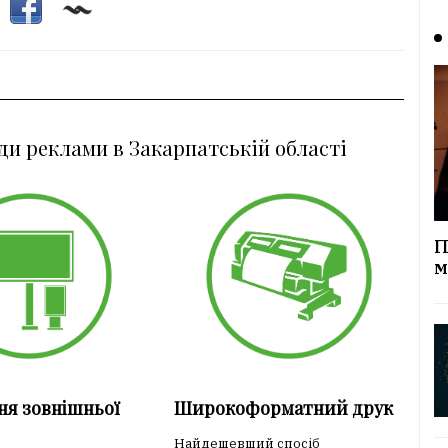
ди реклами в Закарпатській області
П
м
ня зовнішньої
Широкоформатний друк
Найдешевший спосіб