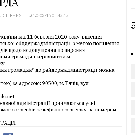
РДА
ОЛОШЕННЯ
2020-03-16 08:43:15
5
України від 11 березня 2020 року, рішення
атської облдержадміністрації, з метою посилення
одів щодо недопущення поширення
ийоми громадян керівництвом
ку.
ення громадян″ до райдержадміністрації можна
ою) за адресою: 90500, м. Тячів, вул.
kr.net
жавної адміністрації приймаються усні
могою засобів телефонного зв’язку, за номером
ТРАЦІЯ