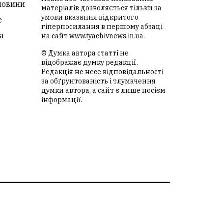
новини
матеріалів дозволяється тільки за
умови вказання відкритого
е
гіперпосилання в першому абзаці
а
на сайт
www.tyachivnews.in.ua
.
© Думка автора статті не
відображає думку редакції.
Редакція не несе відповідальності
за обґрунтованість і тлумачення
думки автора, а сайт є лише носієм
інформації.