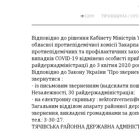
1289
ТЯЧІВЩИНА
/
ОГ
Відповідно до рішення Кабінету Міністрів 
обласної протиепідемічної комісії Закарп
протиепідемічних та профілактичних зах
випадків COVID-19 відмінено особисті пр
райдержадміністрації до 3 квітня 2020 ро
Відповідно до Закону України “Про зверн
звернутися :
- із письмовим зверненням (надсилати пошт
Незалежності, 30 райдержадміністрація;
- на електронну скриньку : sektorzvernen@u
Загальним відділом апарату районної дер
звернення, викладені громадянами за допо
тел.: 3-30-27.
ТЯЧІВСЬКА РАЙОННА ДЕРЖАВНА АДМІНІС