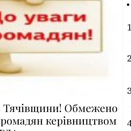
1
2
3
в Тячівщини! Обмежено
громадян керівництвом
4