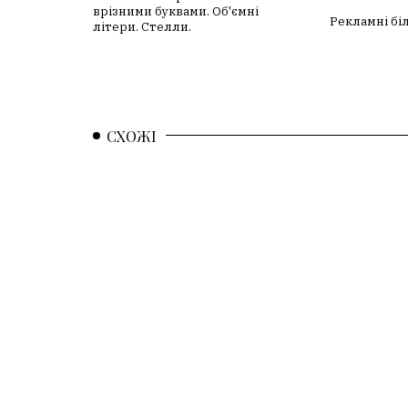
врізними буквами. Об'ємні
Рекламні бі
літери. Стелли.
СХОЖІ