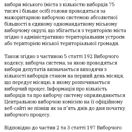
вибори міського (міста з кількістю виборців 75
тисяч і більше осіб) голови проводяться за
мажоритарною виборчою системою абсолютної
більшості в єдиному одномандатному міському
виборчому окрузі, що збігається з територією міста
згідно з адміністративно-територіальним устроєм
або територією міської територіальної громади.
Також згідно з частиною 5 статті 192 Виборчого
кодексу, виборча система, за якою проводяться
вибори депутатів визначається виходячи з
кількості виборців станом на перший день місяця,
що передує місяцю, в якому розпочинається
виборчий процес. Інформація про кількість
виборців та про виборчу систему оприлюднюється
Центральною виборчою комісією на її офіційному
веб-сайті не пізніш як за п'ять днів до дня початку
виборчого процесу.
Відповідно до частин 2 та 3 статті 197 Виборчого