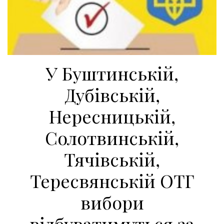
У Буштинській,
Дубівській,
Нересницькій,
Солотвинській,
Тячівській,
Тересвянській ОТГ
вибори
відбуватимуться за