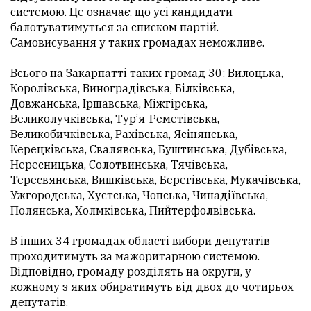
системою. Це означає, що усі кандидати
балотуватимуться за списком партій.
Самовисування у таких громадах неможливе.
Всього на Закарпатті таких громад 30: Вилоцька,
Королівська, Виноградівська, Білківська,
Довжанська, Іршавська, Міжгірська,
Великолучківська, Тур’я-Реметівська,
Великобичківська, Рахівська, Ясінянська,
Керецківська, Свалявська, Буштинська, Дубівська,
Нересницька, Солотвинська, Тячівська,
Тересвянська, Вишківська, Берегівська, Мукачівська,
Ужгородська, Хустська, Чопська, Чинадіївська,
Полянська, Холмківська, Пийтерфолвівська.
В інших 34 громадах області вибори депутатів
проходитимуть за мажоритарною системою.
Відповідно, громаду розділять на округи, у
кожному з яких обиратимуть від двох до чотирьох
депутатів.