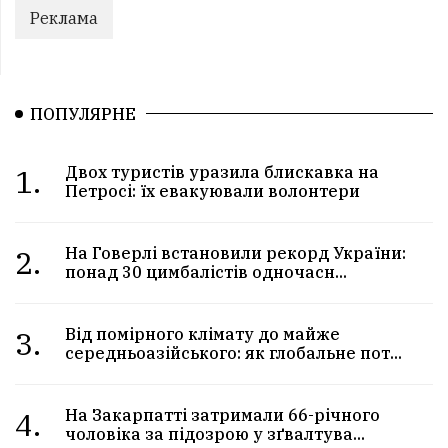
Реклама
ПОПУЛЯРНЕ
1.
Двох туристів уразила блискавка на
Петросі: їх евакуювали волонтери
2.
На Говерлі встановили рекорд України:
понад 30 цимбалістів одночасн...
3.
Від помірного клімату до майже
середньоазійського: як глобальне пот...
4.
На Закарпатті затримали 66-річного
чоловіка за підозрою у зґвалтува...