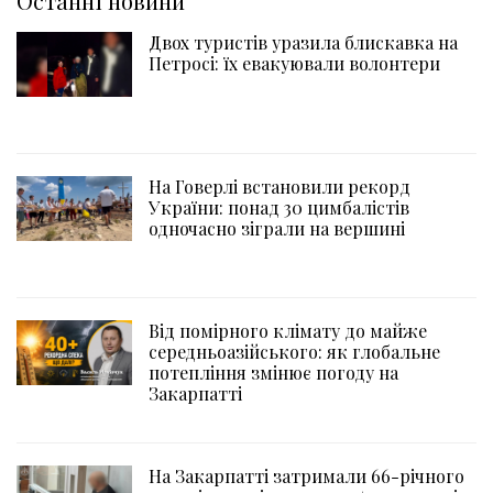
Останні новини
Двох туристів уразила блискавка на
Петросі: їх евакуювали волонтери
На Говерлі встановили рекорд
України: понад 30 цимбалістів
одночасно зіграли на вершині
Від помірного клімату до майже
середньоазійського: як глобальне
потепління змінює погоду на
Закарпатті
На Закарпатті затримали 66-річного