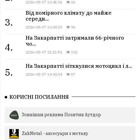
2026-08-07 16:45:36
36
Від помірного клімату до майже
середн...
3.
2026-08-07 16:00:29
96
На Закарпатті затримали 66-річного
чо...
4.
2026-08-07 15:21:52
102
На Закарпатті зіткнулися мотоцикл і л...
5.
2026-08-07 14:42:34
87
КОРИСНІ ПОСИЛАННЯ
Зовнішня реклама Позитив Аутдор
ZakMetal - аксесуари з металу