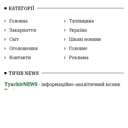
КАТЕГОРІЇ
Головна
Тячівщина
Закарпаття
Україна
Світ
Цікаві новини
Оголошення
Головне
Контакти
Реклама
ТЯЧІВ NEWS
TyachivNEWS
- інформаційно-аналітичний вісник
Тячівщини.
Повне або часткове копіювання матеріалів дозволяється
тільки за умови вказання відкритого гіперпосилання в
першому абзаці на сайт
www.tyachivnews.in.ua
.
© Думка автора статті не відображає думку редакції.
Редакція не несе відповідальності за обґрунтованість і