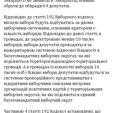
Закарпатті не зміниться. Закарпатці повинні
обрати до облради 64 депутатів.
Відповідно до статті 192 Виборчого кодексу,
місцеві вибори будуть відбуватись за двома
виборчими системами, основним критерієм є
кількість виборців. Відповідно до даної статті, в
громадах, де зареєстровано менше 10 тисяч
виборців, вибори депутатів проводяться за
мажоритарною системою відносної більшості в
багатомандатних виборчих округах, на які
поділяється територія відповідної територіальної
громади. А в громадах із кількістю виборців 10
тисяч осіб і більше вибори депутатів відбудуться за
системою пропорційного представництва з
відкритими виборчими списками місцевих
організацій політичних партій у територіальних
виборчих округах, на які поділяється єдиний
багатомандатний виборчий округ.
Частиною 4 статті 192 Кодексу встановлено, що