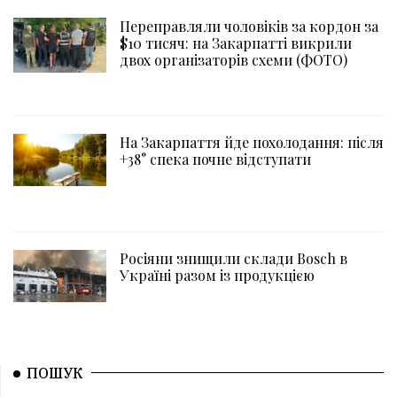
Переправляли чоловіків за кордон за
$10 тисяч: на Закарпатті викрили
двох організаторів схеми (ФОТО)
На Закарпаття йде похолодання: після
+38° спека почне відступати
Росіяни знищили склади Bosch в
Україні разом із продукцією
ПОШУК