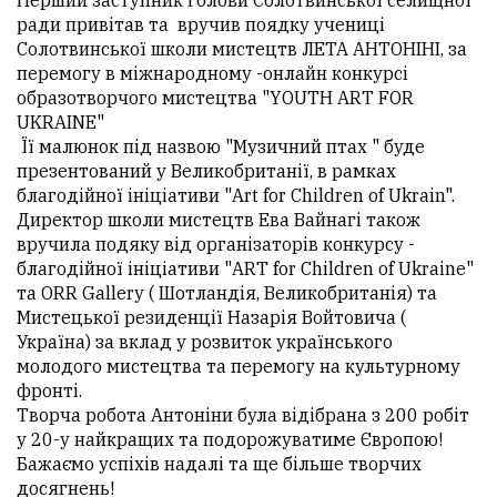
Перший заступник голови Солотвинської селищної
ради привітав та вручив поядку учениці
Солотвинської школи мистецтв ЛЕТА АНТОНІНІ, за
перемогу в міжнародному -онлайн конкурсі
образотворчого мистецтва "YОUTH ART FOR
UKRAINE"
Її малюнок під назвою "Музичний птах " буде
презентований у Великобританії, в рамках
благодійної ініціативи "Art for Children of Ukrain".
Директор школи мистецтв Ева Вайнагі також
вручила подяку від організаторів конкурсу -
благодійної ініціативи "ART for Children of Ukraine"
та ORR Gallery ( Шотландія, Великобританія) та
Мистецької резиденції Назарія Войтовича (
Україна) за вклад у розвиток українського
молодого мистецтва та перемогу на культурному
фронті.
Творча робота Антоніни була відібрана з 200 робіт
у 20-у найкращих та подорожуватиме Європою!
Бажаємо успіхів надалі та ще більше творчих
досягнень!