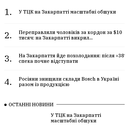
1.
У ТЦК на Закарпатті масштабні обшуки
2.
Переправляли чоловіків за кордон за $10
тисяч: на Закарпатті викрил...
3.
На Закарпаття йде похолодання: після +38°
спека почне відступати
4.
Росіяни знищили склади Bosch в Україні
разом із продукцією
ОСТАННІ НОВИНИ
У ТЦК на Закарпатті
масштабні обшуки