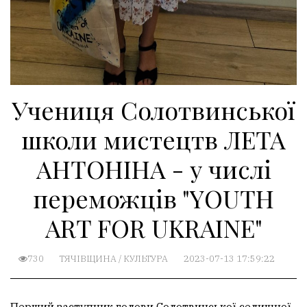
Учениця Солотвинської
школи мистецтв ЛЕТА
АНТОНІНА - у числі
переможців "YОUTH
ART FOR UKRAINE"
730
ТЯЧІВЩИНА
/
КУЛЬТУРА
2023-07-13 17:59:22