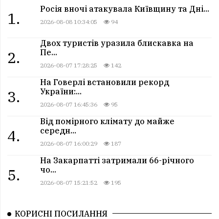
Росія вночі атакувала Київщину та Дні...
1.
2026-08-08 10:34:05
94
Двох туристів уразила блискавка на
Пе...
2.
2026-08-07 17:28:25
142
На Говерлі встановили рекорд
України:...
3.
2026-08-07 16:45:36
95
Від помірного клімату до майже
середн...
4.
2026-08-07 16:00:29
187
На Закарпатті затримали 66-річного
чо...
5.
2026-08-07 15:21:52
195
КОРИСНІ ПОСИЛАННЯ