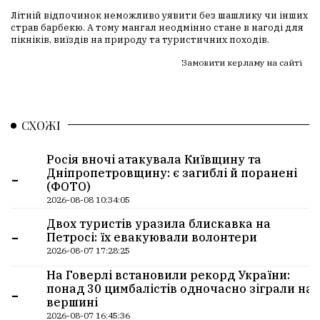
Літній відпочинок неможливо уявити без шашлику чи інших
страв барбекю. А тому мангал неодмінно стане в нагоді для
пікніків, виїздів на природу та туристичних походів.
Замовити керламу на сайті
СХОЖІ
Росія вночі атакувала Київщину та
-
Дніпропетровщину: є загиблі й поранені
(ФОТО)
2026-08-08 10:34:05
Двох туристів уразила блискавка на
-
Петросі: їх евакуювали волонтери
2026-08-07 17:28:25
На Говерлі встановили рекорд України:
-
понад 30 цимбалістів одночасно зіграли на
вершині
2026-08-07 16:45:36