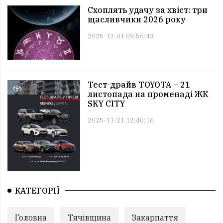
Схоплять удачу за хвіст: три
щасливчики 2026 року
2025-12-01 09:56:43
Тест-драйв TOYOTA – 21
листопада на променаді ЖК
SKY CITY
2025-11-21 12:40:16
КАТЕГОРІЇ
Головна
Тячівщина
Закарпаття