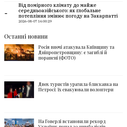
Від помірного клімату до майже
-
середньоазійського: як глобальне
потепління змінює погоду на Закарпатті
2026-08-07 16:00:29
Останні новини
Росія вночі атакувала Київщину та
Дніпропетровщину: є загиблі й
поранені (ФОТО)
Двох туристів уразила блискавка на
Петросі: їх евакуювали волонтери
На Говерлі встановили рекорд
України: понад 30 цимбалістів