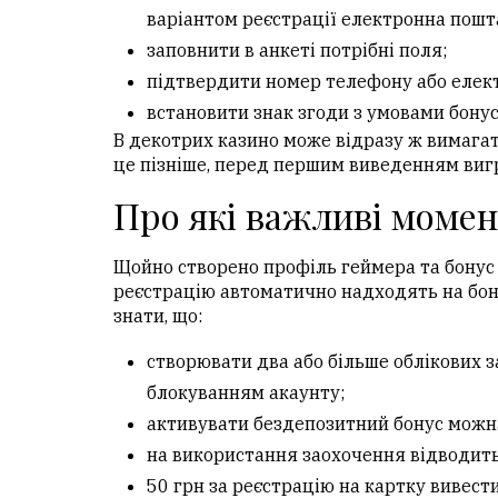
варіантом реєстрації електронна пошт
заповнити в анкеті потрібні поля;
підтвердити номер телефону або елек
встановити знак згоди з умовами бонус
В декотрих казино може відразу ж вимагат
це пізніше, перед першим виведенням виг
Про які важливі момен
Щойно створено профіль геймера та бонус 
реєстрацію автоматично надходять на бон
знати, що:
створювати два або більше облікових з
блокуванням акаунту;
активувати бездепозитний бонус можн
на використання заохочення відводить
50 грн за реєстрацію на картку вивест