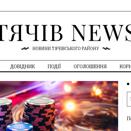
ТЯЧІВ NEW
НОВИНИ ТЯЧІВСЬКОГО РАЙОНУ
ДОВІДНИК
ПОДІЇ
ОГОЛОШЕННЯ
КОР
П