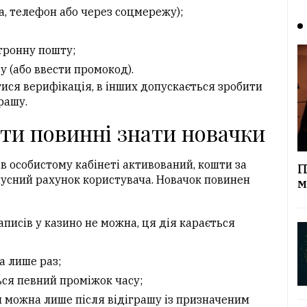
а, телефон або через соцмережу);
тронну пошту;
у (або ввести промокод).
ися верифікація, в інших допускається зробити
рашу.
ти повинні знати новачки
в особистому кабінеті активований, кошти за
П
усний рахунок користувача. Новачок повинен
м
аписів у казино не можна, ця дія карається
а лише раз;
ся певний проміжок часу;
и можна лише після відіграшу із призначеним