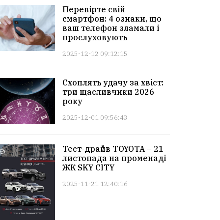
Перевірте свій
смартфон: 4 ознаки, що
ваш телефон зламали і
прослуховують
2025-12-12 09:12:15
Схоплять удачу за хвіст:
три щасливчики 2026
року
2025-12-01 09:56:43
Тест-драйв TOYOTA – 21
листопада на променаді
ЖК SKY CITY
2025-11-21 12:40:16