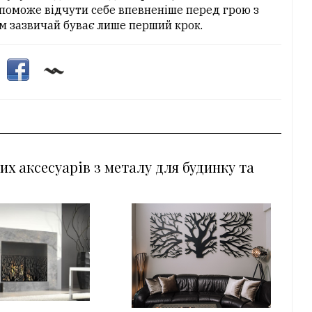
опоможе відчути себе впевненіше перед грою з
 зазвичай буває лише перший крок.
их аксесуарів з металу для будинку та