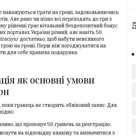
 не наважуються грати на гроші, задовольняючись
в. Але рано чи пізно всі переходять до гри з
5
ому рішенні грає вітальний бездепозитний бонус
их порталах України різний, але навіть 50
traciyu/
достатньо, щоб набути невеликого
 грою на гроші. Перш ніж погоджуватися на
ати для себе правила подарунка.
ція як основні умови
рн
 поки гравець не створить обліковий запис. Для
хідно:
зино, що пропонує 50 гривень за реєстрацію;
тиснути на відповідну клавішу та визначитися з