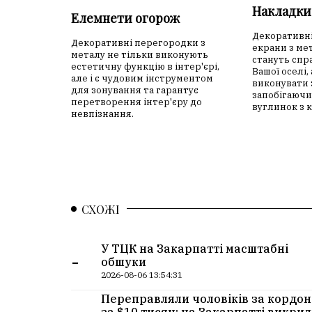
Накладки
Елемнети огорож
Декоративні
Декоративні перегородки з
екрани з мет
металу не тільки виконують
стануть сп
естетичну функцію в інтер'єрі,
Вашої оселі, 
але і є чудовим інструментом
виконувати з
для зонування та гарантує
запобігаючи
перетворення інтер'єру до
вуглинок з к
невпізнання.
СХОЖІ
У ТЦК на Закарпатті масштабні
-
обшуки
2026-08-06 13:54:31
Переправляли чоловіків за кордон
за $10 тисяч: на Закарпатті викри