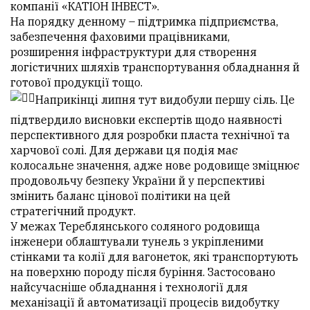
компанії «КАТІОН ІНВЕСТ».
На порядку денному – підтримка підприємства,
забезпечення фаховими працівниками,
розширення інфраструктури для створення
логістичних шляхів транспортування обладнання й
готової продукції тощо.
Наприкінці липня тут видобули першу сіль. Це
підтвердило висновки експертів щодо наявності
перспективного для розробки пласта технічної та
харчової солі. Для держави ця подія має
колосальне значення, адже нове родовище зміцнює
продовольчу безпеку України й у перспективі
змінить баланс цінової політики на цей
стратегічний продукт.
У межах Тереблянського соляного родовища
інженери облаштували тунель з укріпленими
стінками та колії для вагонеток, які транспортують
на поверхню породу після буріння. Застосовано
найсучасніше обладнання і технології для
механізації й автоматизації процесів видобутку