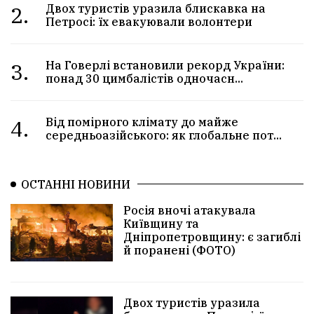
2.
Двох туристів уразила блискавка на
Петросі: їх евакуювали волонтери
3.
На Говерлі встановили рекорд України:
понад 30 цимбалістів одночасн...
4.
Від помірного клімату до майже
середньоазійського: як глобальне пот...
ОСТАННІ НОВИНИ
Росія вночі атакувала
Київщину та
Дніпропетровщину: є загиблі
й поранені (ФОТО)
Двох туристів уразила