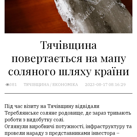
Тячівщина
повертається на мапу
соляного шляху країни
381
ТЯЧІВЩИНА
/
ЕКОНОМІКА
2023-08-17 08:16:29
Під час візиту на Тячівщину відвідали
Тереблянське соляне родовище, де зараз тривають
роботи з видобутку солі.
Оглянули виробничі потужності, інфраструктуру та
провели нараду з представниками інвестора –