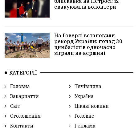
блискавка на Петросі: їх
евакуювали волонтери
На Говерлі встановили
рекорд України: понад 30
цимбалістів одночасно
зіграли на вершині
КАТЕГОРІЇ
Головна
Тячівщина
Закарпаття
Україна
Світ
Цікаві новини
Оголошення
Головне
Контакти
Реклама