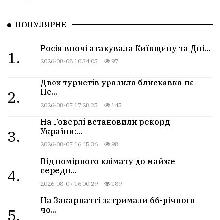
ПОПУЛЯРНЕ
Росія вночі атакувала Київщину та Дні...
1.
2026-08-08 10:34:05
97
Двох туристів уразила блискавка на
Пе...
2.
2026-08-07 17:28:25
145
На Говерлі встановили рекорд
України:...
3.
2026-08-07 16:45:36
98
Від помірного клімату до майже
середн...
4.
2026-08-07 16:00:29
189
На Закарпатті затримали 66-річного
чо...
5.