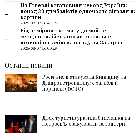
На Говерлі встановили рекорд України:
-
понад 30 цимбалістів одночасно зіграли на
вершині
2026-08-07 16:45:36
Від помірного клімату до майже
-
середньоазійського: як глобальне
потепління змінює погоду на Закарпатті
2026-08-07 16:00:29
Останні новини
Росія вночі атакувала Київщину та
Дніпропетровщину: є загиблі й
поранені (ФОТО)
Двох туристів уразила блискавка на
Петросі: їх евакуювали волонтери