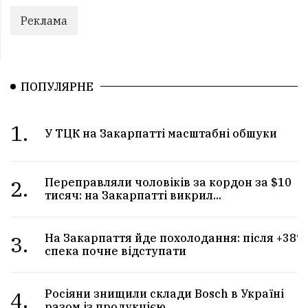
Реклама
ПОПУЛЯРНЕ
1.
У ТЦК на Закарпатті масштабні обшуки
2.
Переправляли чоловіків за кордон за $10
тисяч: на Закарпатті викрил...
3.
На Закарпаття йде похолодання: після +38°
спека почне відступати
4.
Росіяни знищили склади Bosch в Україні
разом із продукцією