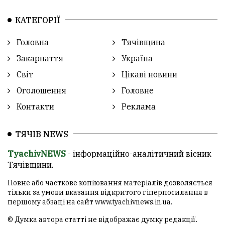
КАТЕГОРІЇ
Головна
Тячівщина
Закарпаття
Україна
Світ
Цікаві новини
Оголошення
Головне
Контакти
Реклама
ТЯЧІВ NEWS
TyachivNEWS
- інформаційно-аналітичний вісник
Тячівщини.
Повне або часткове копіювання матеріалів дозволяється
тільки за умови вказання відкритого гіперпосилання в
першому абзаці на сайт
www.tyachivnews.in.ua
.
© Думка автора статті не відображає думку редакції.