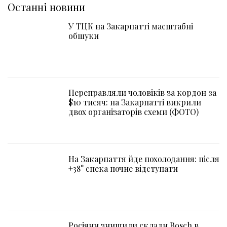
Останні новини
У ТЦК на Закарпатті масштабні
обшуки
Переправляли чоловіків за кордон за
$10 тисяч: на Закарпатті викрили
двох організаторів схеми (ФОТО)
На Закарпаття йде похолодання: після
+38° спека почне відступати
Росіяни знищили склади Bosch в