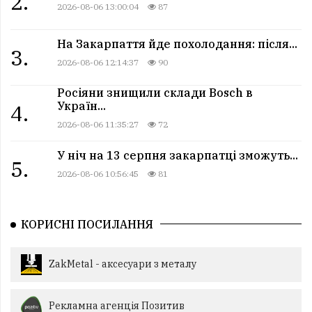
2.
2026-08-06 13:00:04
87
На Закарпаття йде похолодання: після...
3.
2026-08-06 12:14:37
90
Росіяни знищили склади Bosch в
Україн...
4.
2026-08-06 11:35:27
72
У ніч на 13 серпня закарпатці зможуть...
5.
2026-08-06 10:56:45
81
КОРИСНІ ПОСИЛАННЯ
ZakMetal - аксесуари з металу
Рекламна агенція Позитив