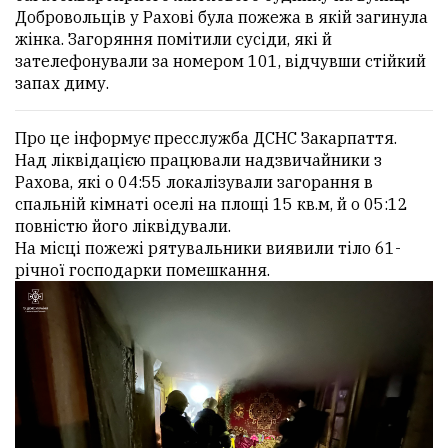
Добровольців у Рахові була пожежа в якій загинула
жінка. Загоряння помітили сусіди, які й
зателефонували за номером 101, відчувши стійкий
запах диму.
Про це інформує пресслужба ДСНС Закарпаття.
Над ліквідацією працювали надзвичайники з
Рахова, які о 04:55 локалізували загорання в
спальній кімнаті оселі на площі 15 кв.м, й о 05:12
повністю його ліквідували.
На місці пожежі рятувальники виявили тіло 61-
річної господарки помешкання.