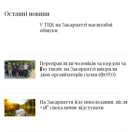
Останні новини
У ТЦК на Закарпатті масштабні
обшуки
Переправляли чоловіків за кордон за
$10 тисяч: на Закарпатті викрили
двох організаторів схеми (ФОТО)
На Закарпаття йде похолодання: після
+38° спека почне відступати