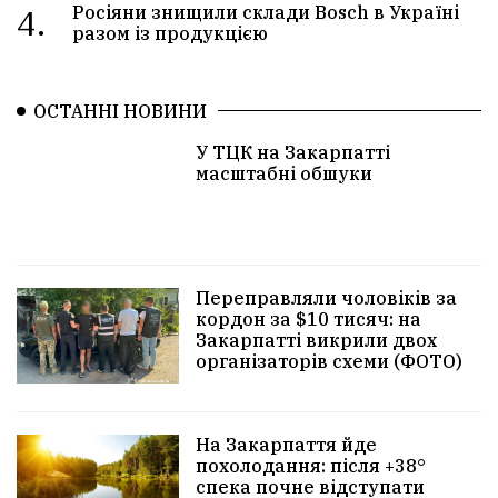
4.
Росіяни знищили склади Bosch в Україні
разом із продукцією
ОСТАННІ НОВИНИ
У ТЦК на Закарпатті
масштабні обшуки
Переправляли чоловіків за
кордон за $10 тисяч: на
Закарпатті викрили двох
організаторів схеми (ФОТО)
На Закарпаття йде
похолодання: після +38°
спека почне відступати