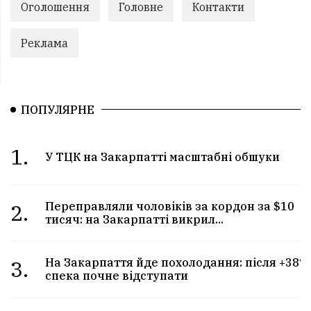
Оголошення
Головне
Контакти
Реклама
ПОПУЛЯРНЕ
1.
У ТЦК на Закарпатті масштабні обшуки
2.
Переправляли чоловіків за кордон за $10
тисяч: на Закарпатті викрил...
3.
На Закарпаття йде похолодання: після +38°
спека почне відступати