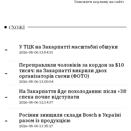
Замовити керламу на сайті
СХОЖІ
-
У ТЦК на Закарпатті масштабні обшуки
2026-08-06 13:54:31
Переправляли чоловіків за кордон за $10
-
тисяч: на Закарпатті викрили двох
організаторів схеми (ФОТО)
2026-08-06 13:00:04
На Закарпаття йде похолодання: після +38°
-
спека почне відступати
2026-08-06 12:14:37
Росіяни знищили склади Bosch в Україні
-
разом із продукцією
2026-08-06 11:35:27