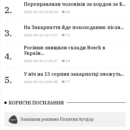
Переправляли чоловіків за кордон за $...
2.
2026-08-06 13:00:04
68
На Закарпаття йде похолодання: після...
3.
2026-08-06 12:14:37
73
Росіяни знищили склади Bosch в
Україн...
4.
2026-08-06 11:35:27
54
У ніч на 13 серпня закарпатці зможуть...
5.
2026-08-06 10:56:45
77
КОРИСНІ ПОСИЛАННЯ
Зовнішня реклама Позитив Аутдор