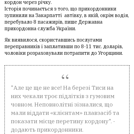
кордон через річку.
Історія починається з того, що прикордонники
зупинили на Закарпатті автівку, в якій, окрім водія,
перебувало 8 пасажирів, пише Державна
прикордонна служба України.
Як виявилося, скориставшись послугами
переправників і заплативши по 8-11 тис. доларів,
чоловіки розраховували потрапити до Угорщини.
"Але це ще не все! На березі Тиси на
них чекали троє підлітків з гумовим
човном. Неповнолітні зізналися, що
мали віддати «клієнтам» плавзасіб та
показати місце перетину кордону". -
додають прикордонники.