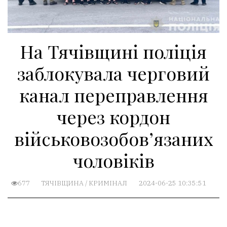
На Тячівщині поліція
заблокувала черговий
канал переправлення
через кордон
військовозобов’язаних
чоловіків
677
ТЯЧІВЩИНА
/
КРИМІНАЛ
2024-06-25 10:35:51