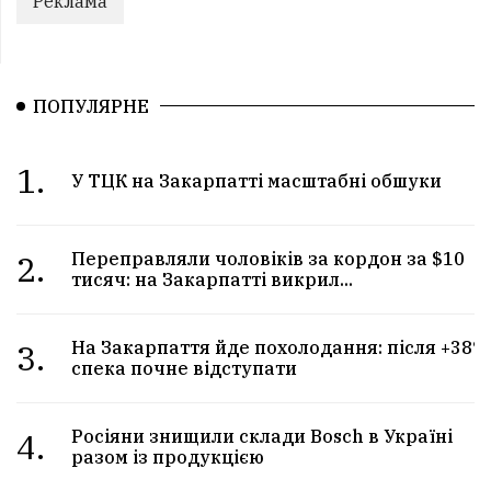
Реклама
ПОПУЛЯРНЕ
1.
У ТЦК на Закарпатті масштабні обшуки
2.
Переправляли чоловіків за кордон за $10
тисяч: на Закарпатті викрил...
3.
На Закарпаття йде похолодання: після +38°
спека почне відступати
4.
Росіяни знищили склади Bosch в Україні
разом із продукцією