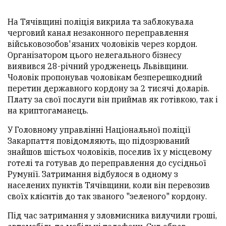
На Тячівщині поліція викрила та заблокувала
черговий канал незаконного переправлення
військовозобов'язаних чоловіків через кордон.
Організатором цього нелегального бізнесу
виявився 28-річний уродженець Львівщини.
Чоловік пропонував чоловікам безперешкодний
перетин державного кордону за 2 тисячі доларів.
Плату за свої послуги він приймав як готівкою, так і
на криптогаманець.
У Головному управлінні Національної поліції
Закарпаття повідомляють, що підозрюваний
знайшов шістьох чоловіків, поселив їх у місцевому
готелі та готував до переправлення до сусідньої
Румунії. Затримання відбулося в одному з
населених пунктів Тячівщини, коли він перевозив
своїх клієнтів до так званого "зеленого" кордону.
Під час затримання у зловмисника вилучили гроші,