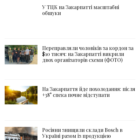
У ТЦК на Закарпатті масштабні
обшуки
Переправляли чоловіків за кордон за
$10 тисяч: на Закарпатті викрили
двох організаторів схеми (ФОТО)
На Закарпаття йде похолодання: після
+38° спека почне відступати
Росіяни знищили склади Bosch в
Україні разом із продукцією