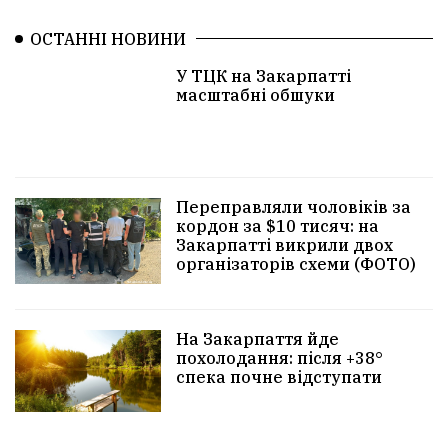
ОСТАННІ НОВИНИ
У ТЦК на Закарпатті
масштабні обшуки
Переправляли чоловіків за
кордон за $10 тисяч: на
Закарпатті викрили двох
організаторів схеми (ФОТО)
На Закарпаття йде
похолодання: після +38°
спека почне відступати