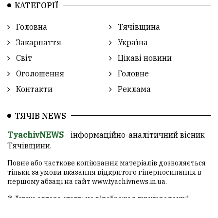
КАТЕГОРІЇ
Головна
Тячівщина
Закарпаття
Україна
Світ
Цікаві новини
Оголошення
Головне
Контакти
Реклама
ТЯЧІВ NEWS
TyachivNEWS
- інформаційно-аналітичний вісник
Тячівщини.
Повне або часткове копіювання матеріалів дозволяється
тільки за умови вказання відкритого гіперпосилання в
першому абзаці на сайт
www.tyachivnews.in.ua
.
© Думка автора статті не відображає думку редакції.
Редакція не несе відповідальності за обґрунтованість і
тлумачення думки автора, а сайт є лише носієм