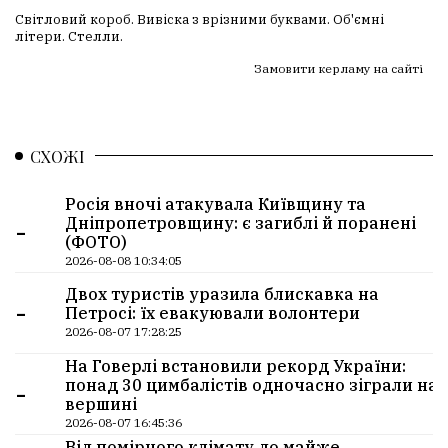
Світловий короб. Вивіска з врізними буквами. Об'ємні
літери. Стелли.
Замовити керламу на сайті
СХОЖІ
Росія вночі атакувала Київщину та
-
Дніпропетровщину: є загиблі й поранені
(ФОТО)
2026-08-08 10:34:05
Двох туристів уразила блискавка на
-
Петросі: їх евакуювали волонтери
2026-08-07 17:28:25
На Говерлі встановили рекорд України:
-
понад 30 цимбалістів одночасно зіграли на
вершині
2026-08-07 16:45:36
Від помірного клімату до майже