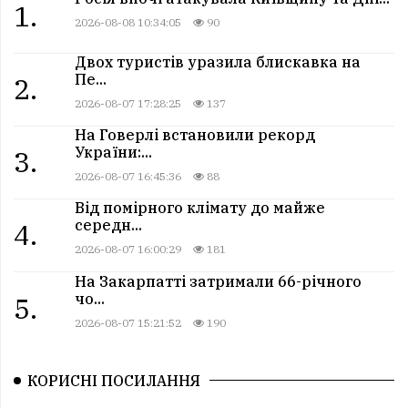
1.
2026-08-08 10:34:05
90
Двох туристів уразила блискавка на
Пе...
2.
2026-08-07 17:28:25
137
На Говерлі встановили рекорд
України:...
3.
2026-08-07 16:45:36
88
Від помірного клімату до майже
середн...
4.
2026-08-07 16:00:29
181
На Закарпатті затримали 66-річного
чо...
5.
2026-08-07 15:21:52
190
КОРИСНІ ПОСИЛАННЯ