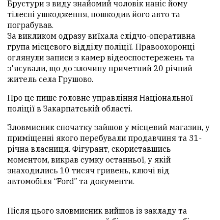
Брустури з виду знайомий чоловік наніс йому
тілесні ушкодження, пошкодив його авто та
пограбував.
За викликом одразу виїхала слідчо-оперативна
група місцевого відділу поліції. Правоохоронці
оглянули записи з камер відеоспостережень та
з'ясували, що до злочину причетний 20 річний
житель села Грушово.
Про це пише головне управління Національної
поліції в Закарпатській області.
Зловмисник спочатку зайшов у місцевий магазин, у
приміщенні якого перебували продавчиня та 31-
річна власниця. Фігурант, скориставшись
моментом, викрав сумку останньої, у якій
знаходились 10 тисяч гривень, ключі від
автомобіля “Ford” та документи.
Після цього зловмисник вийшов із закладу та