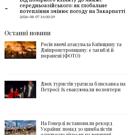
-
середньоазійського: як глобальне
потепління змінює погоду на Закарпатті
2026-08-07 16:00:29
Останні новини
Росія вночі атакувала Київщину та
Дніпропетровщину: є загиблі й
поранені (ФОТО)
Двох туристів уразила блискавка на
Петросі: їх евакуювали волонтери
На Говерлі встановили рекорд
України: понад 30 цимбалістів
одночасно зіграли на вершині