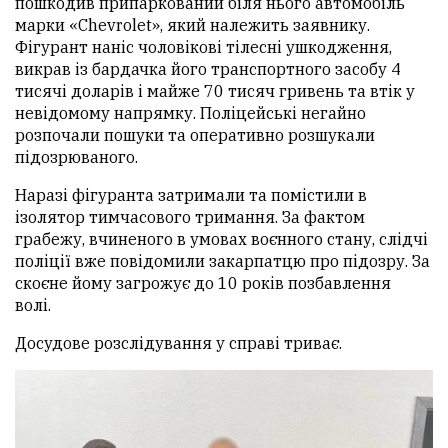
пошкодив припаркований біля нього автомобіль
марки «Chevrolet», який належить заявнику.
Фігурант наніс чоловікові тілесні ушкодження,
викрав із бардачка його транспортного засобу 4
тисячі доларів і майже 70 тисяч гривень та втік у
невідомому напрямку. Поліцейські негайно
розпочали пошуки та оперативно розшукали
підозрюваного.
Наразі фігуранта затримали та помістили в
ізолятор тимчасового тримання. За фактом
грабежу, вчиненого в умовах воєнного стану, слідчі
поліції вже повідомили закарпатцю про підозру. За
скоєне йому загрожує до 10 років позбавлення
волі.
Досудове розслідування у справі триває.