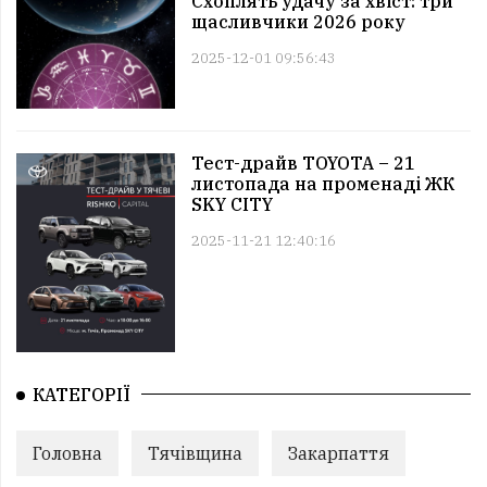
Схоплять удачу за хвіст: три
щасливчики 2026 року
2025-12-01 09:56:43
Тест-драйв TOYOTA – 21
листопада на променаді ЖК
SKY CITY
2025-11-21 12:40:16
КАТЕГОРІЇ
Головна
Тячівщина
Закарпаття