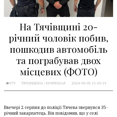
На Тячівщині 20-
річний чоловік побив,
пошкодив автомобіль
та пограбував двох
місцевих (ФОТО)
979
ТЯЧІВЩИНА
/
КРИМІНАЛ
2024-08-05 13:49:19
Ввечері 2 серпня до поліції Тячева звернувся 35-
річний закарпатець. Він повідомив, що у селі