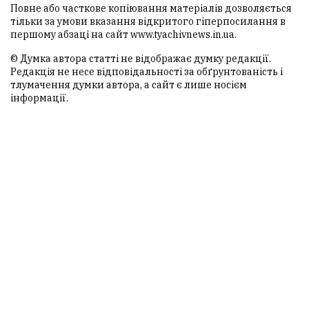
Повне або часткове копіювання матеріалів дозволяється
тільки за умови вказання відкритого гіперпосилання в
першому абзаці на сайт
www.tyachivnews.in.ua
.
© Думка автора статті не відображає думку редакції.
Редакція не несе відповідальності за обґрунтованість і
тлумачення думки автора, а сайт є лише носієм
інформації.
ТЯЧІВ NEWS
© 2013-2026 Всі права захищені.