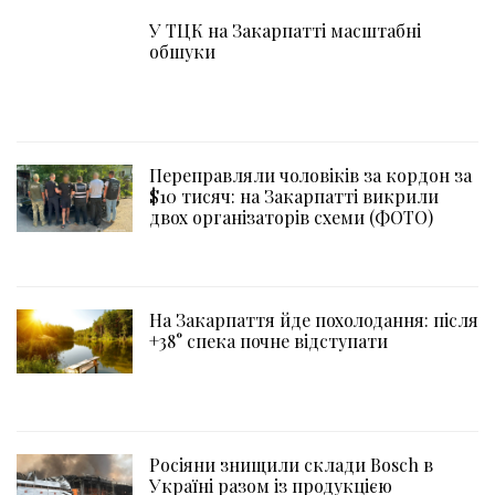
У ТЦК на Закарпатті масштабні
обшуки
Переправляли чоловіків за кордон за
$10 тисяч: на Закарпатті викрили
двох організаторів схеми (ФОТО)
На Закарпаття йде похолодання: після
+38° спека почне відступати
Росіяни знищили склади Bosch в
Україні разом із продукцією