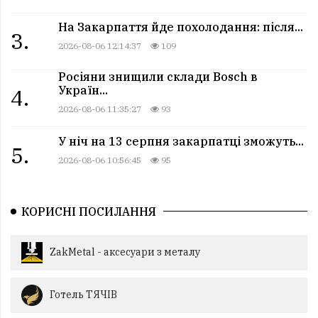
На Закарпаття йде похолодання: після...
3.
2026-08-06 12:14:37
109
Росіяни знищили склади Bosch в
Україн...
4.
2026-08-06 11:35:27
93
У ніч на 13 серпня закарпатці зможуть...
5.
2026-08-06 10:56:45
95
КОРИСНІ ПОСИЛАННЯ
ZakMetal - аксесуари з металу
Готель ТЯЧІВ