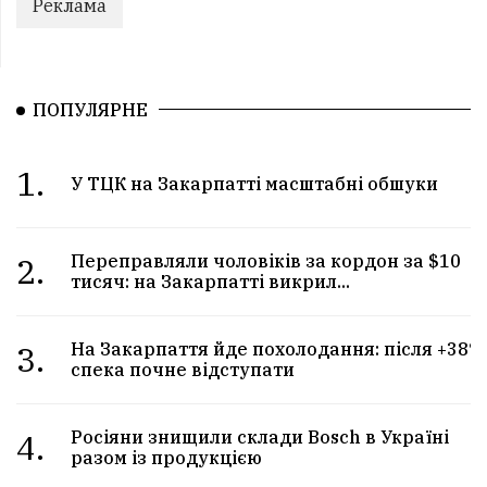
Реклама
ПОПУЛЯРНЕ
1.
У ТЦК на Закарпатті масштабні обшуки
2.
Переправляли чоловіків за кордон за $10
тисяч: на Закарпатті викрил...
3.
На Закарпаття йде похолодання: після +38°
спека почне відступати
4.
Росіяни знищили склади Bosch в Україні
разом із продукцією