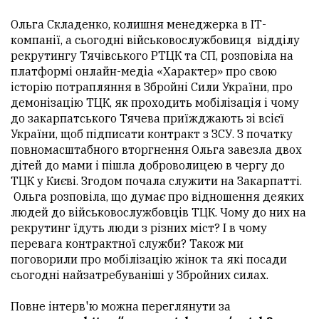
Ольга Складенко, колишня менеджерка в ІТ-
компанії, а сьогодні військовослужбовиця відділу
рекрутингу Тячівського РТЦК та СП, розповіла на
платформі онлайн-медіа «Характер» про свою
історію потрапляння в Збройні Сили України, про
демонізацію ТЦК, як проходить мобілізація і чому
до закарпатського Тячева приїжджають зі всієї
України, щоб підписати контракт з ЗСУ. З початку
повномасштабного вторгнення Ольга завезла двох
дітей до мами і пішла доброволицею в чергу до
ТЦК у Києві. Згодом почала служити на Закарпатті.
Ольга розповіла, що думає про відношення деяких
людей до військовослужбовців ТЦК. Чому до них на
рекрутинг їдуть люди з різних міст? І в чому
перевага контрактної служби? Також ми
поговорили про мобілізацію жінок та які посади
сьогодні найзатребуваніші у Збройних силах.
Повне інтерв'ю можна переглянути за