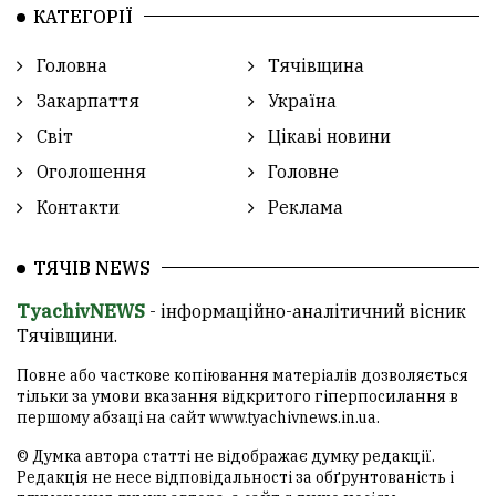
КАТЕГОРІЇ
Головна
Тячівщина
Закарпаття
Україна
Світ
Цікаві новини
Оголошення
Головне
Контакти
Реклама
ТЯЧІВ NEWS
TyachivNEWS
- інформаційно-аналітичний вісник
Тячівщини.
Повне або часткове копіювання матеріалів дозволяється
тільки за умови вказання відкритого гіперпосилання в
першому абзаці на сайт
www.tyachivnews.in.ua
.
© Думка автора статті не відображає думку редакції.
Редакція не несе відповідальності за обґрунтованість і