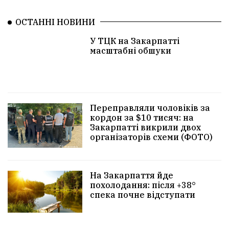
ОСТАННІ НОВИНИ
У ТЦК на Закарпатті
масштабні обшуки
Переправляли чоловіків за
кордон за $10 тисяч: на
Закарпатті викрили двох
організаторів схеми (ФОТО)
На Закарпаття йде
похолодання: після +38°
спека почне відступати