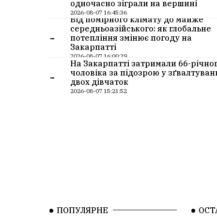
одночасно зіграли на вершині
2026-08-07 16:45:36
Від помірного клімату до майже
середньоазійського: як глобальне
-
потепління змінює погоду на
Закарпатті
2026-08-07 16:00:29
На Закарпатті затримали 66-річно
-
чоловіка за підозрою у зґвалтуван
двох дівчаток
2026-08-07 15:21:52
ПОПУЛЯРНЕ
ОСТ