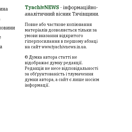
TyachivNEWS
- інформаційно-
ина
аналітичний вісник Тячівщини.
а
Повне або часткове копіювання
новини
матеріалів дозволяється тільки за
умови вказання відкритого
е
гіперпосилання в першому абзаці
а
на сайт
www.tyachivnews.in.ua
.
© Думка автора статті не
відображає думку редакції.
Редакція не несе відповідальності
за обґрунтованість і тлумачення
думки автора, а сайт є лише носієм
інформації.