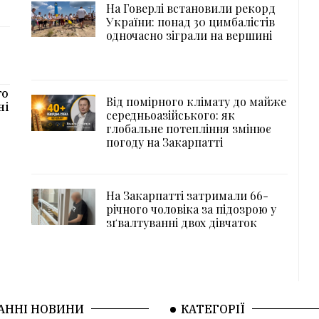
На Говерлі встановили рекорд
України: понад 30 цимбалістів
одночасно зіграли на вершині
го
Від помірного клімату до майже
ні
середньоазійського: як
глобальне потепління змінює
погоду на Закарпатті
На Закарпатті затримали 66-
річного чоловіка за підозрою у
зґвалтуванні двох дівчаток
АННІ НОВИНИ
КАТЕГОРІЇ