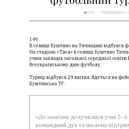
336
ТЯЧІВЩИНА
/
149
В селищі Буштино на Тячівщині відбувся 
На стадіоні «Тиса» в селищі Буштино Тячі
учнів закладів загальної середньої освіт
Всеукраїнському дню футболу.
Турнір відбувся 29 квітня, йдеться на фе
Буштинська ТГ.
«До змагань долучилися учні 5–6 
командний дух та шалена підтрим