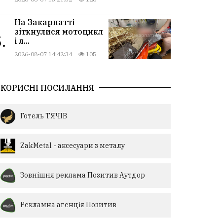
На Закарпатті
зіткнулися мотоцикл
.
і л...
2026-08-07 14:42:34
105
КОРИСНІ ПОСИЛАННЯ
Готель ТЯЧІВ
ZakMetal - аксесуари з металу
Зовнішня реклама Позитив Аутдор
Рекламна агенція Позитив