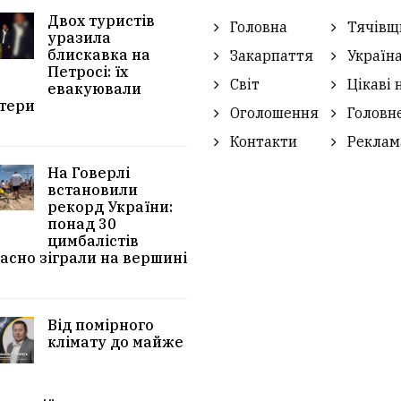
Двох туристів
Головна
Тячівщ
уразила
блискавка на
Закарпаття
Україн
Петросі: їх
Світ
Цікаві 
евакуювали
тери
Оголошення
Головн
Контакти
Реклам
На Говерлі
встановили
рекорд України:
понад 30
цимбалістів
асно зіграли на вершині
Від помірного
клімату до майже