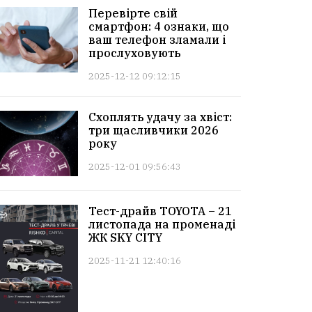
Перевірте свій
смартфон: 4 ознаки, що
ваш телефон зламали і
прослуховують
2025-12-12 09:12:15
Схоплять удачу за хвіст:
три щасливчики 2026
року
2025-12-01 09:56:43
Тест-драйв TOYOTA – 21
листопада на променаді
ЖК SKY CITY
2025-11-21 12:40:16