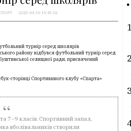
СПОРТ
2025-04-30 19:45:02
1
футбольний турнір серед школярів
вського району відбувся футбольний турнір серед
2
и Буштинської селищної ради, присвячений
йсбук-сторінці Спортивниого клубу «Спарта»
3
та 7–9 класів. Спортивний запал,
4
ка вболівальників створили