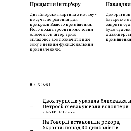
Предмети інтер'єру
Накладки 
Дизайнерська картина з металу -
Декоративна
це сучасне рішення для
батарею з м
прикраси Вашого приміщення.
закрити буд
Його можна зробити ключовим
буде чудови
елементом інтер'єрної
дизайнерсь
складової, або позначити ним
приміщення
зону з певним функціональним
призначенням.
СХОЖІ
Двох туристів уразила блискавка 
-
Петросі: їх евакуювали волонтери
2026-08-07 17:28:25
На Говерлі встановили рекорд
-
України: понад 30 цимбалістів