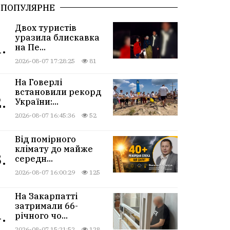
ПОПУЛЯРНЕ
Двох туристів
уразила блискавка
.
на Пе...
2026-08-07 17:28:25
81
На Говерлі
встановили рекорд
.
України:...
2026-08-07 16:45:36
52
Від помірного
клімату до майже
.
середн...
2026-08-07 16:00:29
125
На Закарпатті
затримали 66-
.
річного чо...
2026-08-07 15:21:52
128