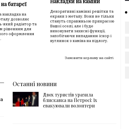
Накладки на каміни
на батареї
Декоративні камінні решітки та
 накладка на
екрани з металу. Вони не тільки
еталу дозволяє
стануть справжньою прикрасою
ь-який радіатор та
Вашої оселі, але і буде
м рішенням для
виконувати захисні функції,
кого оформлення
запобігаючи випаданню іскор і
.
вуглинок з каміна на підлогу.
Замовити керламу на сайті
Останні новини
Двох туристів уразила
на
блискавка на Петросі: їх
евакуювали волонтери