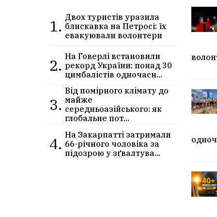
Двох туристів уразила
1.
блискавка на Петросі: їх
евакуювали волонтери
На Говерлі встановили
волон
2.
рекорд України: понад 30
цимбалістів одночасн...
Від помірного клімату до
3.
майже
середньоазійського: як
глобальне пот...
На Закарпатті затримали
4.
одноч
66-річного чоловіка за
підозрою у зґвалтува...