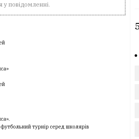
я у повідомленні.
5
ей
иса»
ей
са».