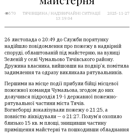
570
ТЯЧІВЩИНА
/
НАДЗВИЧАЙНІ СИТУАЦІЇ
2025-11-27
13:19:04
​26 листопада о 20:49 до Служби порятунку
надійшло повідомлення про пожежу в надвірній
споруді, облаштованій під майстерню, на вулиці
Зеленій у селі Чумальово Тячівського району.
Дружина власника, вийшовши на подвір’я, помітила
задимлення та одразу викликала рятувальників.
Першими на місце події прибули бійці місцевої
пожежної команди Чумальова, згодом до них
долучився підрозділ 19-ї державної пожежно-
рятувальної частини міста Тячів.
Вогнеборці локалізували пожежу о 21:25, а
повністю ліквідували — о 21:27. Полум’я охопило
близько 15 кв. м площі, знищивши частину
приміщення майстерні та пошкодивши обладнання