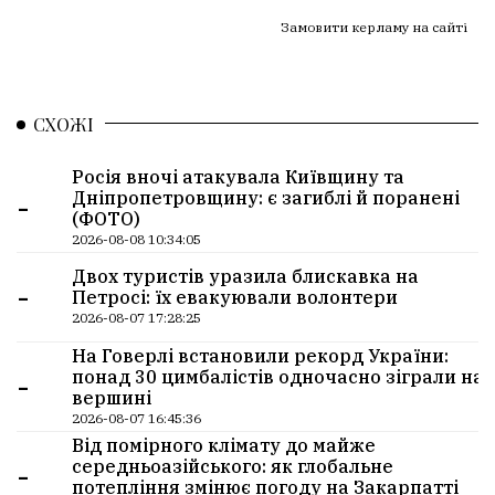
Замовити керламу на сайті
СХОЖІ
Росія вночі атакувала Київщину та
-
Дніпропетровщину: є загиблі й поранені
(ФОТО)
2026-08-08 10:34:05
Двох туристів уразила блискавка на
-
Петросі: їх евакуювали волонтери
2026-08-07 17:28:25
На Говерлі встановили рекорд України:
-
понад 30 цимбалістів одночасно зіграли на
вершині
2026-08-07 16:45:36
Від помірного клімату до майже
-
середньоазійського: як глобальне
потепління змінює погоду на Закарпатті