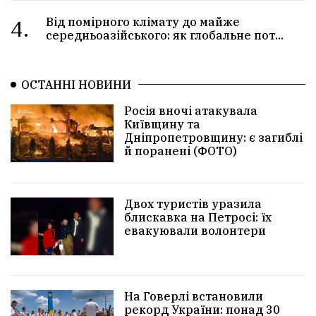
4.
Від помірного клімату до майже
середньоазійського: як глобальне пот...
ОСТАННІ НОВИНИ
Росія вночі атакувала
Київщину та
Дніпропетровщину: є загиблі
й поранені (ФОТО)
Двох туристів уразила
блискавка на Петросі: їх
евакуювали волонтери
На Говерлі встановили
рекорд України: понад 30