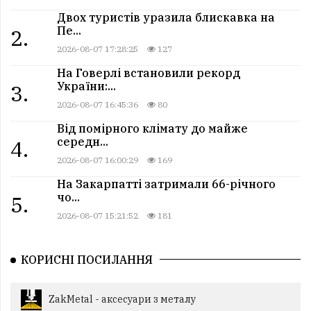
Двох туристів уразила блискавка на
Пе...
2.
2026-08-07 17:28:25
127
На Говерлі встановили рекорд
України:...
3.
2026-08-07 16:45:36
80
Від помірного клімату до майже
середн...
4.
2026-08-07 16:00:29
169
На Закарпатті затримали 66-річного
чо...
5.
2026-08-07 15:21:52
181
КОРИСНІ ПОСИЛАННЯ
ZakMetal - аксесуари з металу