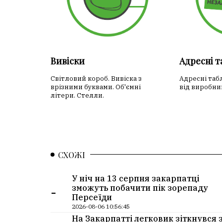
Вивіски
Адресні 
Світловий короб. Вивіска з
Адресні таб
врізними буквами. Об'ємні
від виробни
літери. Стелли.
СХОЖІ
У ніч на 13 серпня закарпатці
-
зможуть побачити пік зорепаду
Персеїди
2026-08-06 10:56:45
На Закарпатті легковик зіткнувся 