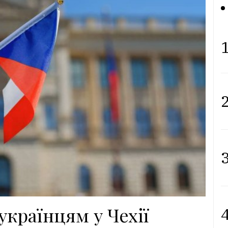
1
2
3
 українцям у Чехії
4