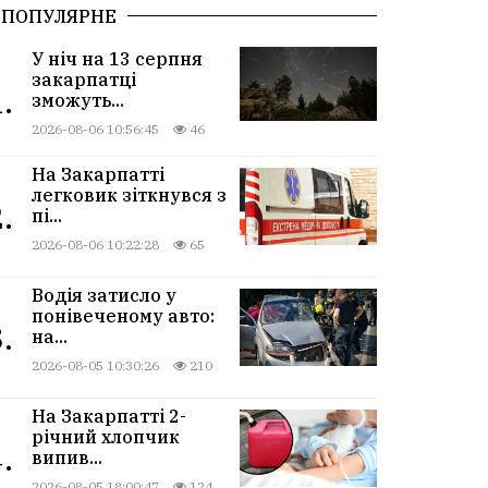
ПОПУЛЯРНЕ
У ніч на 13 серпня
закарпатці
.
зможуть...
2026-08-06 10:56:45
46
На Закарпатті
легковик зіткнувся з
.
пі...
2026-08-06 10:22:28
65
Водія затисло у
понівеченому авто:
.
на...
2026-08-05 10:30:26
210
На Закарпатті 2-
річний хлопчик
.
випив...
2026-08-05 18:00:47
124