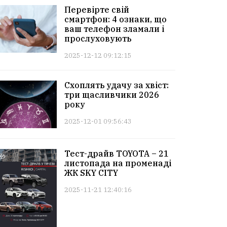
Перевірте свій
смартфон: 4 ознаки, що
ваш телефон зламали і
прослуховують
2025-12-12 09:12:15
Схоплять удачу за хвіст:
три щасливчики 2026
року
2025-12-01 09:56:43
Тест-драйв TOYOTA – 21
листопада на променаді
ЖК SKY CITY
2025-11-21 12:40:16