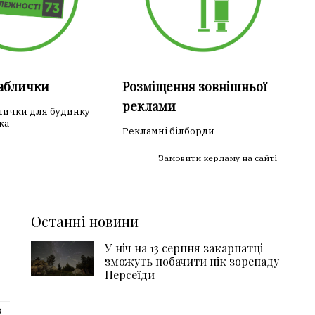
таблички
Розміщення зовнішньої
реклами
лички для будинку
ка
Рекламні білборди
Замовити керламу на сайті
Останні новини
У ніч на 13 серпня закарпатці
зможуть побачити пік зорепаду
Персеїди
з