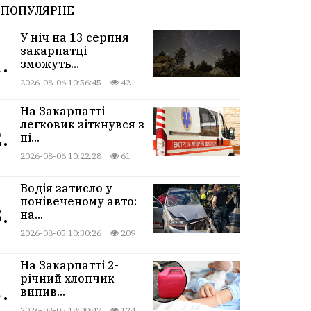
ПОПУЛЯРНЕ
У ніч на 13 серпня
закарпатці
.
зможуть...
2026-08-06 10:56:45
42
На Закарпатті
легковик зіткнувся з
.
пі...
2026-08-06 10:22:28
61
Водія затисло у
понівеченому авто:
.
на...
2026-08-05 10:30:26
209
На Закарпатті 2-
річний хлопчик
.
випив...
2026-08-05 18:00:47
124