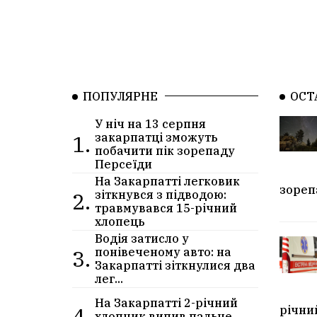
ПОПУЛЯРНЕ
ОСТ
У ніч на 13 серпня
1.
закарпатці зможуть
побачити пік зорепаду
Персеїди
На Закарпатті легковик
зореп
2.
зіткнувся з підводою:
травмувався 15-річний
хлопець
Водія затисло у
3.
понівеченому авто: на
Закарпатті зіткнулися два
лег...
На Закарпатті 2-річний
4.
річни
хлопчик випив пальне,