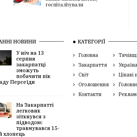
госпіталізували
АННІ НОВИНИ
КАТЕГОРІЇ
У ніч на 13
Головна
Тячівщ
серпня
закарпатці
Закарпаття
Україн
зможуть
Світ
Цікаві 
побачити пік
аду Персеїди
Оголошення
Головн
Контакти
Реклам
На Закарпатті
легковик
зіткнувся з
підводою:
травмувався 15-
й хлопець