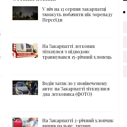
У ніч на 13 серпня закарпатці
зможуть побачити пік зорепаду
Персеїди
з
На Закарпатті легковик
зіткнувся з підводою:
травмувався 15-річний хлопець
:
Водія затисло у понівеченому
авто: на Закарпатті зіткнулися
два легковика (ФОТО)
На Закарпатті 2-річний хлопчик
випив пальне, дитину