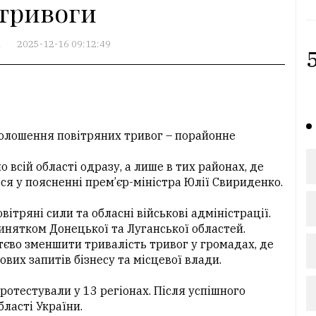
тривоги
А
2025-12-16 09:12:49
5
олошення повітряних тривог – порайонне
 всій області одразу, а лише в тих районах, де
ся у поясненні прем’єр-міністра Юлії Свириденко.
ітряні сили та обласні військові адміністрації.
 винятком Донецької та Луганської областей.
тєво зменшити тривалість тривог у громадах, де
ових запитів бізнесу та місцевої влади.
отестували у 13 регіонах. Після успішного
ласті України.