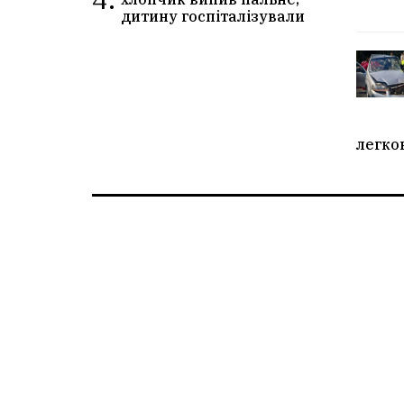
дитину госпіталізували
легко