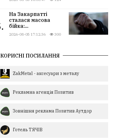
На Закарпатті
сталася масова
.
бійка:...
2026-08-05 17:12:36
300
КОРИСНІ ПОСИЛАННЯ
ZakMetal - аксесуари з металу
Рекламна агенція Позитив
Зовнішня реклама Позитив Аутдор
Готель ТЯЧІВ