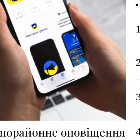
1
2
3
є порайонне оповіщення
4