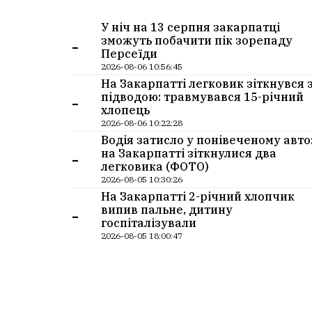
У ніч на 13 серпня закарпатці
-
зможуть побачити пік зорепаду
Персеїди
2026-08-06 10:56:45
На Закарпатті легковик зіткнувся 
-
підводою: травмувався 15-річний
хлопець
2026-08-06 10:22:28
Водія затисло у понівеченому авто
-
на Закарпатті зіткнулися два
легковика (ФОТО)
2026-08-05 10:30:26
На Закарпатті 2-річний хлопчик
-
випив пальне, дитину
госпіталізували
2026-08-05 18:00:47