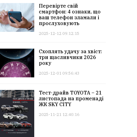
Перевірте свій
смартфон: 4 ознаки, що
ваш телефон зламали і
прослуховують
2025-12-12 09:12:15
Схоплять удачу за хвіст:
три щасливчики 2026
року
2025-12-01 09:56:43
Тест-драйв TOYOTA – 21
листопада на променаді
ЖК SKY CITY
2025-11-21 12:40:16