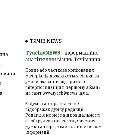
ТЯЧІВ NEWS
TyachivNEWS
- інформаційно-
ина
аналітичний вісник Тячівщини.
а
Повне або часткове копіювання
новини
матеріалів дозволяється тільки за
умови вказання відкритого
е
гіперпосилання в першому абзаці
а
на сайт
www.tyachivnews.in.ua
.
© Думка автора статті не
відображає думку редакції.
Редакція не несе відповідальності
за обґрунтованість і тлумачення
думки автора, а сайт є лише носієм
інформації.