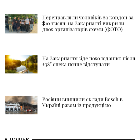
Переправляли чоловіків за кордон за
$10 тисяч: на Закарпатті викрили
двох організаторів схеми (ФОТО)
На Закарпаття йде похолодання: після
+38° спека почне відступати
Росіяни знищили склади Bosch в
Україні разом із продукцією
ПОШУК