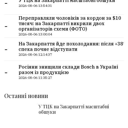
-
У ТЦК на Закарпатті масштабні обшуки
2026-08-06 13:54:31
Переправляли чоловіків за кордон за $10
-
тисяч: на Закарпатті викрили двох
організаторів схеми (ФОТО)
2026-08-06 13:00:04
На Закарпаття йде похолодання: після +38°
-
спека почне відступати
2026-08-06 12:14:37
Росіяни знищили склади Bosch в Україні
-
разом із продукцією
2026-08-06 11:35:27
Останні новини
У ТЦК на Закарпатті масштабні
обшуки