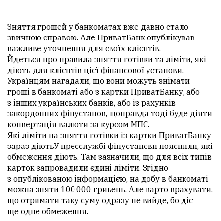
Зняття грошей у банкоматах вже давно стало
звичною справою. Але ПриватБанк опублікував
важливе уточнення для своїх клієнтів.
Йдеться про правила зняття готівки та ліміти, які
діють для клієнтів цієї фінансової установи.
Українцям нагадали, що вони можуть знімати
гроші в банкоматі або з картки ПриватБанку, або
з інших українських банків, або із рахунків
закордонних фінустанов, щоправда тоді буде діяти
конвертація валюти за курсом МПС.
Які ліміти на зняття готівки із картки ПриватБанку
зараз діютьУ пресслужбі фінустанови пояснили, які
обмеження діють. Там зазначили, що для всіх типів
карток запровадили єдині ліміти. Згідно
з опублікованою інформацією, на добу в банкоматі
можна зняти 100 000 гривень. Але варто врахувати,
що отримати таку суму одразу не вийде, бо діє
ще одне обмеження.