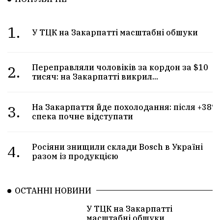
1.
У ТЦК на Закарпатті масштабні обшуки
2.
Переправляли чоловіків за кордон за $10
тисяч: на Закарпатті викрил...
3.
На Закарпаття йде похолодання: після +38°
спека почне відступати
4.
Росіяни знищили склади Bosch в Україні
разом із продукцією
ОСТАННІ НОВИНИ
У ТЦК на Закарпатті
масштабні обшуки