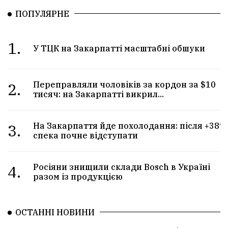
ПОПУЛЯРНЕ
1.
У ТЦК на Закарпатті масштабні обшуки
2.
Переправляли чоловіків за кордон за $10
тисяч: на Закарпатті викрил...
3.
На Закарпаття йде похолодання: після +38°
спека почне відступати
4.
Росіяни знищили склади Bosch в Україні
разом із продукцією
ОСТАННІ НОВИНИ