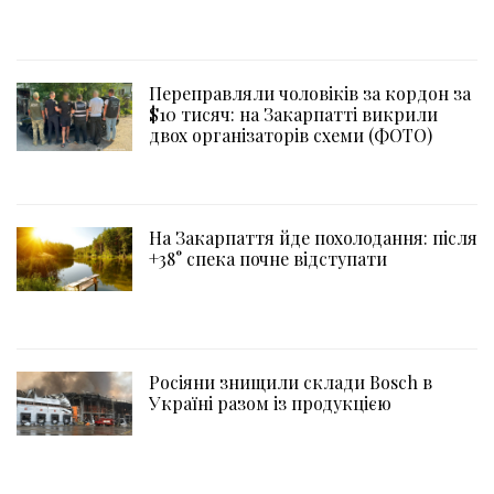
Переправляли чоловіків за кордон за
$10 тисяч: на Закарпатті викрили
двох організаторів схеми (ФОТО)
На Закарпаття йде похолодання: після
+38° спека почне відступати
Росіяни знищили склади Bosch в
Україні разом із продукцією