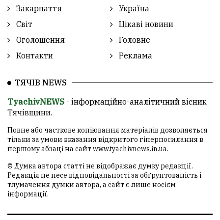
Закарпаття
Україна
Світ
Цікаві новини
Оголошення
Головне
Контакти
Реклама
ТЯЧІВ NEWS
TyachivNEWS
- інформаційно-аналітичний вісник
Тячівщини.
Повне або часткове копіювання матеріалів дозволяється
тільки за умови вказання відкритого гіперпосилання в
першому абзаці на сайт
www.tyachivnews.in.ua
.
© Думка автора статті не відображає думку редакції.
Редакція не несе відповідальності за обґрунтованість і
тлумачення думки автора, а сайт є лише носієм
інформації.