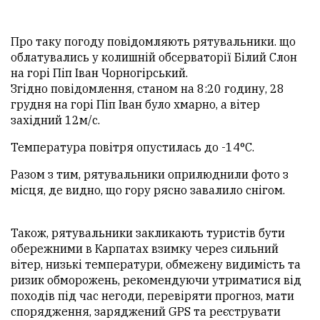
Про таку погоду повідомляють рятувальники. що
облатувались у колишній обсерваторії Білий Слон
на горі Піп Іван Чорногірський.
Згідно повідомлення, станом на 8:20 годину, 28
грудня на горі Піп Іван було хмарно, а вітер
західний 12м/с.
Температура повітря опустилась до -14°С.
Разом з тим, рятувальники оприлюднили фото з
місця, де видно, що гору рясно завалило снігом.
Також, рятувальники закликають туристів бути
обережними в Карпатах взимку через сильний
вітер, низькі температури, обмежену видимість та
ризик обморожень, рекомендуючи утриматися від
походів під час негоди, перевіряти прогноз, мати
спорядження, заряджений GPS та реєструвати