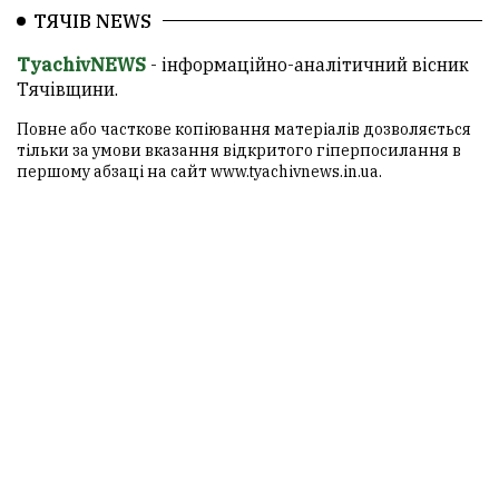
ТЯЧІВ NEWS
TyachivNEWS
- інформаційно-аналітичний вісник
Тячівщини.
Повне або часткове копіювання матеріалів дозволяється
тільки за умови вказання відкритого гіперпосилання в
першому абзаці на сайт
www.tyachivnews.in.ua
.
© Думка автора статті не відображає думку редакції.
Редакція не несе відповідальності за обґрунтованість і
тлумачення думки автора, а сайт є лише носієм
інформації.
ТЯЧІВ NEWS