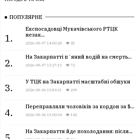
ПОПУЛЯРНЕ
Експосадовці Мукачівського РТЦК
незак...
1.
2026-08-07 14:00:28
25
На Закарпатті пʼяний водій на смерть...
2.
2026-08-07 13:27:13
72
У ТЦК на Закарпатті масштабні обшуки
3.
2026-08-06 13:54:31
299
Переправляли чоловіків за кордон за $...
4.
2026-08-06 13:00:04
142
На Закарпаття йде похолодання: після...
5.