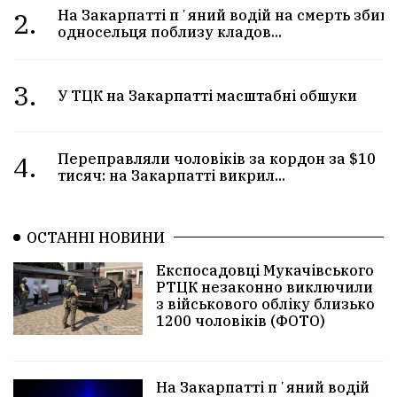
2.
На Закарпатті пʼяний водій на смерть збив
односельця поблизу кладов...
3.
У ТЦК на Закарпатті масштабні обшуки
4.
Переправляли чоловіків за кордон за $10
тисяч: на Закарпатті викрил...
ОСТАННІ НОВИНИ
Експосадовці Мукачівського
РТЦК незаконно виключили
з військового обліку близько
1200 чоловіків (ФОТО)
На Закарпатті пʼяний водій