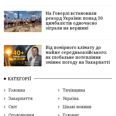
На Говерлі встановили
рекорд України: понад 30
цимбалістів одночасно
зіграли на вершині
Від помірного клімату до
майже середньоазійського:
як глобальне потепління
змінює погоду на Закарпатті
КАТЕГОРІЇ
Головна
Тячівщина
Закарпаття
Україна
Світ
Цікаві новини
Оголошення
Головне