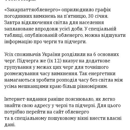
«Закарпаттяобленерго» оприлюднило графік
погодинних вимкнень на п’ятницю, 30 січня.
Завтра відключення світла для населення
заплановане впродовж усієї доби. У спеціальній
таблиці, опублікованій обленерго, можна відшукати
інформацію про черги та підчерги.
Усіх споживачів України розділили на 6 основних
черг. Підчерга же (їх 12) вказує на додаткове
групування у межах цих черг для точнішого
розмежування часу вимкнення. Так енергетики
намагаються зробити розподіл часу без світла між
усіма мешканцями краю більш рівномірним.
Інтернет-видання раніше пояснювало, як легко
знайти свою адресу у черзі та підчерзі. Для цього
потрібно перейти на сайт обленерго
та в спеціальному пошуковому вікні внести власні
дані.