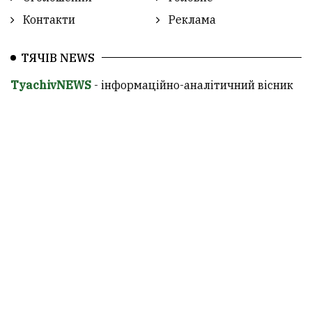
Контакти
Реклама
ТЯЧІВ NEWS
TyachivNEWS
- інформаційно-аналітичний вісник
Тячівщини.
Повне або часткове копіювання матеріалів дозволяється
тільки за умови вказання відкритого гіперпосилання в
першому абзаці на сайт
www.tyachivnews.in.ua
.
© Думка автора статті не відображає думку редакції.
Редакція не несе відповідальності за обґрунтованість і
тлумачення думки автора, а сайт є лише носієм
інформації.
ТЯЧІВ NEWS