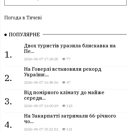
Погода в Тячеві
ПОПУЛЯРНЕ
Двох туристів уразила блискавка на
Пе...
1.
2026-08-07 17:28:25
77
На Говерлі встановили рекорд
України:...
2.
2026-08-07 16:45:36
47
Від помірного клімату до майже
середн...
3.
2026-08-07 16:00:29
123
На Закарпатті затримали 66-річного
чо...
4.
2026-08-07 15:21:52
121