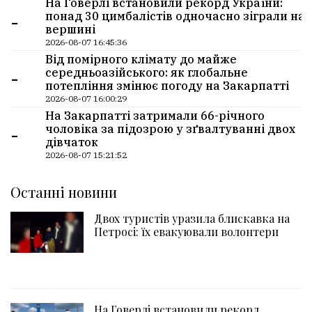
На Говерлі встановили рекорд України:
-
понад 30 цимбалістів одночасно зіграли на
вершині
2026-08-07 16:45:36
Від помірного клімату до майже
-
середньоазійського: як глобальне
потепління змінює погоду на Закарпатті
2026-08-07 16:00:29
На Закарпатті затримали 66-річного
-
чоловіка за підозрою у зґвалтуванні двох
дівчаток
2026-08-07 15:21:52
Останні новини
Двох туристів уразила блискавка на
Петросі: їх евакуювали волонтери
На Говерлі встановили рекорд