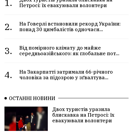
1.
Петросі: їх евакуювали волонтери
2.
На Говерлі встановили рекорд України:
понад 30 цимбалістів одночасн...
3.
Від помірного клімату до майже
середньоазійського: як глобальне пот...
4.
На Закарпатті затримали 66-річного
чоловіка за підозрою у зґвалтува...
ОСТАННІ НОВИНИ
Двох туристів уразила
блискавка на Петросі: їх
евакуювали волонтери