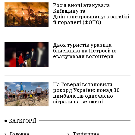
Росія вночі атакувала
Київщину та
Дніпропетровщину: є загиблі
й поранені (ФОТО)
Двох туристів уразила
блискавка на Петросі: їх
евакуювали волонтери
На Говерлі встановили
рекорд України: понад 30
цимбалістів одночасно
зіграли на вершині
КАТЕГОРІЇ
Головна
Тячівщина