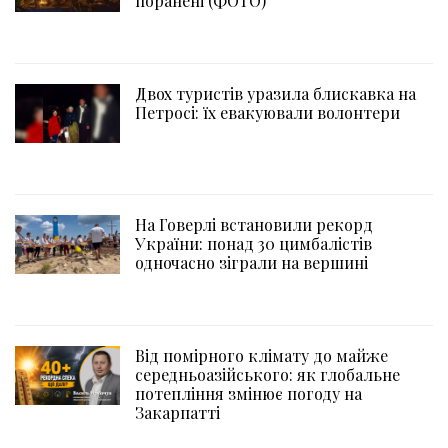
поранені (ФОТО)
Двох туристів уразила блискавка на
Петросі: їх евакуювали волонтери
На Говерлі встановили рекорд
України: понад 30 цимбалістів
одночасно зіграли на вершині
Від помірного клімату до майже
середньоазійського: як глобальне
потепління змінює погоду на
Закарпатті