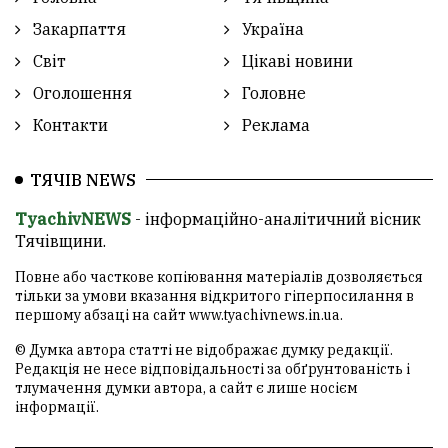
Закарпаття
Україна
Світ
Цікаві новини
Оголошення
Головне
Контакти
Реклама
ТЯЧІВ NEWS
TyachivNEWS
- інформаційно-аналітичний вісник
Тячівщини.
Повне або часткове копіювання матеріалів дозволяється
тільки за умови вказання відкритого гіперпосилання в
першому абзаці на сайт
www.tyachivnews.in.ua
.
© Думка автора статті не відображає думку редакції.
Редакція не несе відповідальності за обґрунтованість і
тлумачення думки автора, а сайт є лише носієм
інформації.