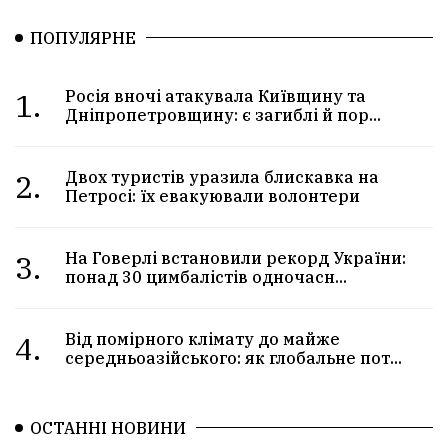
ПОПУЛЯРНЕ
1.
Росія вночі атакувала Київщину та
Дніпропетровщину: є загиблі й пор...
2.
Двох туристів уразила блискавка на
Петросі: їх евакуювали волонтери
3.
На Говерлі встановили рекорд України:
понад 30 цимбалістів одночасн...
4.
Від помірного клімату до майже
середньоазійського: як глобальне пот...
ОСТАННІ НОВИНИ