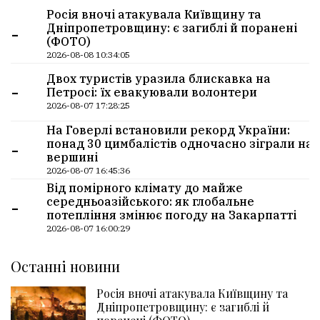
Росія вночі атакувала Київщину та
-
Дніпропетровщину: є загиблі й поранені
(ФОТО)
2026-08-08 10:34:05
Двох туристів уразила блискавка на
-
Петросі: їх евакуювали волонтери
2026-08-07 17:28:25
На Говерлі встановили рекорд України:
-
понад 30 цимбалістів одночасно зіграли на
вершині
2026-08-07 16:45:36
Від помірного клімату до майже
-
середньоазійського: як глобальне
потепління змінює погоду на Закарпатті
2026-08-07 16:00:29
Останні новини
Росія вночі атакувала Київщину та
Дніпропетровщину: є загиблі й