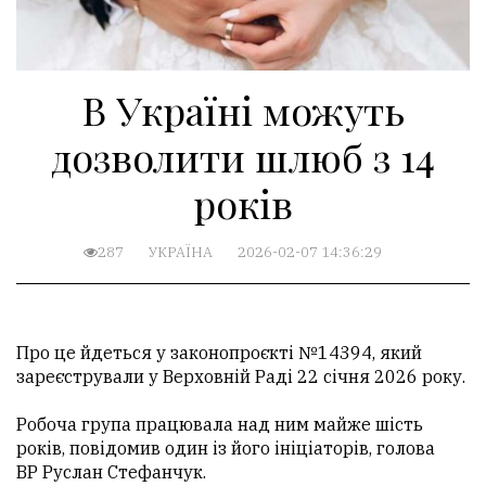
В Україні можуть
дозволити шлюб з 14
років
287
УКРАЇНА
2026-02-07 14:36:29
Про це йдеться у законопроєкті №14394, який
зареєстрували у Верховній Раді 22 січня 2026 року.
Робоча група працювала над ним майже шість
років, повідомив один із його ініціаторів, голова
ВР Руслан Стефанчук.