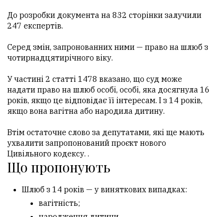
До розробки документа на 832 сторінки залучили
247 експертів.
Серед змін, запронованних ними — право на шлюб з
чотирнадцятирічного віку.
У частині 2 статті 1478 вказано, що суд може
надати право на шлюб особі, особі, яка досягнула 16
років, якщо це відповідає її інтересам. І з 14 років,
якщо вона вагітна або народила дитину.
Втім остаточне слово за депутатами, які ще мають
ухвалити запропонований проєкт нового
Цивільного кодексу. .
Що пропонують
Шлюб з 14 років — у виняткових випадках:
вагітність;
народження дитини.