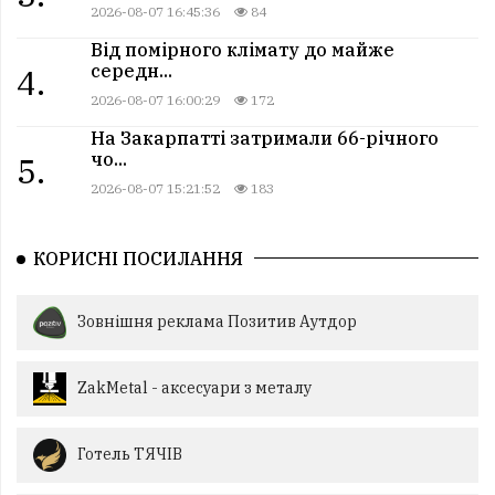
2026-08-07 16:45:36
84
Від помірного клімату до майже
середн...
4.
2026-08-07 16:00:29
172
На Закарпатті затримали 66-річного
чо...
5.
2026-08-07 15:21:52
183
КОРИСНІ ПОСИЛАННЯ
Зовнішня реклама Позитив Аутдор
ZakMetal - аксесуари з металу
Готель ТЯЧІВ