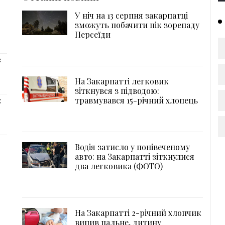
У ніч на 13 серпня закарпатці
зможуть побачити пік зорепаду
Персеїди
з
На Закарпатті легковик
зіткнувся з підводою:
травмувався 15-річний хлопець
:
Водія затисло у понівеченому
авто: на Закарпатті зіткнулися
два легковика (ФОТО)
На Закарпатті 2-річний хлопчик
випив пальне, дитину