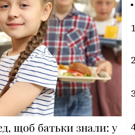
1
2
3
д, щоб батьки знали: у
4