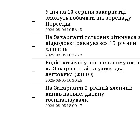
У ніч на 13 серпня закарпатці
-
зможуть побачити пік зорепаду
Персеїди
2026-08-06 10:56:45
На Закарпатті легковик зіткнувся 
-
підводою: травмувався 15-річний
хлопець
2026-08-06 10:22:28
Водія затисло у понівеченому авто
-
на Закарпатті зіткнулися два
легковика (ФОТО)
2026-08-05 10:30:26
На Закарпатті 2-річний хлопчик
-
випив пальне, дитину
госпіталізували
2026-08-05 18:00:47