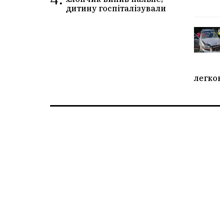
дитину госпіталізували
легко