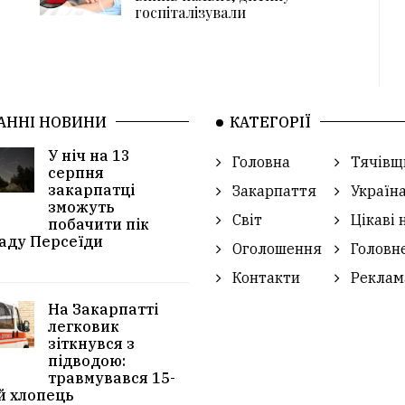
госпіталізували
АННІ НОВИНИ
КАТЕГОРІЇ
У ніч на 13
Головна
Тячівщ
серпня
закарпатці
Закарпаття
Україн
зможуть
Світ
Цікаві 
побачити пік
аду Персеїди
Оголошення
Головн
Контакти
Реклам
На Закарпатті
легковик
зіткнувся з
підводою:
травмувався 15-
й хлопець