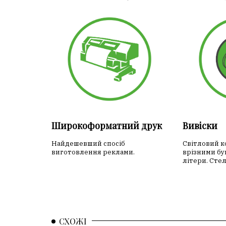
Широкоформатний друк
Вивіски
Найдешевший спосіб
Світловий ко
виготовлення реклами.
врізними бу
літери. Сте
СХОЖІ