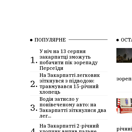
ПОПУЛЯРНЕ
ОСТ
У ніч на 13 серпня
1.
закарпатці зможуть
побачити пік зорепаду
Персеїди
На Закарпатті легковик
зореп
2.
зіткнувся з підводою:
травмувався 15-річний
хлопець
Водія затисло у
3.
понівеченому авто: на
Закарпатті зіткнулися два
лег...
На Закарпатті 2-річний
4.
річни
хлопчик випив пальне,