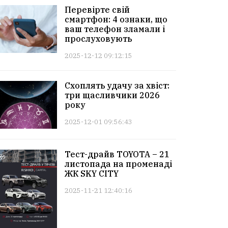
Перевірте свій
смартфон: 4 ознаки, що
ваш телефон зламали і
прослуховують
2025-12-12 09:12:15
Схоплять удачу за хвіст:
три щасливчики 2026
року
2025-12-01 09:56:43
Тест-драйв TOYOTA – 21
листопада на променаді
ЖК SKY CITY
2025-11-21 12:40:16