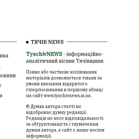
ТЯЧІВ NEWS
TyachivNEWS
- інформаційно-
ина
аналітичний вісник Тячівщини.
а
Повне або часткове копіювання
новини
матеріалів дозволяється тільки за
умови вказання відкритого
е
гіперпосилання в першому абзаці
а
на сайт
www.tyachivnews.in.ua
.
© Думка автора статті не
відображає думку редакції.
Редакція не несе відповідальності
за обґрунтованість і тлумачення
думки автора, а сайт є лише носієм
інформації.