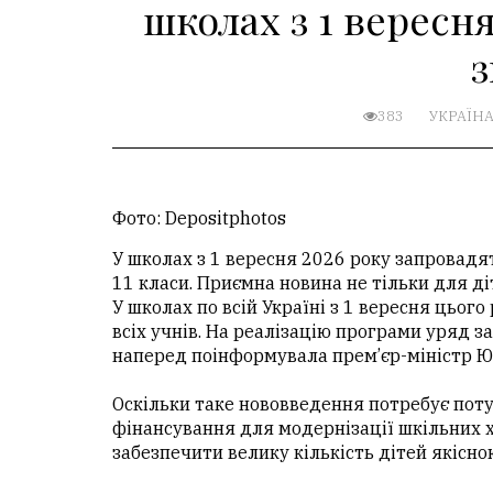
школах з 1 вересн
з
383
УКРАЇН
Фото: Depositphotos
У школах з 1 вересня 2026 року запровадят
11 класи. Приємна новина не тільки для діте
У школах по всій Україні з 1 вересня цьо
всіх учнів. На реалізацію програми уряд з
наперед поінформувала прем’єр-міністр Юл
Оскільки таке нововведення потребує поту
фінансування для модернізації шкільних х
забезпечити велику кількість дітей якісно