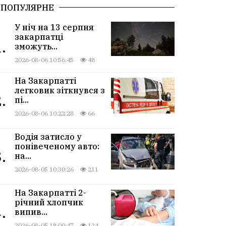
ПОПУЛЯРНЕ
У ніч на 13 серпня
закарпатці
.
зможуть...
2026-08-06 10:56:45
48
На Закарпатті
легковик зіткнувся з
.
пі...
2026-08-06 10:22:28
66
Водія затисло у
понівеченому авто:
.
на...
2026-08-05 10:30:26
211
На Закарпатті 2-
річний хлопчик
.
випив...
2026-08-05 18:00:47
124