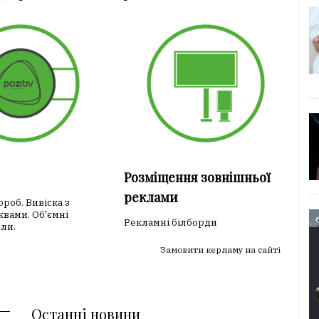
Розміщення зовнішньої
реклами
роб. Вивіска з
квами. Об'ємні
Рекламні білборди
лли.
Замовити керламу на сайті
Останні новини