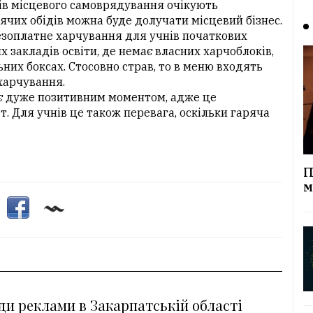
нів місцевого самоврядування очікують
ячих обідів можна буде долучати місцевий бізнес.
езоплатне харчування для учнів початкових
их закладів освіти, де немає власних харчоблоків,
ьних боксах. Стосовно страв, то в меню входять
 харчування.
 є дуже позитивним моментом, адже це
 Для учнів це також перевага, оскільки гаряча
П
м
ди реклами в Закарпатській області