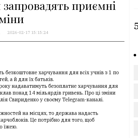
я запровадять приємні
міни
5
А
2026-02-17 15:15:24
ь безкоштовне харчування для всіх учнів з 1 по
й, а й для їх батьків.
го року надаватимуть безоплатне харчування для
аклав понад 14 мільярдів гривень. Про ці зміни
ія Свириденко у своєму Telegram-каналі.
жностей на місцях, то держава надасть
арчоблоків. Це потрібно для того, щоб
ю їжею.