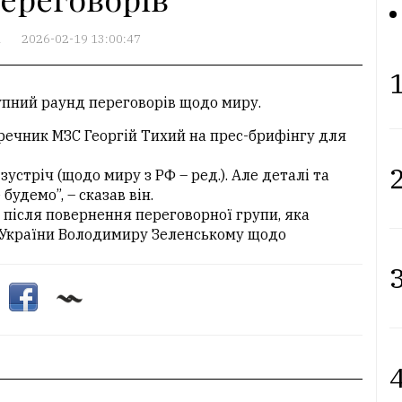
А
2026-02-19 13:00:47
1
тупний раунд переговорів щодо миру.
 речник МЗС Георгій Тихий на прес-брифінгу для
2
устріч (щодо миру з РФ – ред.). Але деталі та
будемо”, – сказав він.
 після повернення переговорної групи, яка
 України Володимиру Зеленському щодо
3
4