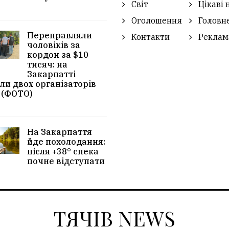
Світ
Цікаві 
Оголошення
Головн
Переправляли
Контакти
Реклам
чоловіків за
кордон за $10
тисяч: на
Закарпатті
ли двох організаторів
 (ФОТО)
На Закарпаття
йде похолодання:
після +38° спека
почне відступати
ТЯЧІВ NEWS