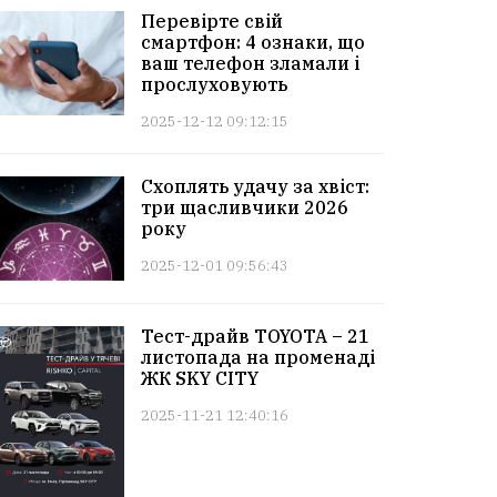
Перевірте свій
смартфон: 4 ознаки, що
ваш телефон зламали і
прослуховують
2025-12-12 09:12:15
Схоплять удачу за хвіст:
три щасливчики 2026
року
2025-12-01 09:56:43
Тест-драйв TOYOTA – 21
листопада на променаді
ЖК SKY CITY
2025-11-21 12:40:16