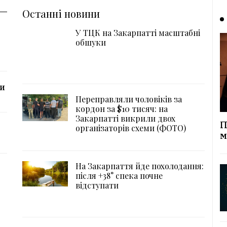
Останні новини
У ТЦК на Закарпатті масштабні
обшуки
ли
Переправляли чоловіків за
кордон за $10 тисяч: на
Закарпатті викрили двох
П
організаторів схеми (ФОТО)
м
На Закарпаття йде похолодання:
після +38° спека почне
відступати