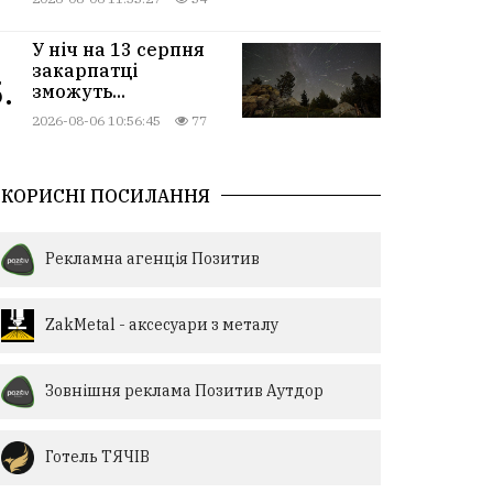
У ніч на 13 серпня
закарпатці
.
зможуть...
2026-08-06 10:56:45
77
КОРИСНІ ПОСИЛАННЯ
Рекламна агенція Позитив
ZakMetal - аксесуари з металу
Зовнішня реклама Позитив Аутдор
Готель ТЯЧІВ