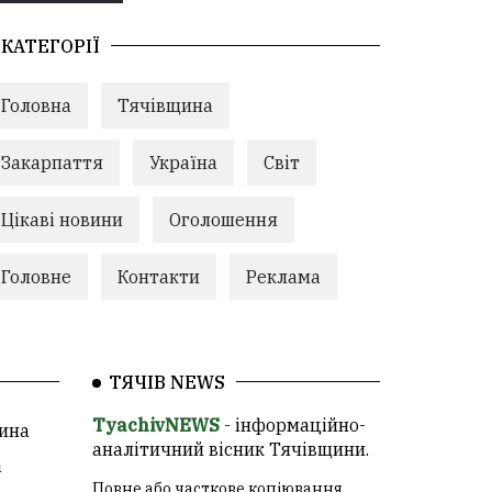
КАТЕГОРІЇ
Головна
Тячівщина
Закарпаття
Україна
Світ
Цікаві новини
Оголошення
Головне
Контакти
Реклама
ТЯЧІВ NEWS
TyachivNEWS
- інформаційно-
ина
аналітичний вісник Тячівщини.
а
Повне або часткове копіювання