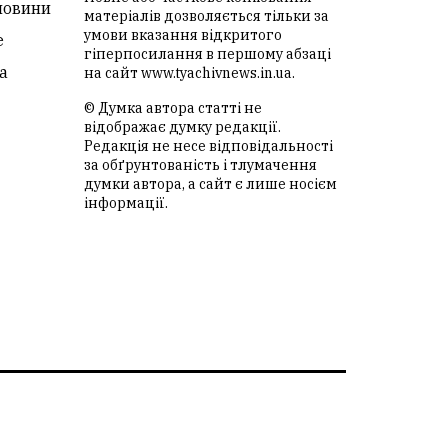
новини
матеріалів дозволяється тільки за
умови вказання відкритого
е
гіперпосилання в першому абзаці
а
на сайт
www.tyachivnews.in.ua
.
© Думка автора статті не
відображає думку редакції.
Редакція не несе відповідальності
за обґрунтованість і тлумачення
думки автора, а сайт є лише носієм
інформації.