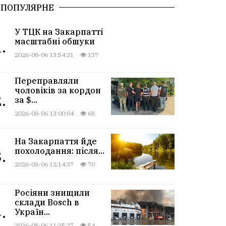
ПОПУЛЯРНЕ
У ТЦК на Закарпатті
масштабні обшуки
.
2026-08-06 13:54:31
137
Переправляли
чоловіків за кордон
.
за $...
2026-08-06 13:00:04
68
На Закарпаття йде
похолодання: після...
.
2026-08-06 12:14:37
70
Росіяни знищили
склади Bosch в
.
Україн...
2026-08-06 11:35:27
54