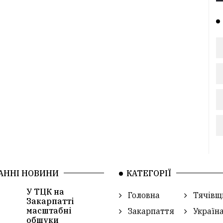
АННІ НОВИНИ
КАТЕГОРІЇ
У ТЦК на
Головна
Тячівщ
Закарпатті
масштабні
Закарпаття
Україн
обшуки