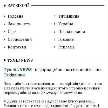
КАТЕГОРІЇ
Головна
Тячівщина
Закарпаття
Україна
Світ
Цікаві новини
Оголошення
Головне
Контакти
Реклама
ТЯЧІВ NEWS
TyachivNEWS
- інформаційно-аналітичний вісник
Тячівщини.
Повне або часткове копіювання матеріалів дозволяється
тільки за умови вказання відкритого гіперпосилання в
першому абзаці на сайт
www.tyachivnews.in.ua
.
© Думка автора статті не відображає думку редакції.
Редакція не несе відповідальності за обґрунтованість і