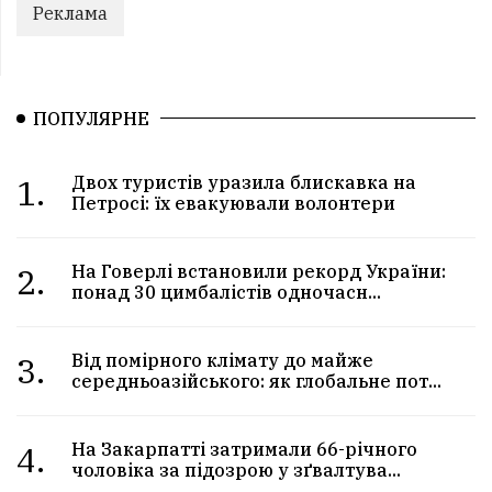
Реклама
ПОПУЛЯРНЕ
1.
Двох туристів уразила блискавка на
Петросі: їх евакуювали волонтери
2.
На Говерлі встановили рекорд України:
понад 30 цимбалістів одночасн...
3.
Від помірного клімату до майже
середньоазійського: як глобальне пот...
4.
На Закарпатті затримали 66-річного
чоловіка за підозрою у зґвалтува...