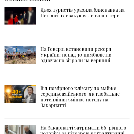
Двох туристів уразила блискавка на
Петросі: їх евакуювали волонтери
На Говерлі встановили рекорд
України: понад 30 цимбалістів
одночасно зіграли на вершині
Від помірного клімату до майже
середньоазійського: як глобальне
потепління змінює погоду на
Закарпатті
На Закарпатті затримали 66-річного
чоловіка за підозрою у зґвалтуванні