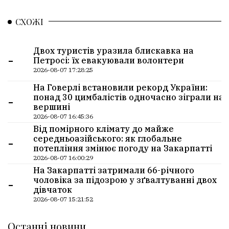
СХОЖІ
Двох туристів уразила блискавка на
-
Петросі: їх евакуювали волонтери
2026-08-07 17:28:25
На Говерлі встановили рекорд України:
-
понад 30 цимбалістів одночасно зіграли на
вершині
2026-08-07 16:45:36
Від помірного клімату до майже
-
середньоазійського: як глобальне
потепління змінює погоду на Закарпатті
2026-08-07 16:00:29
На Закарпатті затримали 66-річного
-
чоловіка за підозрою у зґвалтуванні двох
дівчаток
2026-08-07 15:21:52
Останні новини