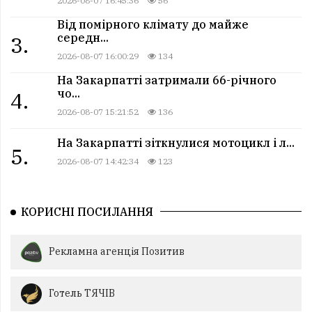
2026-08-07 16:45:36
56
Від помірного клімату до майже
середн...
3.
2026-08-07 16:00:29
134
На Закарпатті затримали 66-річного
чо...
4.
2026-08-07 15:21:52
136
На Закарпатті зіткнулися мотоцикл і л...
5.
2026-08-07 14:42:34
123
КОРИСНІ ПОСИЛАННЯ
Рекламна агенція Позитив
Готель ТЯЧІВ