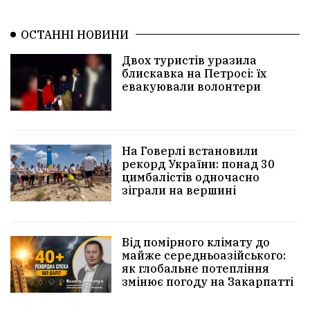
ОСТАННІ НОВИНИ
Двох туристів уразила
блискавка на Петросі: їх
евакуювали волонтери
На Говерлі встановили
рекорд України: понад 30
цимбалістів одночасно
зіграли на вершині
Від помірного клімату до
майже середньоазійського:
як глобальне потепління
змінює погоду на Закарпатті