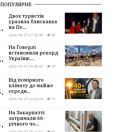
ПОПУЛЯРНЕ
Двох туристів
уразила блискавка
.
на Пе...
2026-08-07 17:28:25
41
На Говерлі
встановили рекорд
.
України:...
2026-08-07 16:45:36
30
Від помірного
клімату до майже
.
середн...
2026-08-07 16:00:29
73
На Закарпатті
затримали 66-
.
річного чо...
2026-08-07 15:21:52
82