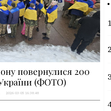
1
2
лону повернулися 200
3
 України (ФОТО)
А
2026-03-05 16:38:48
4