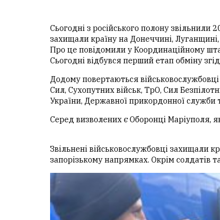
Сьогодні з російського полону звільнили 2
захищали країну на Донеччині, Луганщині, 
Про це повідомили у Координаційному шта
Сьогодні відбувся перший етап обміну згі
Додому повертаються військовослужбовці 
Сил, Сухопутних військ, ТрО, Сил Безпілот
України, Державної прикордонної служби 
Серед визволених є Оборонці Маріуполя, як
Звільнені військовослужбовці захищали кр
запорізькому напрямках. Окрім солдатів та