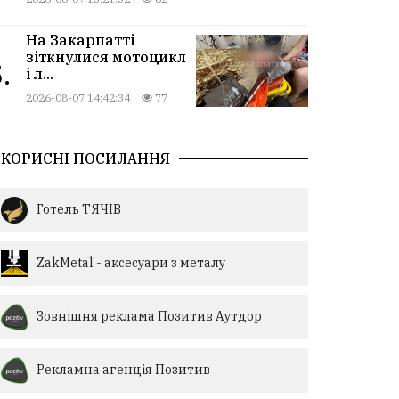
На Закарпатті
зіткнулися мотоцикл
.
і л...
2026-08-07 14:42:34
77
КОРИСНІ ПОСИЛАННЯ
Готель ТЯЧІВ
ZakMetal - аксесуари з металу
Зовнішня реклама Позитив Аутдор
Рекламна агенція Позитив