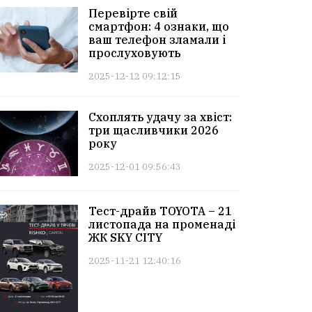
Перевірте свій
смартфон: 4 ознаки, що
ваш телефон зламали і
прослуховують
2025-12-12 09:12:15
Схоплять удачу за хвіст:
три щасливчики 2026
року
2025-12-01 09:56:43
Тест-драйв TOYOTA – 21
листопада на променаді
ЖК SKY CITY
2025-11-21 12:40:16