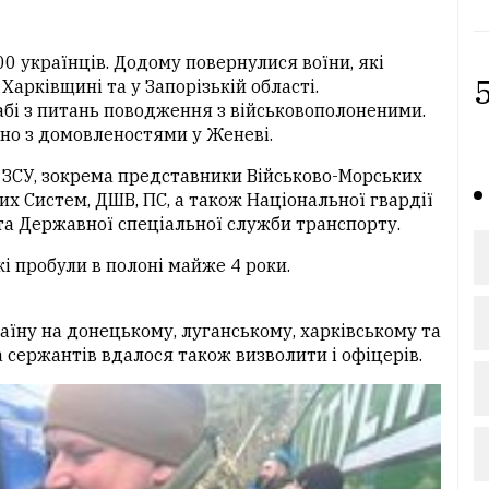
00 українців. Додому повернулися воїни, які
5
Харківщині та у Запорізькій області.
бі з питань поводження з військовополоненими.
дно з домовленостями у Женеві.
ЗСУ, зокрема представники Військово-Морських
них Систем, ДШВ, ПС, а також Національної гвардії
та Державної спеціальної служби транспорту.
і пробули в полоні майже 4 роки.
аїну на донецькому, луганському, харківському та
 сержантів вдалося також визволити і офіцерів.