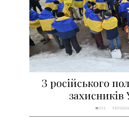
З російського по
захисників
191
УКРАЇН