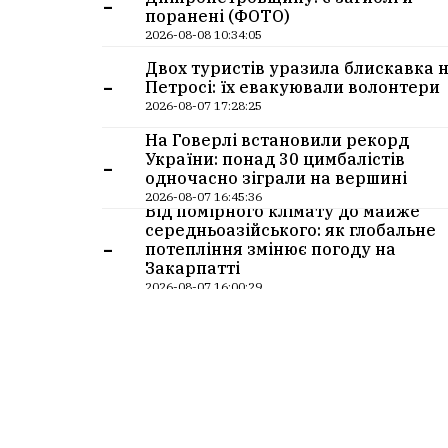
-
поранені (ФОТО)
2026-08-08 10:34:05
Двох туристів уразила блискавка 
-
Петросі: їх евакуювали волонтери
2026-08-07 17:28:25
На Говерлі встановили рекорд
-
України: понад 30 цимбалістів
одночасно зіграли на вершині
2026-08-07 16:45:36
Від помірного клімату до майже
середньоазійського: як глобальне
-
потепління змінює погоду на
Закарпатті
2026-08-07 16:00:29