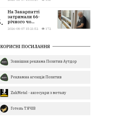
На Закарпатті
затримали 66-
.
річного чо...
2026-08-07 15:21:52
172
КОРИСНІ ПОСИЛАННЯ
Зовнішня реклама Позитив Аутдор
Рекламна агенція Позитив
ZakMetal - аксесуари з металу
Готель ТЯЧІВ