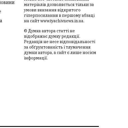
новини
матеріалів дозволяється тільки за
умови вказання відкритого
е
гіперпосилання в першому абзаці
а
на сайт
www.tyachivnews.in.ua
.
© Думка автора статті не
відображає думку редакції.
Редакція не несе відповідальності
за обґрунтованість і тлумачення
думки автора, а сайт є лише носієм
інформації.