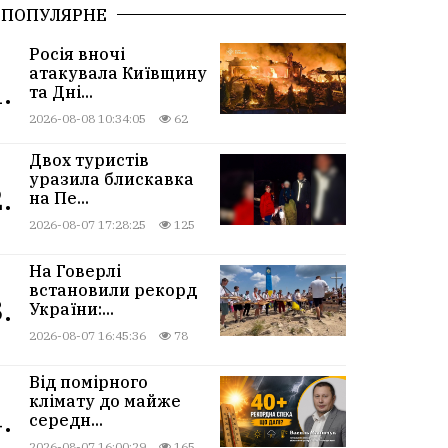
ПОПУЛЯРНЕ
Росія вночі
атакувала Київщину
.
та Дні...
2026-08-08 10:34:05
62
Двох туристів
уразила блискавка
.
на Пе...
2026-08-07 17:28:25
125
На Говерлі
встановили рекорд
.
України:...
2026-08-07 16:45:36
78
Від помірного
клімату до майже
.
середн...
2026-08-07 16:00:29
165