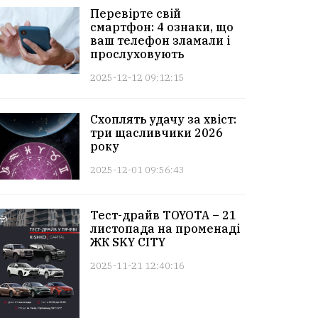
Перевірте свій
смартфон: 4 ознаки, що
ваш телефон зламали і
прослуховують
2025-12-12 09:12:15
Схоплять удачу за хвіст:
три щасливчики 2026
року
2025-12-01 09:56:43
Тест-драйв TOYOTA – 21
листопада на променаді
ЖК SKY CITY
2025-11-21 12:40:16