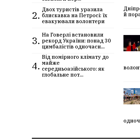
Дніпр
Двох туристів уразила
2.
й пор
блискавка на Петросі: їх
евакуювали волонтери
На Говерлі встановили
3.
рекорд України: понад 30
цимбалістів одночасн...
Від помірного клімату до
4.
майже
волон
середньоазійського: як
глобальне пот...
одноч