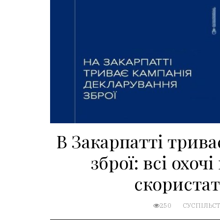
В Закарпатті трив
зброї: всі охо
скористат
250
СУСПІЛЬС