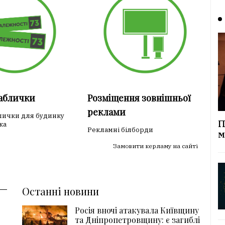
таблички
Розміщення зовнішньої
реклами
лички для будинку
П
ка
Рекламні білборди
м
Замовити керламу на сайті
Останні новини
Росія вночі атакувала Київщину
та Дніпропетровщину: є загиблі