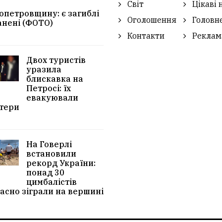
Світ
Цікаві 
опетровщину: є загиблі
Оголошення
Головн
анені (ФОТО)
Контакти
Реклам
Двох туристів
уразила
блискавка на
Петросі: їх
евакуювали
тери
На Говерлі
встановили
рекорд України:
понад 30
цимбалістів
асно зіграли на вершині