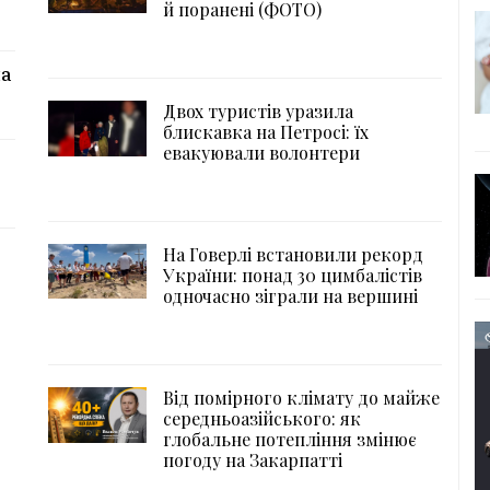
й поранені (ФОТО)
на
Двох туристів уразила
блискавка на Петросі: їх
евакуювали волонтери
На Говерлі встановили рекорд
України: понад 30 цимбалістів
одночасно зіграли на вершині
Від помірного клімату до майже
середньоазійського: як
глобальне потепління змінює
погоду на Закарпатті