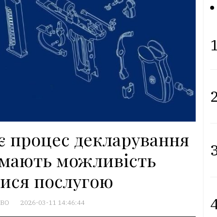
1
2
ає процес декларування
3
чі мають можливість
ися послугою
4
ТВО
2026-03-11 14:46:44