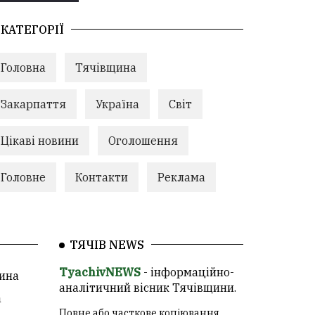
КАТЕГОРІЇ
Головна
Тячівщина
Закарпаття
Україна
Світ
Цікаві новини
Оголошення
Головне
Контакти
Реклама
ТЯЧІВ NEWS
TyachivNEWS
- інформаційно-
ина
аналітичний вісник Тячівщини.
а
Повне або часткове копіювання