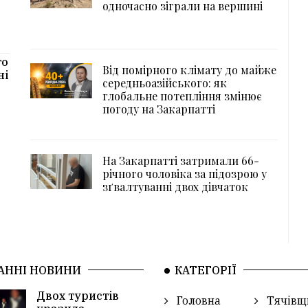
одночасно зіграли на вершині
го
Від помірного клімату до майже
ні
середньоазійського: як
глобальне потепління змінює
погоду на Закарпатті
На Закарпатті затримали 66-
річного чоловіка за підозрою у
зґвалтуванні двох дівчаток
АННІ НОВИНИ
КАТЕГОРІЇ
Двох туристів
Головна
Тячівщ