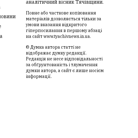
аналітичний вісник Тячівщини.
а
Повне або часткове копіювання
новини
матеріалів дозволяється тільки за
умови вказання відкритого
е
гіперпосилання в першому абзаці
а
на сайт
www.tyachivnews.in.ua
.
© Думка автора статті не
відображає думку редакції.
Редакція не несе відповідальності
за обґрунтованість і тлумачення
думки автора, а сайт є лише носієм
інформації.