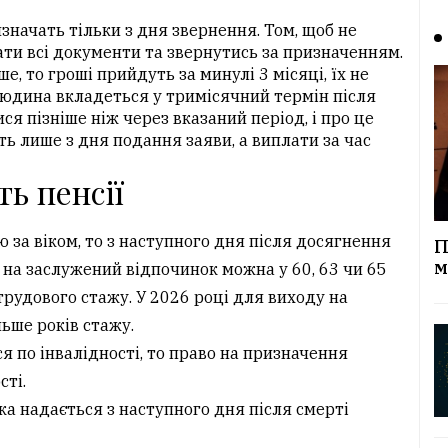
значать тільки з дня звернення. Том, щоб не
рати всі документи та звернутись за призначенням.
е, то гроші прийдуть за минулі 3 місяці, їх не
людина вкладеться у тримісячний термін після
ся пізніше ніж через вказаний період, і про це
ть лише з дня подання заяви, а виплати за час
ь пенсії
за віком, то з наступного дня після досягнення
П
м
и на заслужений відпочинок можна у 60, 63 чи 65
 трудового стажу. У 2026 році для виходу на
льше років стажу.
 по інвалідності, то право на призначення
сті.
ка надається з наступного дня після смерті