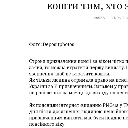
кошти тим, хто 
558
УКРАЇН
Фото: Depositphotos
Строки призначення пенсії за віком чітко 
заяви, то можна втратити першу виплату. 
звернення, щоб не втратити кошти.
Як тільки людина отримала право на пенсі
України за її призначенням. Загалом у пр
не раніше, ніж за місяць до виходу на пенс
Як пояснили інтернет-виданню PMG.ua у ПФ
дня після досягнення людиною пенсійного 
призначенням виплати має бути подане не 
пенсійного віку.