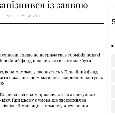
запізнився із заявою
А
2026-03-27 14:16:03
5
прописані і якщо не дотриматись термінів подачі
Пенсійний фонд пояснив, коли саме має бути
ю, вона має змогу звернутись у Пенсійний фонд
авилах вказано, що можливість звернення наступає
ію.
У, пенсія за віком призначається з наступного
віку. При цьому є умова, що звернення за
пізніше 3-х місяців з моменту досягнення