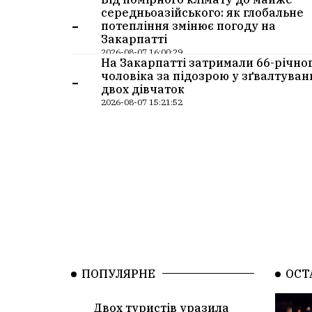
середньоазійського: як глобальне
-
потепління змінює погоду на
Закарпатті
2026-08-07 16:00:29
На Закарпатті затримали 66-річно
-
чоловіка за підозрою у зґвалтуван
двох дівчаток
2026-08-07 15:21:52
ПОПУЛЯРНЕ
ОСТ
Двох туристів уразила