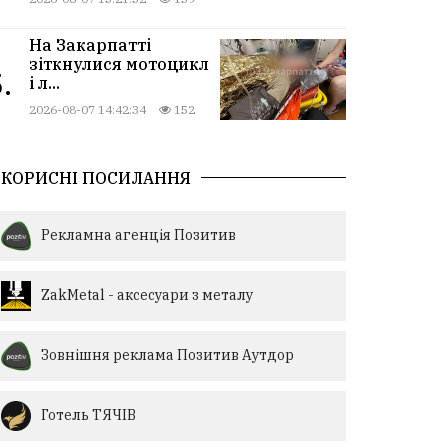
На Закарпатті
зіткнулися мотоцикл
.
і л...
2026-08-07 14:42:34
152
КОРИСНІ ПОСИЛАННЯ
Рекламна агенція Позитив
ZakMetal - аксесуари з металу
Зовнішня реклама Позитив Аутдор
Готель ТЯЧІВ