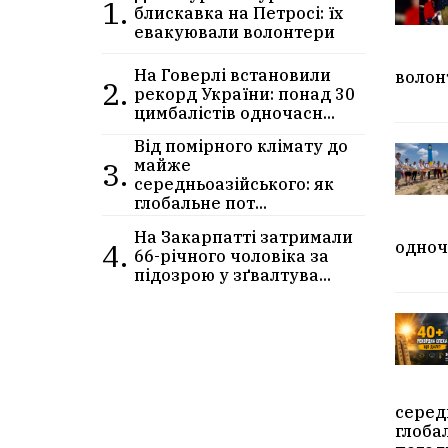
1.
блискавка на Петросі: їх
евакуювали волонтери
На Говерлі встановили
волон
2.
рекорд України: понад 30
цимбалістів одночасн...
Від помірного клімату до
3.
майже
середньоазійського: як
глобальне пот...
На Закарпатті затримали
4.
одноч
66-річного чоловіка за
підозрою у зґвалтува...
серед
глоба