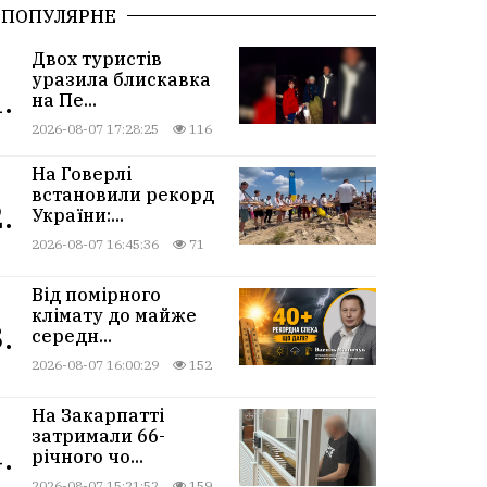
ПОПУЛЯРНЕ
Двох туристів
уразила блискавка
.
на Пе...
2026-08-07 17:28:25
116
На Говерлі
встановили рекорд
.
України:...
2026-08-07 16:45:36
71
Від помірного
клімату до майже
.
середн...
2026-08-07 16:00:29
152
На Закарпатті
затримали 66-
.
річного чо...
2026-08-07 15:21:52
159