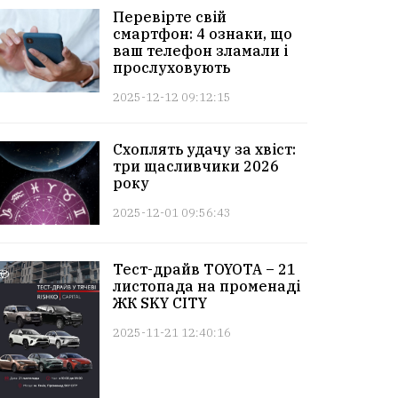
Перевірте свій
смартфон: 4 ознаки, що
ваш телефон зламали і
прослуховують
2025-12-12 09:12:15
Схоплять удачу за хвіст:
три щасливчики 2026
року
2025-12-01 09:56:43
Тест-драйв TOYOTA – 21
листопада на променаді
ЖК SKY CITY
2025-11-21 12:40:16