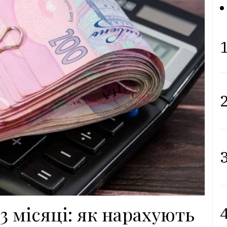
1
2
3
3 місяці: як нарахують
4