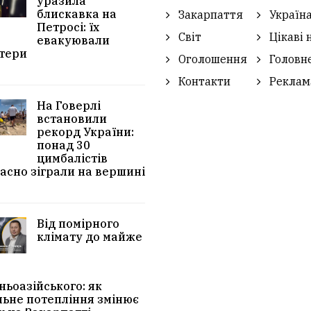
уразила
блискавка на
Закарпаття
Україн
Петросі: їх
Світ
Цікаві 
евакуювали
тери
Оголошення
Головн
Контакти
Реклам
На Говерлі
встановили
рекорд України:
понад 30
цимбалістів
асно зіграли на вершині
Від помірного
клімату до майже
ньоазійського: як
льне потепління змінює