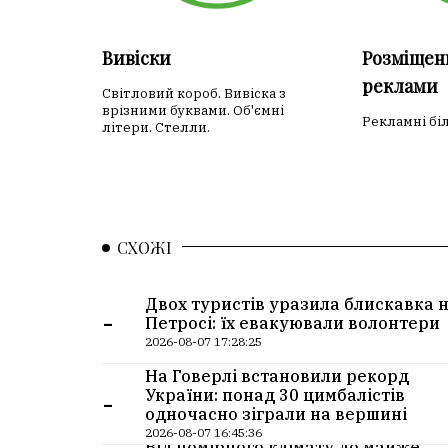
Вивіски
Розміщен
реклами
Світловий короб. Вивіска з
врізними буквами. Об'ємні
Рекламні бі
літери. Стелли.
СХОЖІ
Двох туристів уразила блискавка 
-
Петросі: їх евакуювали волонтери
2026-08-07 17:28:25
На Говерлі встановили рекорд
-
України: понад 30 цимбалістів
одночасно зіграли на вершині
2026-08-07 16:45:36
Від помірного клімату до майже