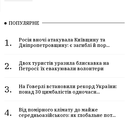
ПОПУЛЯРНЕ
1.
Росія вночі атакувала Київщину та
Дніпропетровщину: є загиблі й пор...
2.
Двох туристів уразила блискавка на
Петросі: їх евакуювали волонтери
3.
На Говерлі встановили рекорд України:
понад 30 цимбалістів одночасн...
4.
Від помірного клімату до майже
середньоазійського: як глобальне пот...