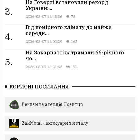
На Говерлі встановили рекорд
України:...
3.
2026-08-07 16:45:36
78
Від помірного клімату до майже
середн...
4.
2026-08-07 16:00:29
165
На Закарпатті затримали 66-річного
чо...
5.
2026-08-07 15:21:52
172
КОРИСНІ ПОСИЛАННЯ
Рекламна агенція Позитив
ZakMetal - аксесуари з металу