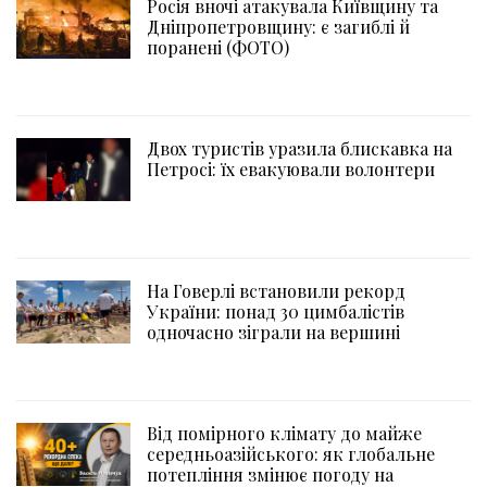
Росія вночі атакувала Київщину та
Дніпропетровщину: є загиблі й
поранені (ФОТО)
Двох туристів уразила блискавка на
Петросі: їх евакуювали волонтери
На Говерлі встановили рекорд
України: понад 30 цимбалістів
одночасно зіграли на вершині
Від помірного клімату до майже
середньоазійського: як глобальне
потепління змінює погоду на