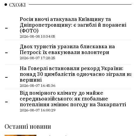
СХОЖІ
Росія вночі атакувала Київщину та
-
Дніпропетровщину: є загиблі й поранені
(ФОТО)
2026-08-08 10:34:05
Двох туристів уразила блискавка на
-
Петросі: їх евакуювали волонтери
2026-08-07 17:28:25
На Говерлі встановили рекорд України:
-
понад 30 цимбалістів одночасно зіграли на
вершині
2026-08-07 16:45:36
Від помірного клімату до майже
-
середньоазійського: як глобальне
потепління змінює погоду на Закарпатті
2026-08-07 16:00:29
Останні новини