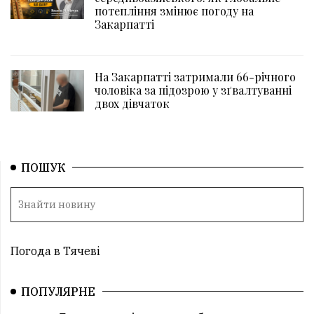
потепління змінює погоду на
Закарпатті
На Закарпатті затримали 66-річного
чоловіка за підозрою у зґвалтуванні
двох дівчаток
ПОШУК
Погода в Тячеві
ПОПУЛЯРНЕ