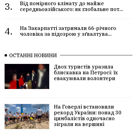
3.
Від помірного клімату до майже
середньоазійського: як глобальне пот...
4.
На Закарпатті затримали 66-річного
чоловіка за підозрою у зґвалтува...
ОСТАННІ НОВИНИ
Двох туристів уразила
блискавка на Петросі: їх
евакуювали волонтери
На Говерлі встановили
рекорд України: понад 30
цимбалістів одночасно
зіграли на вершині