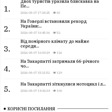
Двох туристів уразила блискавка на
Пе...
1.
2026-08-07 17:28:25
83
На Говерлі встановили рекорд
України:...
2.
2026-08-07 16:45:36
52
Від помірного клімату до майже
середн...
3.
2026-08-07 16:00:29
126
На Закарпатті затримали 66-річного
чо...
4.
2026-08-07 15:21:52
129
На Закарпатті зіткнулися мотоцикл і л...
5.
2026-08-07 14:42:34
106
КОРИСНІ ПОСИЛАННЯ