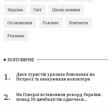
Україна
Світ
Цікаві новини
Оголошення
Головне
Контакти
Реклама
ПОПУЛЯРНЕ
1.
Двох туристів уразила блискавка на
Петросі: їх евакуювали волонтери
2.
На Говерлі встановили рекорд України:
понад 30 цимбалістів одночасн...