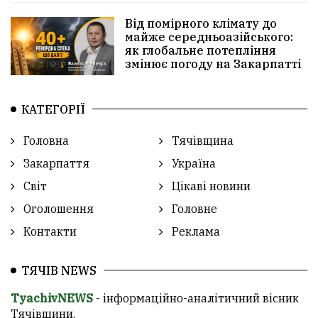
Від помірного клімату до
майже середньоазійського:
як глобальне потепління
змінює погоду на Закарпатті
КАТЕГОРІЇ
Головна
Тячівщина
Закарпаття
Україна
Світ
Цікаві новини
Оголошення
Головне
Контакти
Реклама
ТЯЧІВ NEWS
TyachivNEWS
- інформаційно-аналітичний вісник
Тячівщини.