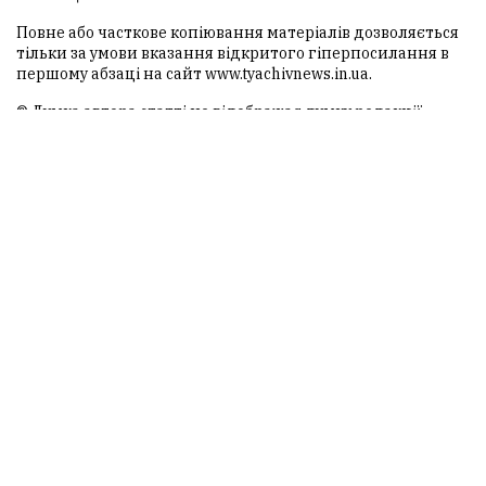
Повне або часткове копіювання матеріалів дозволяється
тільки за умови вказання відкритого гіперпосилання в
першому абзаці на сайт
www.tyachivnews.in.ua
.
© Думка автора статті не відображає думку редакції.
Редакція не несе відповідальності за обґрунтованість і
тлумачення думки автора, а сайт є лише носієм
інформації.
ТЯЧІВ NEWS
© 2013-2026 Всі права захищені.