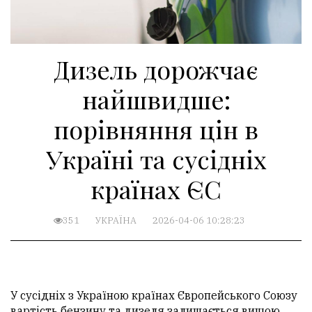
Дизель дорожчає
найшвидше:
порівняння цін в
Україні та сусідніх
країнах ЄС
351
УКРАЇНА
2026-04-06 10:28:23
У сусідніх з Україною країнах Європейського Союзу
вартість бензину та дизеля залишається вищою,