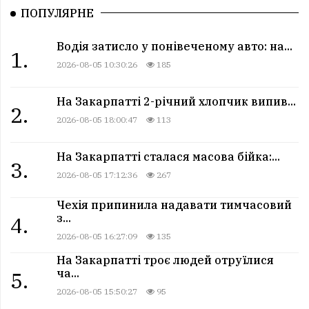
ПОПУЛЯРНЕ
Водія затисло у понівеченому авто: на...
1.
2026-08-05 10:30:26
185
На Закарпатті 2-річний хлопчик випив...
2.
2026-08-05 18:00:47
113
На Закарпатті сталася масова бійка:...
3.
2026-08-05 17:12:36
267
Чехія припинила надавати тимчасовий
з...
4.
2026-08-05 16:27:09
135
На Закарпатті троє людей отруїлися
ча...
5.
2026-08-05 15:50:27
95