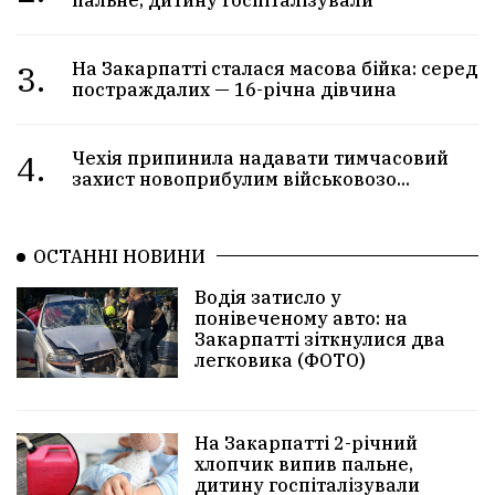
пальне, дитину госпіталізували
3.
На Закарпатті сталася масова бійка: серед
постраждалих — 16-річна дівчина
4.
Чехія припинила надавати тимчасовий
захист новоприбулим військовозо...
ОСТАННІ НОВИНИ
Водія затисло у
понівеченому авто: на
Закарпатті зіткнулися два
легковика (ФОТО)
На Закарпатті 2-річний
хлопчик випив пальне,
дитину госпіталізували