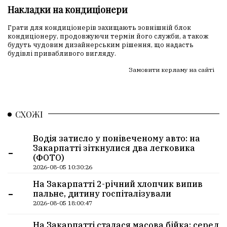
Накладки на кондиціонери
Грати для кондиціонерів захищають зовнішній блок
кондиціонеру, продовжуючи термін його служби, а також
будуть чудовим дизайнерським рішення, що надасть
будівлі привабливого вигляду.
Замовити керламу на сайті
СХОЖІ
Водія затисло у понівеченому авто: на
-
Закарпатті зіткнулися два легковика
(ФОТО)
2026-08-05 10:30:26
На Закарпатті 2-річний хлопчик випив
-
пальне, дитину госпіталізували
2026-08-05 18:00:47
На Закарпатті сталася масова бійка: серед