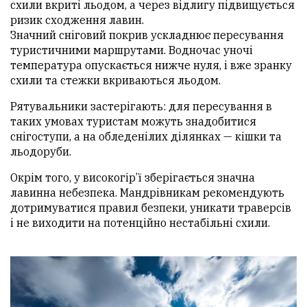
схили вкриті льодом, а через відлигу підвищується
ризик сходження лавин.
Значний сніговий покрив ускладнює пересування
туристичними маршрутами. Водночас уночі
температура опускається нижче нуля, і вже зранку
схили та стежки вкриваються льодом.
Рятувальники застерігають: для пересування в
таких умовах туристам можуть знадобитися
снігоступи, а на обледенілих ділянках — кішки та
льодоруби.
Окрім того, у високогір’ї зберігається значна
лавинна небезпека. Мандрівникам рекомендують
дотримуватися правил безпеки, уникати траверсів
і не виходити на потенційно нестабільні схили.