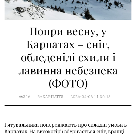
Попри весну, у
Карпатах – сніг,
обледенілі схили і
лавинна небезпека
(ФОТО)
316
ЗАКАРПАТТЯ
2026-04-06 11:30:13
Рятувальники попереджають про складні умови в
Карпатах. На високогір’ї зберігається сніг, вранці