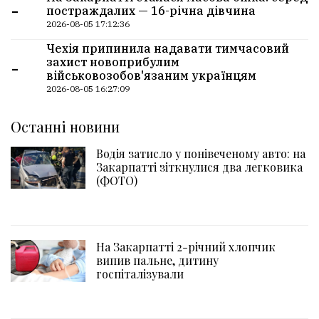
-
постраждалих — 16-річна дівчина
2026-08-05 17:12:36
Чехія припинила надавати тимчасовий
-
захист новоприбулим
військовозобов'язаним українцям
2026-08-05 16:27:09
Останні новини
Водія затисло у понівеченому авто: на
Закарпатті зіткнулися два легковика
(ФОТО)
На Закарпатті 2-річний хлопчик
випив пальне, дитину
госпіталізували