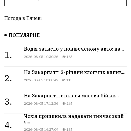
Погода в Тячеві
ПОПУЛЯРНЕ
Водія затисло у понівеченому авто: на...
1.
2026-08-05 10:30:26
185
На Закарпатті 2-річний хлопчик випив...
2.
2026-08-05 18:00:47
113
На Закарпатті сталася масова бійка:...
3.
2026-08-05 17:12:36
265
Чехія припинила надавати тимчасовий
з...
4.
2026-08-05 16:27:09
135