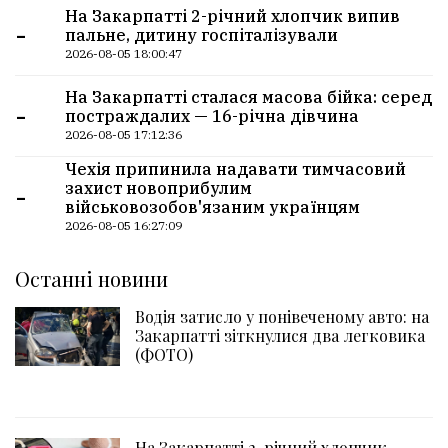
На Закарпатті 2-річний хлопчик випив
-
пальне, дитину госпіталізували
2026-08-05 18:00:47
На Закарпатті сталася масова бійка: серед
-
постраждалих — 16-річна дівчина
2026-08-05 17:12:36
Чехія припинила надавати тимчасовий
-
захист новоприбулим
військовозобов'язаним українцям
2026-08-05 16:27:09
Останні новини
Водія затисло у понівеченому авто: на
Закарпатті зіткнулися два легковика
(ФОТО)
На Закарпатті 2-річний хлопчик