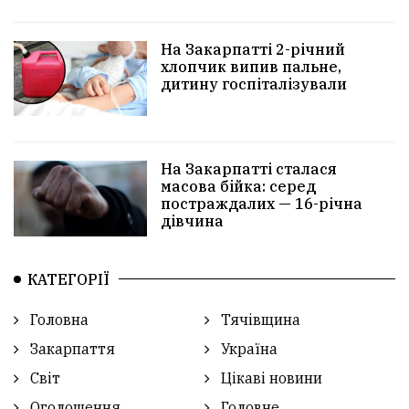
На Закарпатті 2-річний
хлопчик випив пальне,
дитину госпіталізували
На Закарпатті сталася
масова бійка: серед
постраждалих — 16-річна
дівчина
КАТЕГОРІЇ
Головна
Тячівщина
Закарпаття
Україна
Світ
Цікаві новини
Оголошення
Головне