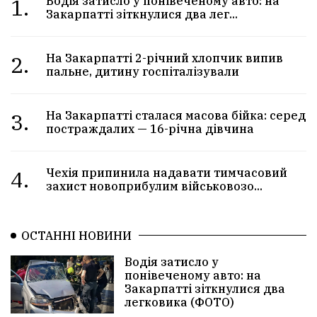
1.
Водія затисло у понівеченому авто: на
Закарпатті зіткнулися два лег...
2.
На Закарпатті 2-річний хлопчик випив
пальне, дитину госпіталізували
3.
На Закарпатті сталася масова бійка: серед
постраждалих — 16-річна дівчина
4.
Чехія припинила надавати тимчасовий
захист новоприбулим військовозо...
ОСТАННІ НОВИНИ
Водія затисло у
понівеченому авто: на
Закарпатті зіткнулися два
легковика (ФОТО)