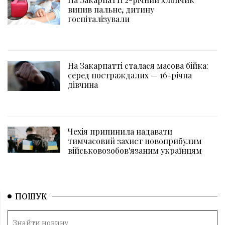
випив пальне, дитину
госпіталізували
На Закарпатті сталася масова бійка:
серед постраждалих — 16-річна
дівчина
Чехія припинила надавати
тимчасовий захист новоприбулим
військовозобов'язаним українцям
ПОШУК