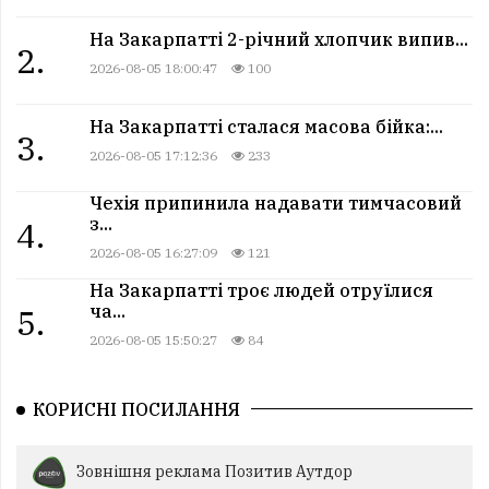
На Закарпатті 2-річний хлопчик випив...
2.
2026-08-05 18:00:47
100
На Закарпатті сталася масова бійка:...
3.
2026-08-05 17:12:36
233
Чехія припинила надавати тимчасовий
з...
4.
2026-08-05 16:27:09
121
На Закарпатті троє людей отруїлися
ча...
5.
2026-08-05 15:50:27
84
КОРИСНІ ПОСИЛАННЯ
Зовнішня реклама Позитив Аутдор