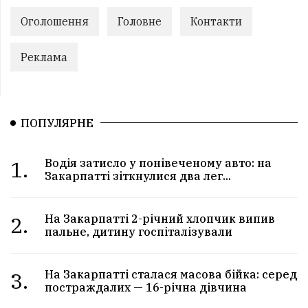
Оголошення
Головне
Контакти
Реклама
ПОПУЛЯРНЕ
1.
Водія затисло у понівеченому авто: на
Закарпатті зіткнулися два лег...
2.
На Закарпатті 2-річний хлопчик випив
пальне, дитину госпіталізували
3.
На Закарпатті сталася масова бійка: серед
постраждалих — 16-річна дівчина