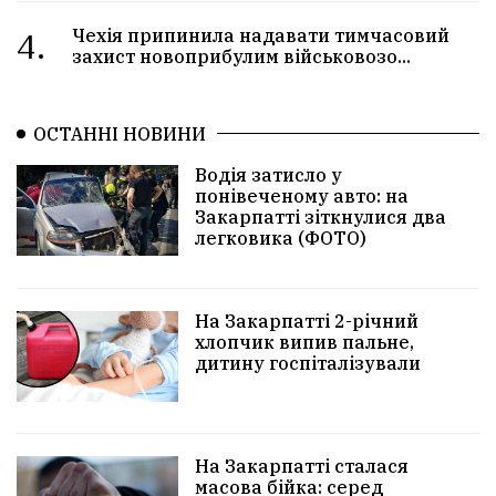
4.
Чехія припинила надавати тимчасовий
захист новоприбулим військовозо...
ОСТАННІ НОВИНИ
Водія затисло у
понівеченому авто: на
Закарпатті зіткнулися два
легковика (ФОТО)
На Закарпатті 2-річний
хлопчик випив пальне,
дитину госпіталізували
На Закарпатті сталася
масова бійка: серед