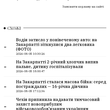
Замовити керламу на сайті
СХОЖІ
Водія затисло у понівеченому авто: на
-
Закарпатті зіткнулися два легковика
(ФОТО)
2026-08-05 10:30:26
На Закарпатті 2-річний хлопчик випив
-
пальне, дитину госпіталізували
2026-08-05 18:00:47
На Закарпатті сталася масова бійка: серед
-
постраждалих — 16-річна дівчина
2026-08-05 17:12:36
Чехія припинила надавати тимчасовий
-
захист новоприбулим
військовозобов'язаним українцям