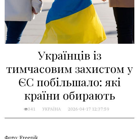
Українців із
тимчасовим захистом у
ЄС побільшало: які
країни обирають
341
УКРАЇНА
2026-04-17 12:37:59
Фото: Freepik