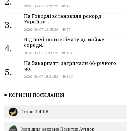
2.
2026-08-07 17:28:25
123
На Говерлі встановили рекорд
України:...
3.
2026-08-07 16:45:36
77
Від помірного клімату до майже
середн...
4.
2026-08-07 16:00:29
164
На Закарпатті затримали 66-річного
чо...
5.
2026-08-07 15:21:52
169
КОРИСНІ ПОСИЛАННЯ
Готель ТЯЧІВ
Зовнішня реклама Позитив Аутдор