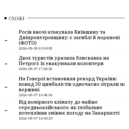
СХОЖІ
Росія вночі атакувала Київщину та
-
Дніпропетровщину: є загиблі й поранені
(ФОТО)
2026-08-08 10:34:05
Двох туристів уразила блискавка на
-
Петросі: їх евакуювали волонтери
2026-08-07 17:28:25
На Говерлі встановили рекорд України:
-
понад 30 цимбалістів одночасно зіграли на
вершині
2026-08-07 16:45:36
Від помірного клімату до майже
-
середньоазійського: як глобальне
потепління змінює погоду на Закарпатті
2026-08-07 16:00:29