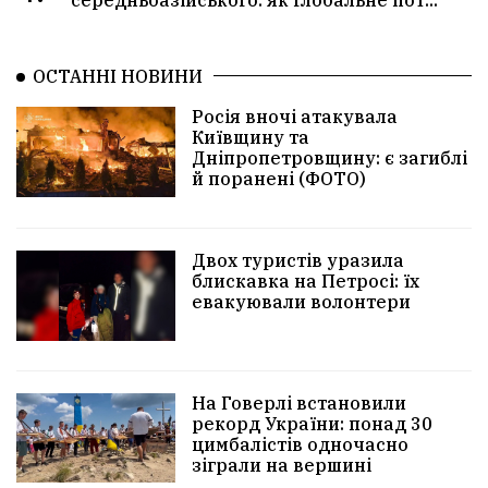
середньоазійського: як глобальне пот...
ОСТАННІ НОВИНИ
Росія вночі атакувала
Київщину та
Дніпропетровщину: є загиблі
й поранені (ФОТО)
Двох туристів уразила
блискавка на Петросі: їх
евакуювали волонтери
На Говерлі встановили
рекорд України: понад 30
цимбалістів одночасно
зіграли на вершині