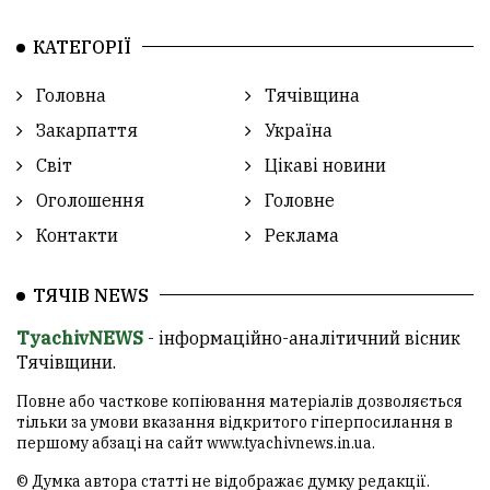
КАТЕГОРІЇ
Головна
Тячівщина
Закарпаття
Україна
Світ
Цікаві новини
Оголошення
Головне
Контакти
Реклама
ТЯЧІВ NEWS
TyachivNEWS
- інформаційно-аналітичний вісник
Тячівщини.
Повне або часткове копіювання матеріалів дозволяється
тільки за умови вказання відкритого гіперпосилання в
першому абзаці на сайт
www.tyachivnews.in.ua
.
© Думка автора статті не відображає думку редакції.