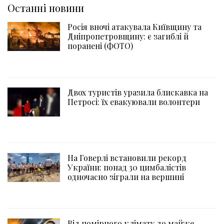
Останні новини
Росія вночі атакувала Київщину та
Дніпропетровщину: є загиблі й
поранені (ФОТО)
Двох туристів уразила блискавка на
Петросі: їх евакуювали волонтери
На Говерлі встановили рекорд
України: понад 30 цимбалістів
одночасно зіграли на вершині
Від помірного клімату до майже