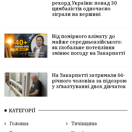
рекорд України: понад 30
цимбалістів одночасно
зіграли на вершині
Від помірного клімату до
майже середньоазійського:
як глобальне потепління
змінює погоду на Закарпатті
На Закарпатті затримали 66-
річного чоловіка за підозрою
у зґвалтуванні двох дівчаток
КАТЕГОРІЇ
Головна
Тячівщина