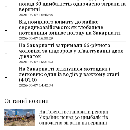
-
понад 30 цимбалістів одночасно зіграли на
вершині
2026-08-07 16:45:36
Від помірного клімату до майже
-
середньоазійського: як глобальне
потепління змінює погоду на Закарпатті
2026-08-07 16:00:29
На Закарпатті затримали 66-річного
-
чоловіка за підозрою у зґвалтуванні двох
дівчаток
2026-08-07 15:21:52
На Закарпатті зіткнулися мотоцикл і
-
легковик: один із водіїв у важкому стані
(ФОТО)
2026-08-07 14:42:34
Останні новини
На Говерлі встановили рекорд
України: понад 30 цимбалістів
одночасно зіграли на вершині