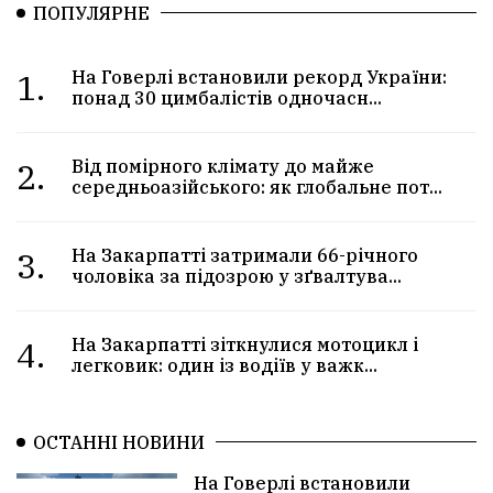
ПОПУЛЯРНЕ
1.
На Говерлі встановили рекорд України:
понад 30 цимбалістів одночасн...
2.
Від помірного клімату до майже
середньоазійського: як глобальне пот...
3.
На Закарпатті затримали 66-річного
чоловіка за підозрою у зґвалтува...
4.
На Закарпатті зіткнулися мотоцикл і
легковик: один із водіїв у важк...
ОСТАННІ НОВИНИ
На Говерлі встановили