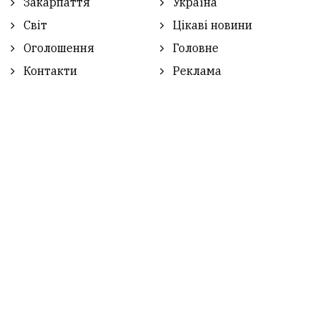
Закарпаття
Україна
Світ
Цікаві новини
Оголошення
Головне
Контакти
Реклама
ТЯЧІВ NEWS
TyachivNEWS
- інформаційно-аналітичний вісник
Тячівщини.
Повне або часткове копіювання матеріалів дозволяється
тільки за умови вказання відкритого гіперпосилання в
першому абзаці на сайт
www.tyachivnews.in.ua
.
© Думка автора статті не відображає думку редакції.
Редакція не несе відповідальності за обґрунтованість і
тлумачення думки автора, а сайт є лише носієм
інформації.