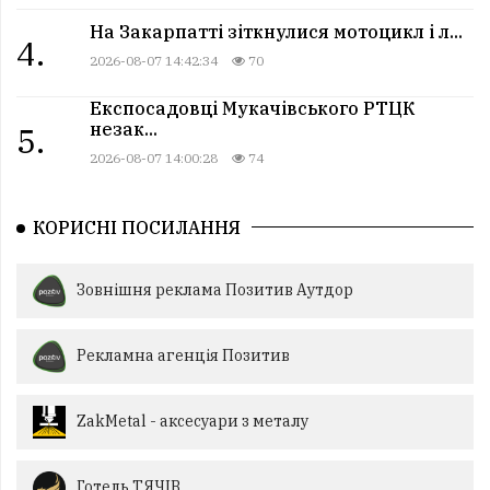
На Закарпатті зіткнулися мотоцикл і л...
4.
2026-08-07 14:42:34
70
Експосадовці Мукачівського РТЦК
незак...
5.
2026-08-07 14:00:28
74
КОРИСНІ ПОСИЛАННЯ
Зовнішня реклама Позитив Аутдор
Рекламна агенція Позитив
ZakMetal - аксесуари з металу
Готель ТЯЧІВ