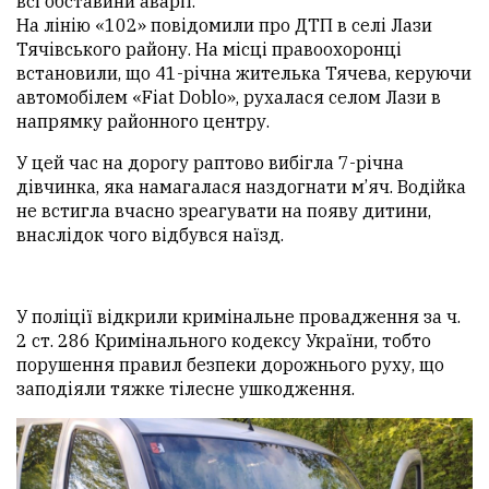
всі обставини аварії.
На лінію «102» повідомили про ДТП в селі Лази
Тячівського району. На місці правоохоронці
встановили, що 41-річна жителька Тячева, керуючи
автомобілем «Fiat Doblo», рухалася селом Лази в
напрямку районного центру.
У цей час на дорогу раптово вибігла 7-річна
дівчинка, яка намагалася наздогнати м’яч. Водійка
не встигла вчасно зреагувати на появу дитини,
внаслідок чого відбувся наїзд.
У поліції відкрили кримінальне провадження за ч.
2 ст. 286 Кримінального кодексу України, тобто
порушення правил безпеки дорожнього руху, що
заподіяли тяжке тілесне ушкодження.