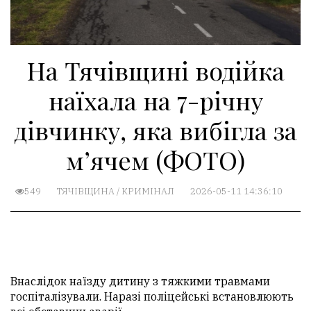
На Тячівщині водійка
наїхала на 7-річну
дівчинку, яка вибігла за
мʼячем (ФОТО)
549
ТЯЧІВЩИНА
/
КРИМІНАЛ
2026-05-11 14:36:10
Внаслідок наїзду дитину з тяжкими травмами
госпіталізували. Наразі поліцейські встановлюють