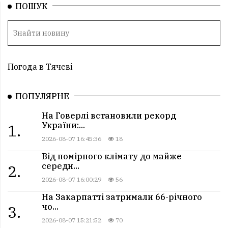
ПОШУК
Погода в Тячеві
ПОПУЛЯРНЕ
На Говерлі встановили рекорд
України:...
1.
2026-08-07 16:45:36
18
Від помірного клімату до майже
середн...
2.
2026-08-07 16:00:29
56
На Закарпатті затримали 66-річного
чо...
3.
2026-08-07 15:21:52
70