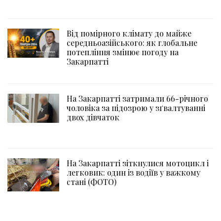
Від помірного клімату до майже
середньоазійського: як глобальне
потепління змінює погоду на
Закарпатті
На Закарпатті затримали 66-річного
чоловіка за підозрою у зґвалтуванні
двох дівчаток
На Закарпатті зіткнулися мотоцикл і
легковик: один із водіїв у важкому
стані (ФОТО)