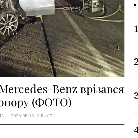
1
2
 Mercedes-Benz врізався
3
опору (ФОТО)
НА
2026-05-18 13:54:07
4