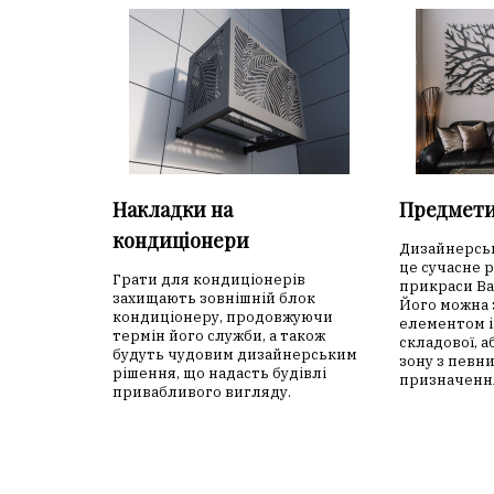
Накладки на
Предмети
кондиціонери
Дизайнерськ
це сучасне 
Грати для кондиціонерів
прикраси В
захищають зовнішній блок
Його можна
кондиціонеру, продовжуючи
елементом і
термін його служби, а також
складової, 
будуть чудовим дизайнерським
зону з певн
рішення, що надасть будівлі
призначенн
привабливого вигляду.