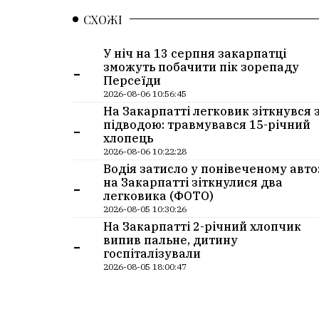
СХОЖІ
У ніч на 13 серпня закарпатці
-
зможуть побачити пік зорепаду
Персеїди
2026-08-06 10:56:45
На Закарпатті легковик зіткнувся 
-
підводою: травмувався 15-річний
хлопець
2026-08-06 10:22:28
Водія затисло у понівеченому авто
-
на Закарпатті зіткнулися два
легковика (ФОТО)
2026-08-05 10:30:26
На Закарпатті 2-річний хлопчик
-
випив пальне, дитину
госпіталізували
2026-08-05 18:00:47