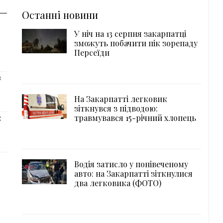
Останні новини
У ніч на 13 серпня закарпатці
зможуть побачити пік зорепаду
Персеїди
з
На Закарпатті легковик
зіткнувся з підводою:
травмувався 15-річний хлопець
:
Водія затисло у понівеченому
авто: на Закарпатті зіткнулися
два легковика (ФОТО)