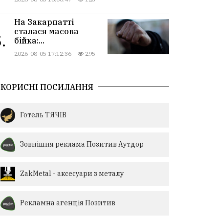
На Закарпатті
сталася масова
.
бійка:...
2026-08-05 17:12:36
295
КОРИСНІ ПОСИЛАННЯ
Готель ТЯЧІВ
Зовнішня реклама Позитив Аутдор
ZakMetal - аксесуари з металу
Рекламна агенція Позитив