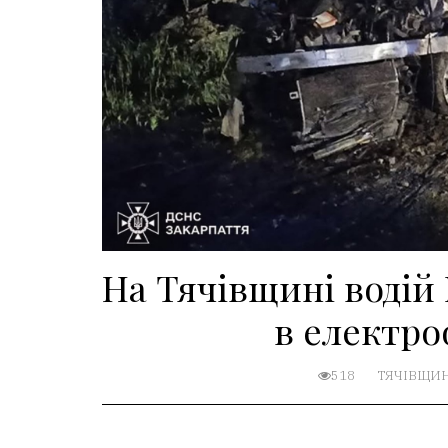
На Тячівщині водій
в електро
518
ТЯЧІВЩИ