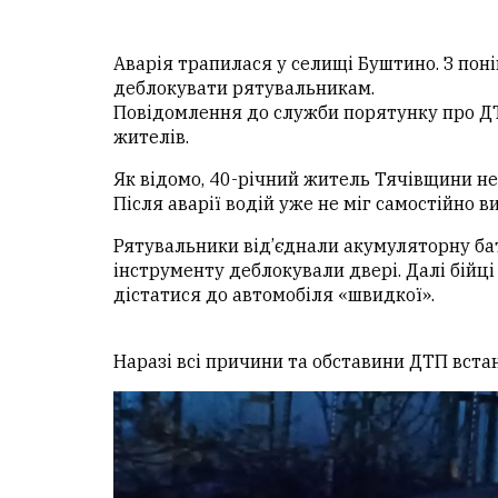
Аварія трапилася у селищі Буштино. З пон
деблокувати рятувальникам.
Повідомлення до служби порятунку про ДТ
жителів.
Як відомо, 40-річний житель Тячівщини не 
Після аварії водій уже не міг самостійно в
Рятувальники від’єднали акумуляторну ба
інструменту деблокували двері. Далі бійц
дістатися до автомобіля «швидкої».
Наразі всі причини та обставини ДТП вст