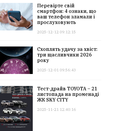
Перевірте свій
смартфон: 4 ознаки, що
ваш телефон зламали і
прослуховують
2025-12-12 09:12:15
Схоплять удачу за хвіст:
три щасливчики 2026
року
2025-12-01 09:56:43
Тест-драйв TOYOTA – 21
листопада на променаді
ЖК SKY CITY
2025-11-21 12:40:16