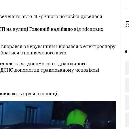
івеченого авто 40-річного чоловіка довелося
5
П на вулиці Головній надійшло від місцевих
впорався з керуванням і врізався в електроопору.
ибратися з понівеченого авто.
тарею та за допомогою гідравлічного
і ДСНС допомогли травмованому чоловікові
ановлюють правоохоронці.