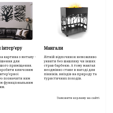
 інтер'єру
Мангали
а картина з металу -
Літній відпочинок неможливо
рішення для
уявити без шашлику чи інших
ашого приміщення.
страв барбекю. А тому мангал
 зробити ключовим
неодмінно стане в нагоді для
нтер'єрної
пікніків, виїздів на природу та
або позначити ним
туристичних походів.
им функціональним
ям.
Замовити керламу на сайті