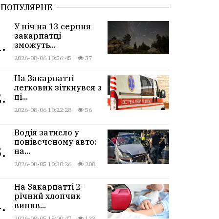
ПОПУЛЯРНЕ
У ніч на 13 серпня
закарпатці
.
зможуть...
2026-08-06 10:56:45
37
На Закарпатті
легковик зіткнувся з
.
пі...
2026-08-06 10:22:28
56
Водія затисло у
понівеченому авто:
.
на...
2026-08-05 10:30:26
208
На Закарпатті 2-
річний хлопчик
.
випив...
2026-08-05 18:00:47
123