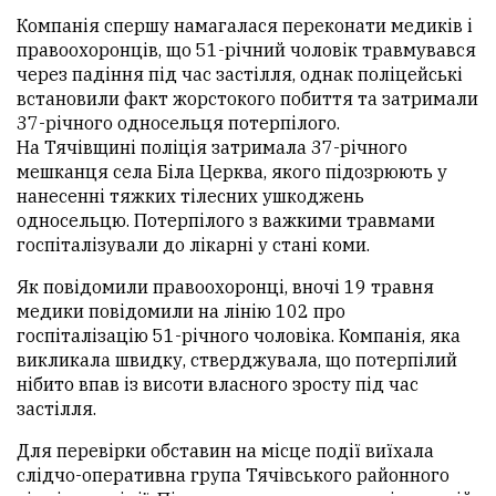
Компанія спершу намагалася переконати медиків і
правоохоронців, що 51-річний чоловік травмувався
через падіння під час застілля, однак поліцейські
встановили факт жорстокого побиття та затримали
37-річного односельця потерпілого.
На Тячівщині поліція затримала 37-річного
мешканця села Біла Церква, якого підозрюють у
нанесенні тяжких тілесних ушкоджень
односельцю. Потерпілого з важкими травмами
госпіталізували до лікарні у стані коми.
Як повідомили правоохоронці, вночі 19 травня
медики повідомили на лінію 102 про
госпіталізацію 51-річного чоловіка. Компанія, яка
викликала швидку, стверджувала, що потерпілий
нібито впав із висоти власного зросту під час
застілля.
Для перевірки обставин на місце події виїхала
слідчо-оперативна група Тячівського районного