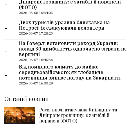
-
Дніпропетровщину: є загиблі й поранені
(ФОТО)
2026-08-08 10:34:05
Двох туристів уразила блискавка на
-
Петросі: їх евакуювали волонтери
2026-08-07 17:28:25
На Говерлі встановили рекорд України:
-
понад 30 цимбалістів одночасно зіграли на
вершині
2026-08-07 16:45:36
Від помірного клімату до майже
-
середньоазійського: як глобальне
потепління змінює погоду на Закарпатті
2026-08-07 16:00:29
Останні новини
Росія вночі атакувала Київщину та
Дніпропетровщину: є загиблі й
поранені (ФОТО)