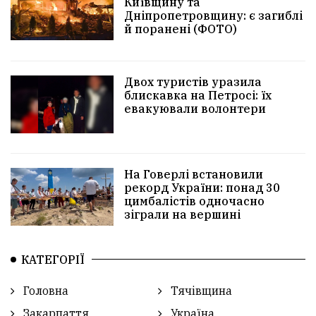
Київщину та
Дніпропетровщину: є загиблі
й поранені (ФОТО)
Двох туристів уразила
блискавка на Петросі: їх
евакуювали волонтери
На Говерлі встановили
рекорд України: понад 30
цимбалістів одночасно
зіграли на вершині
КАТЕГОРІЇ
Головна
Тячівщина
Закарпаття
Україна