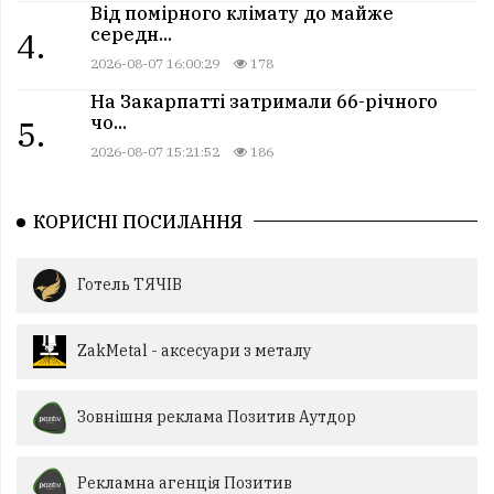
Від помірного клімату до майже
середн...
4.
2026-08-07 16:00:29
178
На Закарпатті затримали 66-річного
чо...
5.
2026-08-07 15:21:52
186
КОРИСНІ ПОСИЛАННЯ
Готель ТЯЧІВ
ZakMetal - аксесуари з металу
Зовнішня реклама Позитив Аутдор
Рекламна агенція Позитив