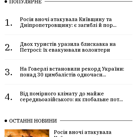
ПОПУЛЯРНЕ
1.
Росія вночі атакувала Київщину та
Дніпропетровщину: є загиблі й пор...
2.
Двох туристів уразила блискавка на
Петросі: їх евакуювали волонтери
3.
На Говерлі встановили рекорд України:
понад 30 цимбалістів одночасн...
4.
Від помірного клімату до майже
середньоазійського: як глобальне пот...
ОСТАННІ НОВИНИ
Росія вночі атакувала