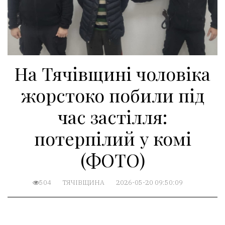
На Тячівщині чоловіка
жорстоко побили під
час застілля:
потерпілий у комі
(ФОТО)
504
ТЯЧІВЩИНА
2026-05-20 09:50:09