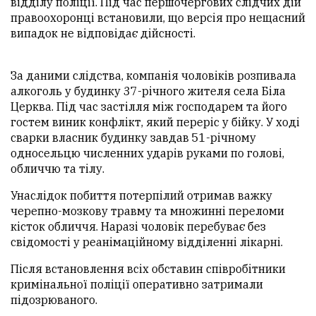
відділу поліції. Під час першочергових слідчих дій
правоохоронці встановили, що версія про нещасний
випадок не відповідає дійсності.
За даними слідства, компанія чоловіків розпивала
алкоголь у будинку 37-річного жителя села Біла
Церква. Під час застілля між господарем та його
гостем виник конфлікт, який переріс у бійку. У ході
сварки власник будинку завдав 51-річному
односельцю численних ударів руками по голові,
обличчю та тілу.
Унаслідок побиття потерпілий отримав важку
черепно-мозкову травму та множинні переломи
кісток обличчя. Наразі чоловік перебуває без
свідомості у реанімаційному відділенні лікарні.
Після встановлення всіх обставин співробітники
кримінальної поліції оперативно затримали
підозрюваного.