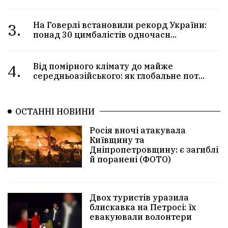
3.
На Говерлі встановили рекорд України:
понад 30 цимбалістів одночасн...
4.
Від помірного клімату до майже
середньоазійського: як глобальне пот...
ОСТАННІ НОВИНИ
Росія вночі атакувала
Київщину та
Дніпропетровщину: є загиблі
й поранені (ФОТО)
Двох туристів уразила
блискавка на Петросі: їх
евакуювали волонтери