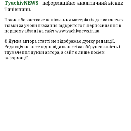
TyachivNEWS
- інформаційно-аналітичний вісник
Тячівщини.
Повне або часткове копіювання матеріалів дозволяється
тільки за умови вказання відкритого гіперпосилання в
першому абзаці на сайт
www.tyachivnews.in.ua
.
© Думка автора статті не відображає думку редакції.
Редакція не несе відповідальності за обґрунтованість і
тлумачення думки автора, а сайт є лише носієм
інформації.
ТЯЧІВ NEWS
© 2013-2026 Всі права захищені.