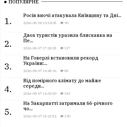
ПОПУЛЯРНЕ
Росія вночі атакувала Київщину та Дні...
1.
2026-08-08 10:34:05
90
Двох туристів уразила блискавка на
Пе...
2.
2026-08-07 17:28:25
137
На Говерлі встановили рекорд
України:...
3.
2026-08-07 16:45:36
88
Від помірного клімату до майже
середн...
4.
2026-08-07 16:00:29
183
На Закарпатті затримали 66-річного
чо...
5.
2026-08-07 15:21:52
190