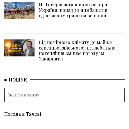
На Говерлі встановили рекорд
України: понад 30 цимбалістів
одночасно зіграли на вершині
Від помірного клімату до майже
середньоазійського: як глобальне
потепління змінює погоду на
Закарпатті
ПОШУК
Погода в Тячеві