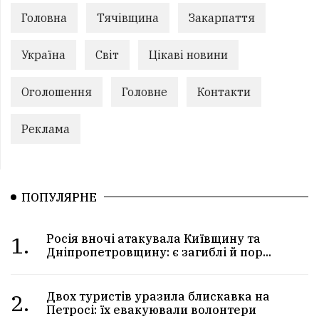
Головна
Тячівщина
Закарпаття
Україна
Світ
Цікаві новини
Оголошення
Головне
Контакти
Реклама
ПОПУЛЯРНЕ
1.
Росія вночі атакувала Київщину та
Дніпропетровщину: є загиблі й пор...
2.
Двох туристів уразила блискавка на
Петросі: їх евакуювали волонтери