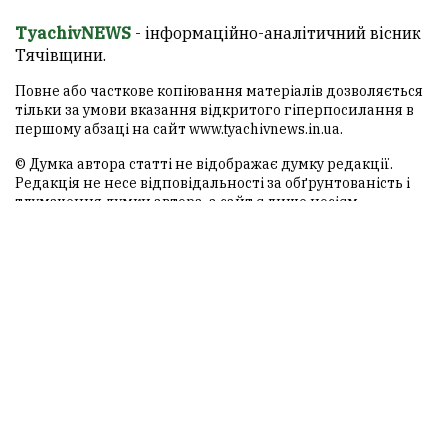
TyachivNEWS
- інформаційно-аналітичний вісник
Тячівщини.
Повне або часткове копіювання матеріалів дозволяється
тільки за умови вказання відкритого гіперпосилання в
першому абзаці на сайт
www.tyachivnews.in.ua
.
© Думка автора статті не відображає думку редакції.
Редакція не несе відповідальності за обґрунтованість і
тлумачення думки автора, а сайт є лише носієм
інформації.
ТЯЧІВ NEWS
© 2013-2026 Всі права захищені.