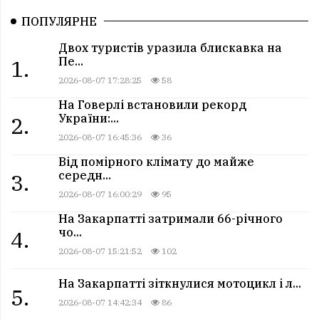
ПОПУЛЯРНЕ
Двох туристів уразила блискавка на
Пе...
1.
2026-08-07 17:28:25
58
На Говерлі встановили рекорд
України:...
2.
2026-08-07 16:45:36
36
Від помірного клімату до майже
середн...
3.
2026-08-07 16:00:29
95
На Закарпатті затримали 66-річного
чо...
4.
2026-08-07 15:21:52
102
На Закарпатті зіткнулися мотоцикл і л...
5.
2026-08-07 14:42:34
86