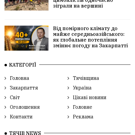
цимбалістів одночасно
зіграли на вершині
Від помірного клімату до
майже середньоазійського:
як глобальне потепління
змінює погоду на Закарпатті
КАТЕГОРІЇ
Головна
Тячівщина
Закарпаття
Україна
Світ
Цікаві новини
Оголошення
Головне
Контакти
Реклама
ТЯЧІВ NEWS