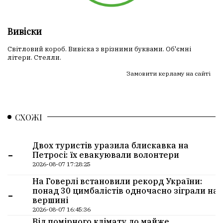
Вивіски
Світловий короб. Вивіска з врізними буквами. Об'ємні
літери. Стелли.
Замовити керламу на сайті
СХОЖІ
Двох туристів уразила блискавка на
-
Петросі: їх евакуювали волонтери
2026-08-07 17:28:25
На Говерлі встановили рекорд України:
-
понад 30 цимбалістів одночасно зіграли на
вершині
2026-08-07 16:45:36
Від помірного клімату до майже