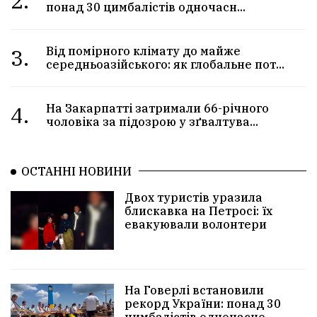
2.
понад 30 цимбалістів одночасн...
3.
Від помірного клімату до майже
середньоазійського: як глобальне пот...
4.
На Закарпатті затримали 66-річного
чоловіка за підозрою у зґвалтува...
ОСТАННІ НОВИНИ
Двох туристів уразила
блискавка на Петросі: їх
евакуювали волонтери
На Говерлі встановили
рекорд України: понад 30