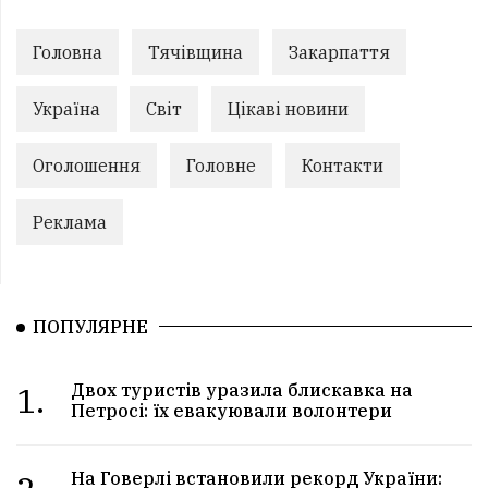
Головна
Тячівщина
Закарпаття
Україна
Світ
Цікаві новини
Оголошення
Головне
Контакти
Реклама
ПОПУЛЯРНЕ
1.
Двох туристів уразила блискавка на
Петросі: їх евакуювали волонтери
На Говерлі встановили рекорд України: