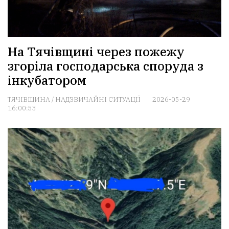
На Тячівщині через пожежу
згоріла господарська споруда з
інкубатором
ТЯЧІВЩИНА
/
НАДЗВИЧАЙНІ СИТУАЦІЇ
2026-05-29
16:00:53