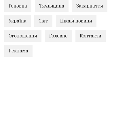
Головна
Тячівщина
Закарпаття
Україна
Світ
Цікаві новини
Оголошення
Головне
Контакти
Реклама
ПОПУЛЯРНЕ
1.
У ТЦК на Закарпатті масштабні обшуки
2.
Переправляли чоловіків за кордон за $10
тисяч: на Закарпатті викрил...