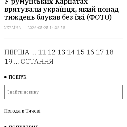
У румунських Карпатах
врятували українця, який понад
тиждень блукав без їжі (ФОТО)
УКРАЇНА
2026-05-25 14:38:58
ПЕРША
...
11
12
13
14
15
16
17
18
19
...
ОСТАННЯ
ПОШУК
Погода в Тячеві