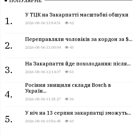
ПОПУЛЯРНЕ
У ТЦК на Закарпатті масштабні обшуки
1.
2026-08-06 13:54:31
62
Переправляли чоловіків за кордон за $...
2.
2026-08-06 13:00:04
43
На Закарпаття йде похолодання: після...
3.
2026-08-06 12:14:37
53
Росіяни знищили склади Bosch в
Україн...
4.
2026-08-06 11:35:27
36
У ніч на 13 серпня закарпатці зможуть...
5.
2026-08-06 10:56:45
63