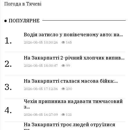
Погода в Тячеві
ПОПУЛЯРНЕ
Водія затисло у понівеченому авто: на...
1.
2026-08-05 10:30:26
165
На Закарпатті 2-річний хлопчик випив...
2.
2026-08-05 18:00:47
99
На Закарпатті сталася масова бійка:...
3.
2026-08-05 17:12:36
230
Чехія припинила надавати тимчасовий
з...
4.
2026-08-05 16:27:09
121
На Закарпатті троє людей отруїлися