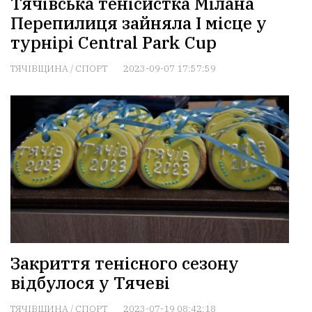
Тячівська тенісистка Мілана
Перепилиця зайняла І місце у
турнірі Central Park Cup
ТЯЧІВЩИНА
/
СПОРТ
2023-09-07 17:57:59
Закриття тенісного сезону
відбулося у Тячеві
ТЯЧІВЩИНА
/
СПОРТ
2023-07-19 08:42:18