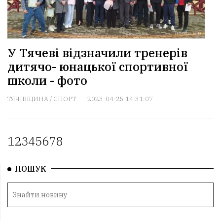
У Тячеві відзначили тренерів
дитячо- юнацької спортивної
школи - фото
ТЯЧІВЩИНА
/
СПОРТ
2023-04-25 14:31:07
1
2
3
4
5
6
7
8
ПОШУК