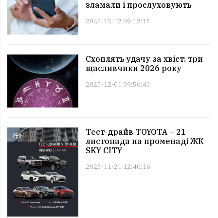
зламали і прослуховують
2025-12-12 09:12:15
Схоплять удачу за хвіст: три
щасливчики 2026 року
2025-12-01 09:56:43
Тест-драйв TOYOTA – 21
листопада на променаді ЖК
SKY CITY
2025-11-21 12:40:16