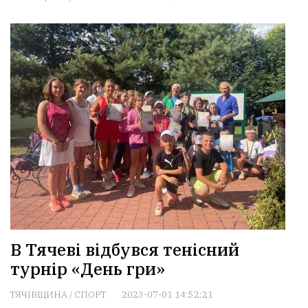
В Тячеві відбувся тенісний
турнір «День гри»
ТЯЧІВЩИНА
/
СПОРТ
2023-07-01 14:52:21