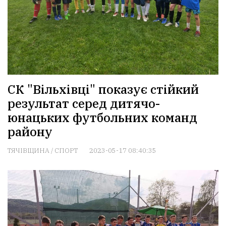
СК "Вільхівці" показує стійкий
результат серед дитячо-
юнацьких футбольних команд
району
ТЯЧІВЩИНА
/
СПОРТ
2023-05-17 08:40:35