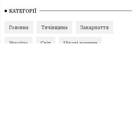
КАТЕГОРІЇ
Головна
Тячівщина
Закарпаття
Україна
Світ
Цікаві новини
Оголошення
Головне
Контакти
Реклама
ПОПУЛЯРНЕ
1.
Водія затисло у понівеченому авто: на
Закарпатті зіткнулися два лег...