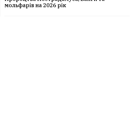
мольфарів на 2026 рік
Чи високосним є 2026 рік –
що потрібно знати
2025-12-18 10:38:26
Перевірте свій смартфон: 4
ознаки, що ваш телефон
зламали і прослуховують
2025-12-12 09:12:15
Схоплять удачу за хвіст: три
щасливчики 2026 року
2025-12-01 09:56:43