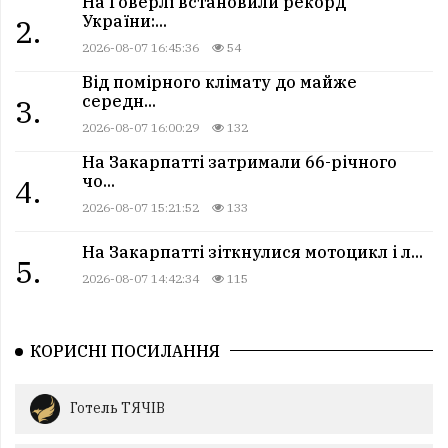
На Говерлі встановили рекорд
України:...
2.
2026-08-07 16:45:36
54
Від помірного клімату до майже
середн...
3.
2026-08-07 16:00:29
132
На Закарпатті затримали 66-річного
чо...
4.
2026-08-07 15:21:52
133
На Закарпатті зіткнулися мотоцикл і л...
5.
2026-08-07 14:42:34
115
КОРИСНІ ПОСИЛАННЯ
Готель ТЯЧІВ