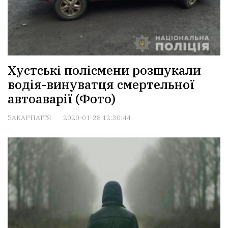
Хустські полісмени розшукали
водія-винуватця смертельної
автоаварії (Фото)
ЗАКАРПАТТЯ
2020-01-28 12:30:44