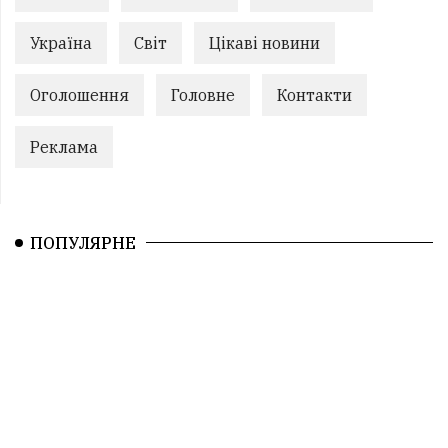
Україна
Світ
Цікаві новини
Оголошення
Головне
Контакти
Реклама
ПОПУЛЯРНЕ
1.
У ТЦК на Закарпатті масштабні обшуки
2.
Переправляли чоловіків за кордон за $10
тисяч: на Закарпатті викрил...