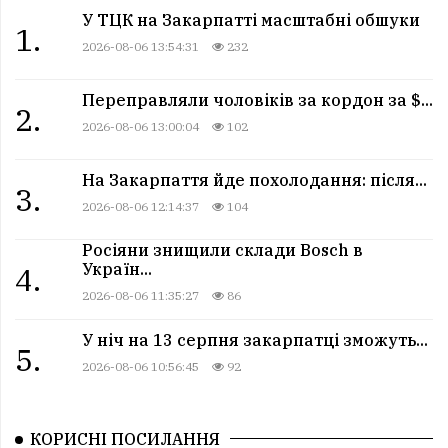
У ТЦК на Закарпатті масштабні обшуки
1.
2026-08-06 13:54:31
232
Переправляли чоловіків за кордон за $...
2.
2026-08-06 13:00:04
102
На Закарпаття йде похолодання: після...
3.
2026-08-06 12:14:37
104
Росіяни знищили склади Bosch в
Україн...
4.
2026-08-06 11:35:27
86
У ніч на 13 серпня закарпатці зможуть...
5.
2026-08-06 10:56:45
92
КОРИСНІ ПОСИЛАННЯ