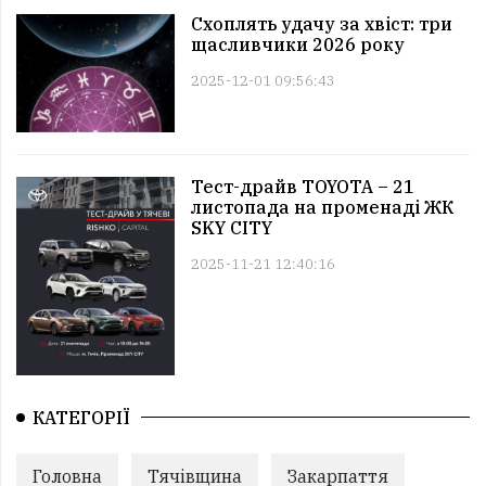
Схоплять удачу за хвіст: три
щасливчики 2026 року
2025-12-01 09:56:43
Тест-драйв TOYOTA – 21
листопада на променаді ЖК
SKY CITY
2025-11-21 12:40:16
КАТЕГОРІЇ
Головна
Тячівщина
Закарпаття