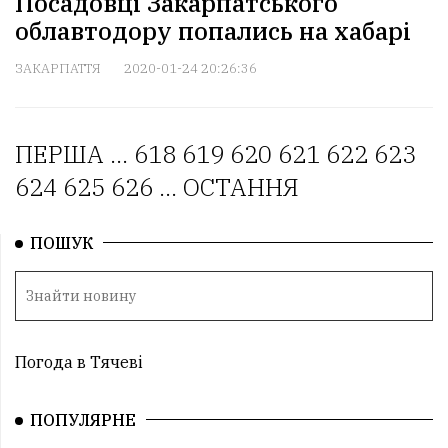
Посадовці Закарпатського
облавтодору попались на хабарі
ЗАКАРПАТТЯ
2020-01-24 20:26:36
ПЕРША
...
618
619
620
621
622
623
624
625
626
...
ОСТАННЯ
ПОШУК
Погода в Тячеві
ПОПУЛЯРНЕ